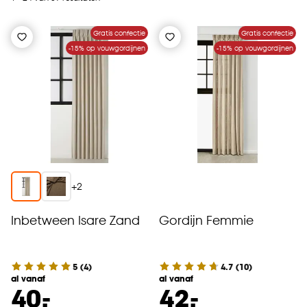
Gratis confectie
Gratis confectie
-15% op vouwgordijnen
-15% op vouwgordijnen
+
2
Inbetween Isare Zand
Gordijn Femmie
5
(
4
)
4.7
(
10
)
al vanaf
al vanaf
-
-
40.
42.