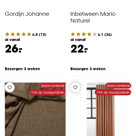
Gordijn Johanne
Inbetween Marlo
Naturel
4.8
(
13
)
4.1
(
24
)
al vanaf
al vanaf
-
-
26.
22.
Bezorgen 3 weken
Bezorgen 3 weken
Gratis confectie
Gratis confectie
-15% op vouwgordijnen
-15% op vouwgordijnen