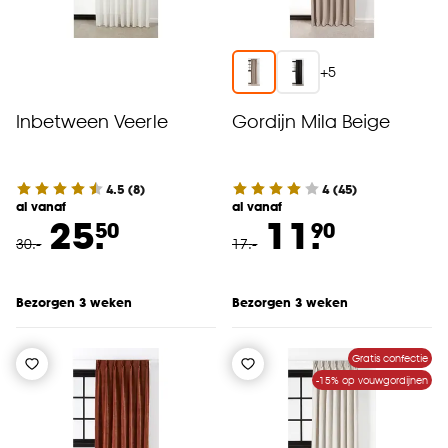
+
5
Inbetween Veerle
Gordijn Mila Beige
4.5
(
8
)
4
(
45
)
al vanaf
al vanaf
25.
11.
50
90
30
.
-
17
.
-
Bezorgen 3 weken
Bezorgen 3 weken
Gratis confectie
-15% op vouwgordijnen