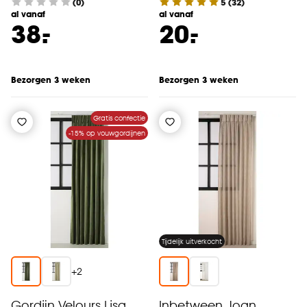
(0)
5
(
32
)
al vanaf
al vanaf
-
-
38.
20.
Bezorgen 3 weken
Bezorgen 3 weken
Gratis confectie
-15% op vouwgordijnen
Tijdelijk uitverkocht
+
2
Gordijn Velours Lisa
Inbetween Joan