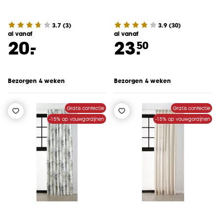
3.7
(
3
)
3.9
(
30
)
al vanaf
al vanaf
-
20.
23.
50
Bezorgen 4 weken
Bezorgen 4 weken
Gratis confectie
Gratis confectie
-15% op vouwgordijnen
-15% op vouwgordijnen