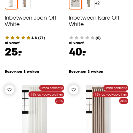
+
2
Inbetween Joan Off-
Inbetween Isare Off-
White
White
4.8
(
71
)
(0)
al vanaf
al vanaf
-
-
25.
40.
Bezorgen 3 weken
Bezorgen 3 weken
Gratis confectie
Gratis confectie
-15% op vouwgordijnen
-15% op vouwgordijnen
-15%
-30%