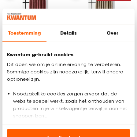
Toestemming
Details
Over
Alleen Online
Kwantum gebruikt cookies
Dit doen we om je online ervaring te verbeteren.
Sommige cookies zijn noodzakelijk, terwijl andere
Gordijn Anna
Gordijn Melle Goud
optioneel zijn.
Noodzakelijke cookies zorgen ervoor dat de
5
(
4
)
4.5
(
11
)
website soepel werkt, zoals het onthouden van
al vanaf
al vanaf
-
25.
21.
50
producten in je winkelwagentje terwijl je aan het
shoppen bent.
Analytische cookies (optioneel) helpen ons de
Bezorgen 4 weken
Bezorgen 3 weken