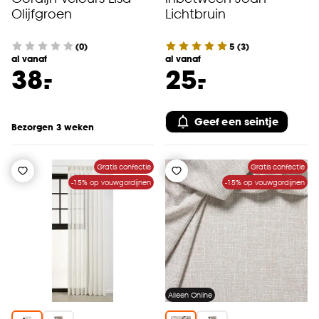
Olijfgroen
Lichtbruin
(0)
5
(
3
)
al vanaf
al vanaf
-
-
38.
25.
Geef een seintje
Bezorgen 3 weken
Gratis confectie
Gratis confectie
-15% op vouwgordijnen
-15% op vouwgordijnen
Alleen Online