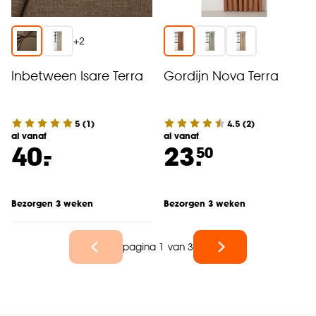
+
2
Inbetween Isare Terra
Gordijn Nova Terra
5
(
1
)
4.5
(
2
)
al vanaf
al vanaf
-
40.
23.
50
Bezorgen 3 weken
Bezorgen 3 weken
pagina 1 van 3