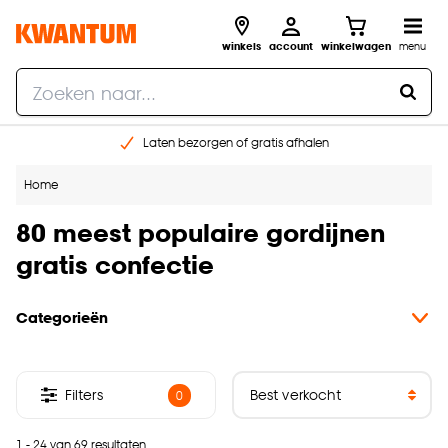
winkels
account
winkelwagen
menu
Laten bezorgen of gratis afhalen
Shop online of in onze 14 winkels
Home
Gratis raam advies en opmeten aan huis
€ 5,- korting op je volgende bestelling
80 meest populaire gordijnen
gratis confectie
Categorieën
Filters
0
1 - 24 van 69 resultaten