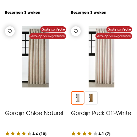
Bezorgen 3 weken
Bezorgen 3 weken
Gratis confectie
Gratis confectie
-15% op vouwgordijnen
-15% op vouwgordijnen
Gordijn Chloe Naturel
Gordijn Puck Off-White
4.4
(
10
)
4.1
(
7
)