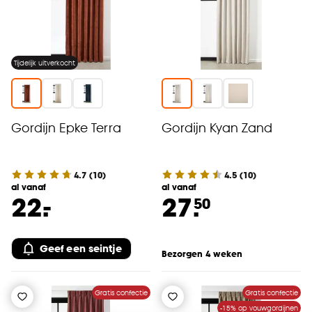
Tijdelijk uitverkocht
Gordijn Epke Terra
Gordijn Kyan Zand
4.7
(
10
)
4.5
(
10
)
al vanaf
al vanaf
-
22.
27.
50
Geef een seintje
Bezorgen 4 weken
Gratis confectie
Gratis confectie
-15% op vouwgordijnen