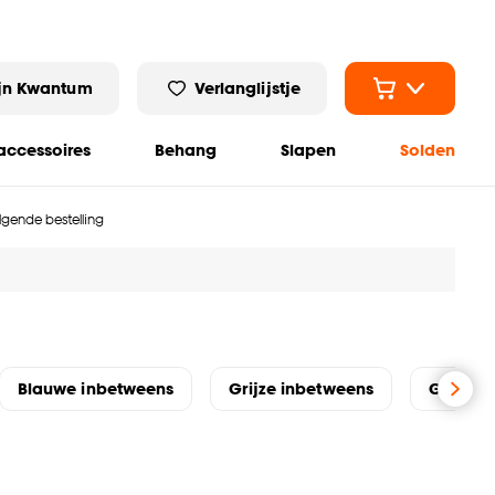
jn Kwantum
Verlanglijstje
ccessoires
Behang
Slapen
Solden
olgende bestelling
Blauwe inbetweens
Grijze inbetweens
Groene 