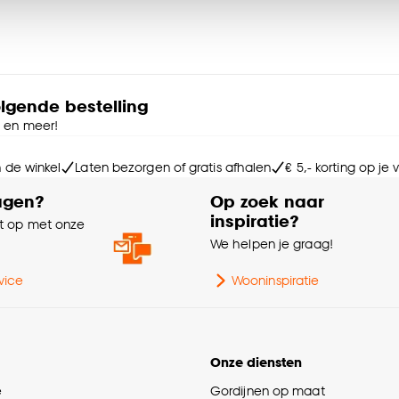
ies aanpassen’ te klikken.
e deze keuze altijd nog kan aanpassen, bekijk hiervoor o
olgende bestelling
e en meer!
n de winkel
Laten bezorgen of gratis afhalen
€ 5,- korting op je
agen?
Op zoek naar
inspiratie?
 op met onze
e
We helpen je graag!
vice
Wooninspiratie
Onze diensten
e
Gordijnen op maat