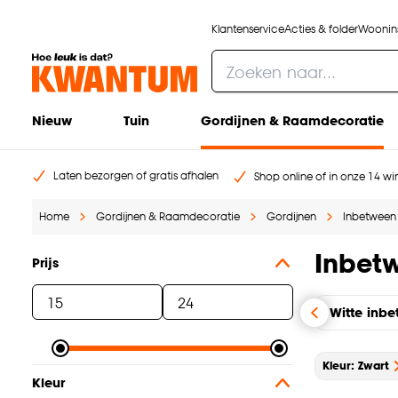
Klantenservice
Acties & folder
Woonins
Nieuw
Tuin
Gordijnen & Raamdecoratie
Laten bezorgen of gratis afhalen
Shop online of in onze 14 win
Home
Gordijnen & Raamdecoratie
Gordijnen
Inbetween
Inbet
Prijs
Witte inb
Kleur: Zwart
Kleur