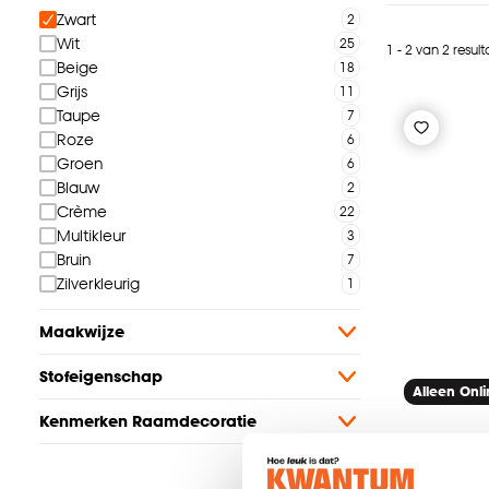
Zwart
Wit
1 - 2 van 2 resul
Beige
Grijs
Taupe
Roze
Groen
Blauw
Crème
Multikleur
Bruin
Zilverkleurig
Maakwijze
Stofeigenschap
Alleen Onl
Kenmerken Raamdecoratie