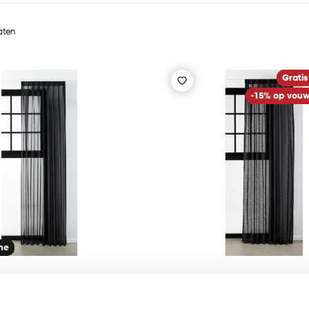
taten
Gratis
-15% op vouw
ine