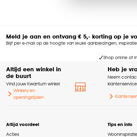
accepteren door op ‘Cook
Goed om te weten is dat j
Meld je aan en ontvang € 5,- korting op je v
Blijf per e-mail op de hoogte van leuke aanbiedingen, inspirati
Shop online of i
Altijd een winkel in
Heb je vr
de buurt
Neem contact
Vind jouw Kwantum winkel
klantenservic
Winkels en
Klantenser
openingstijden
Altijd voordeel
Tips en info
Acties
Wooninspirati