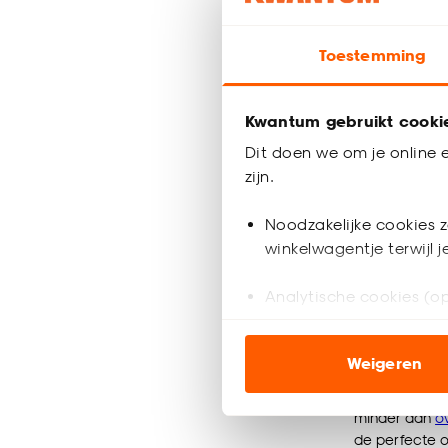
Inbetwee
Toestemming
al vanaf
15.
50
Kwantum gebruikt cooki
Dit doen we om je online e
zijn.
Bezorgen 3
Noodzakelijke cookies z
winkelwagentje terwijl 
Zwarte 
Zwarte inbetwe
Analytische cookies (op
maakt een zwa
Marketing cookies (opt
Wat zij
Weigeren
ook buiten de website 
Inbetweens zi
Klik op ‘Ja, alles toestaa
minder dan
o
de perfecte o
noodzakelijke cookies te 