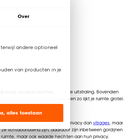
Over
terwijl andere optioneel
ouden van producten in je
or krijgt je interieur een elegante uitstraling. Bovendien
al onze andere klanten.
een gevoel van diepte creëren en zo lijkt je ruimte groter.
ien op onze website, maar
a, alles toestaan
cht zijn. Inbetweens bieden meer privacy dan
vitrages
, maar
en’ om alleen de
ze lichtdoorlatend zijn, daardoor zijn inbetween gordijnen
hun ruimte, maar ook waarde hechten aan hun privacy.
s wel of niet te