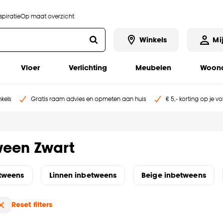
piratie
Op maat overzicht
Winkels
Mi
Vloer
Verlichting
Meubelen
Woona
kels
Gratis raam advies en opmeten aan huis
€ 5,- korting op je v
ween Zwart
etweens
Linnen inbetweens
Beige inbetweens
Reset filters