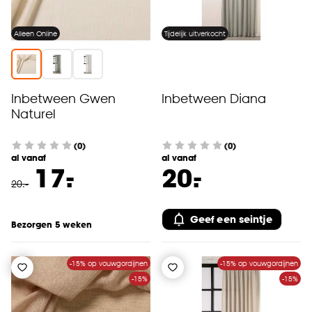
Alleen Online
Tijdelijk uitverkocht
Inbetween Gwen
Inbetween Diana
Naturel
(0)
(0)
al vanaf
al vanaf
-
-
17.
20.
20
.
-
Geef een seintje
Bezorgen 5 weken
-15% op vouwgordijnen
-15% op vouwgordijnen
-15%
-15%