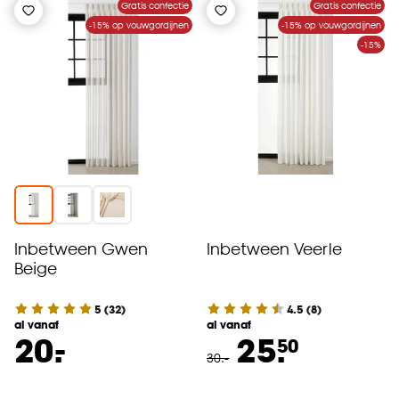
Gratis confectie
Gratis confectie
-15% op vouwgordijnen
-15% op vouwgordijnen
-15%
Inbetween Gwen
Inbetween Veerle
Beige
5
(
32
)
4.5
(
8
)
al vanaf
al vanaf
-
20.
25.
50
30
.
-