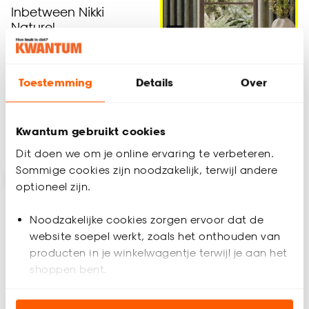
Inbetween Nikki
Naturel
4.6
(
25
)
al vanaf
18.
Toestemming
Details
Over
27
21
.
50
Alles voor je Raam
Kwantum gebruikt cookies
Bezorgen 3 weken
Dit doen we om je online ervaring te verbeteren.
Sommige cookies zijn noodzakelijk, terwijl andere
-15% op vouwgordijnen
-15% op vouwgordijnen
optioneel zijn.
-15%
-15%
Noodzakelijke cookies zorgen ervoor dat de
website soepel werkt, zoals het onthouden van
producten in je winkelwagentje terwijl je aan het
shoppen bent.
Alleen Online
Analytische cookies (optioneel) helpen ons de