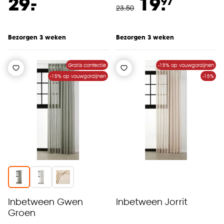
-
29.
19.
97
23
.
50
Bezorgen 3 weken
Bezorgen 3 weken
Gratis confectie
-15% op vouwgordijnen
-15% op vouwgordijnen
-15%
Inbetween Gwen
Inbetween Jorrit
Groen