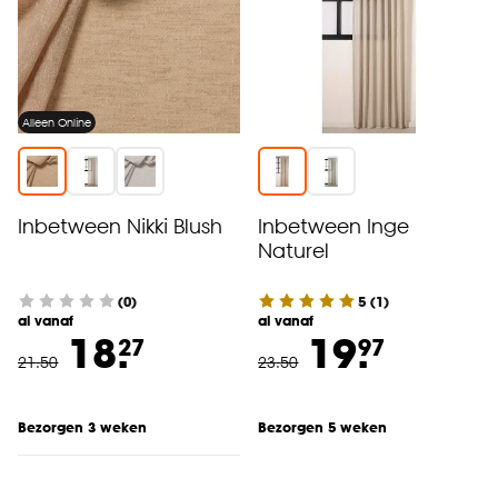
Alleen Online
Inbetween Nikki Blush
Inbetween Inge
Naturel
(0)
5
(
1
)
al vanaf
al vanaf
18.
19.
27
97
21
.
50
23
.
50
Bezorgen 3 weken
Bezorgen 5 weken