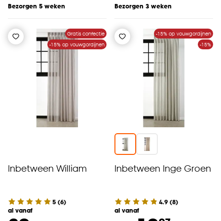
Bezorgen 5 weken
Bezorgen 3 weken
Gratis confectie
-15% op vouwgordijnen
-15% op vouwgordijnen
-15%
Inbetween William
Inbetween Inge Groen
5
(
6
)
4.9
(
8
)
al vanaf
al vanaf