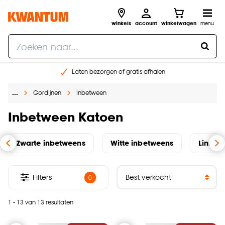
winkels
account
winkelwagen
menu
Laten bezorgen of gratis afhalen
Shop online of in onze 14 winkels
…
Gordijnen
Inbetween
Gratis raam advies en opmeten aan huis
€ 5,- korting op je volgende bestelling
Inbetween Katoen
Zwarte inbetweens
Witte inbetweens
Linnen
Filters
0
1 - 13 van 13 resultaten