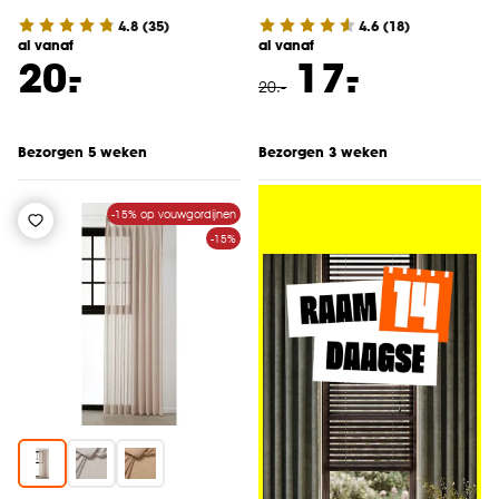
4.8
(
35
)
4.6
(
18
)
al vanaf
al vanaf
-
-
20.
17.
20
.
-
Bezorgen 5 weken
Bezorgen 3 weken
-15% op vouwgordijnen
-15%