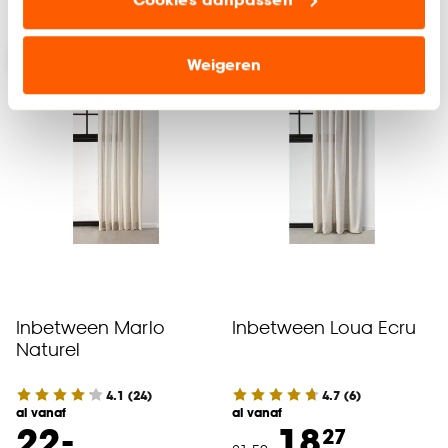
Marketing cookies (optioneel) laten jou
relevante informatie en aanbiedingen zien op
onze website, maar ook buiten de website voor
Gratis confectie
-15% op vouwgordijnen
Weigeren
advertenties en communicatie.
-15% op vouwgordijnen
-15%
Klik op ‘Ja, alles toestaan’ om gebruik te maken
van alle cookies, of klik op ‘weigeren’ om alleen de
noodzakelijke cookies te accepteren. Je kunt er ook
voor kiezen om bepaalde cookies wel of niet te
accepteren door op ‘Cookies aanpassen’ te
klikken.
Goed om te weten is dat je deze keuze altijd nog
kan aanpassen, bekijk hiervoor onze
Inbetween Marlo
Inbetween Loua Ecru
cookieverklaring
.
Naturel
4.1
(
24
)
4.7
(
6
)
al vanaf
al vanaf
-
22.
18.
27