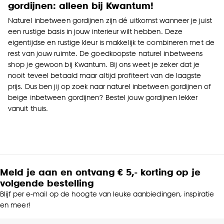
gordijnen: alleen bij Kwantum!
Naturel inbetween gordijnen zijn dé uitkomst wanneer je juist
een rustige basis in jouw interieur wilt hebben. Deze
eigentijdse en rustige kleur is makkelijk te combineren met de
rest van jouw ruimte. De goedkoopste naturel inbetweens
shop je gewoon bij Kwantum. Bij ons weet je zeker dat je
nooit teveel betaald maar altijd profiteert van de laagste
prijs. Dus ben jij op zoek naar naturel inbetween gordijnen of
beige inbetween gordijnen? Bestel jouw gordijnen lekker
vanuit thuis.
Meld je aan en ontvang € 5,- korting op je
volgende bestelling
Blijf per e-mail op de hoogte van leuke aanbiedingen, inspiratie
en meer!