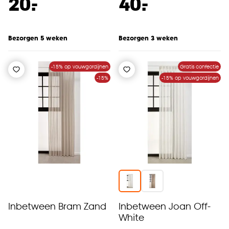
-
-
20.
40.
Bezorgen 5 weken
Bezorgen 3 weken
-15% op vouwgordijnen
Gratis confectie
-15%
-15% op vouwgordijnen
Inbetween Bram Zand
Inbetween Joan Off-
White