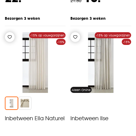
21
.
50
Bezorgen 3 weken
Bezorgen 3 weken
-15% op vouwgordijnen
-15% op vouwgordijnen
-15%
-15%
Alleen Online
Inbetween Ella Naturel
Inbetween Ilse