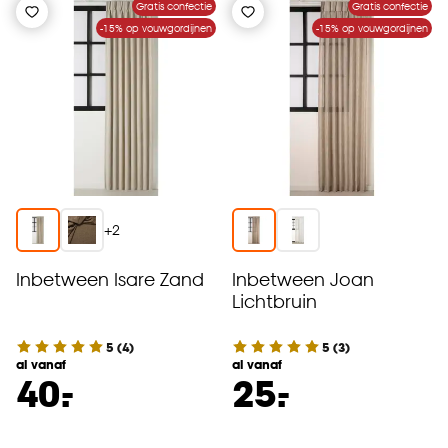
Gratis confectie
Gratis confectie
-15% op vouwgordijnen
-15% op vouwgordijnen
+
2
Inbetween Isare Zand
Inbetween Joan
Lichtbruin
5
(
4
)
5
(
3
)
al vanaf
al vanaf
-
-
40.
25.