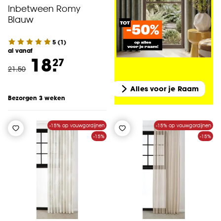
Inbetween Romy
Blauw
5
(
1
)
al vanaf
18.
27
21
.
50
Alles voor je Raam
Bezorgen 3 weken
-15% op vouwgordijnen
-15% op vouwgordijnen
-15%
-15%