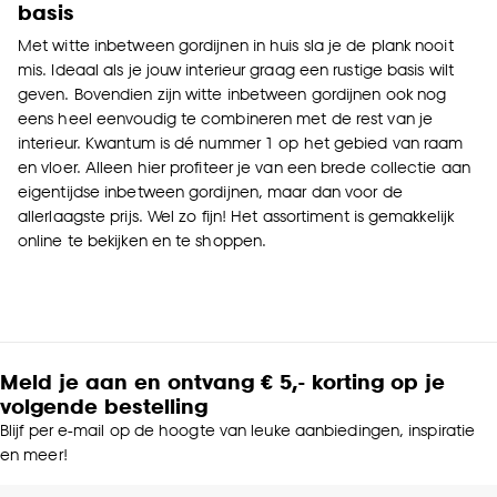
basis
Met witte inbetween gordijnen in huis sla je de plank nooit
mis. Ideaal als je jouw interieur graag een rustige basis wilt
geven. Bovendien zijn witte inbetween gordijnen ook nog
eens heel eenvoudig te combineren met de rest van je
interieur. Kwantum is dé nummer 1 op het gebied van raam
en vloer. Alleen hier profiteer je van een brede collectie aan
eigentijdse inbetween gordijnen, maar dan voor de
allerlaagste prijs. Wel zo fijn! Het assortiment is gemakkelijk
online te bekijken en te shoppen.
Meld je aan en ontvang € 5,- korting op je
volgende bestelling
Blijf per e-mail op de hoogte van leuke aanbiedingen, inspiratie
en meer!