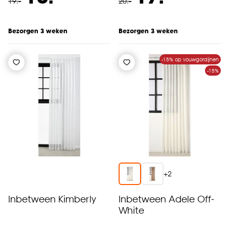
19
.
-
20
.
-
Bezorgen 3 weken
Bezorgen 3 weken
-15% op vouwgordijnen
-15%
+
2
Inbetween Kimberly
Inbetween Adele Off-
White