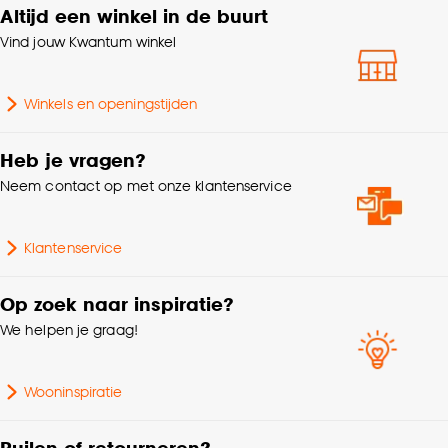
Altijd een winkel in de buurt
Vind jouw Kwantum winkel
Winkels en openingstijden
Heb je vragen?
Neem contact op met onze klantenservice
Klantenservice
Op zoek naar inspiratie?
We helpen je graag!
Wooninspiratie
Ruilen of retourneren?