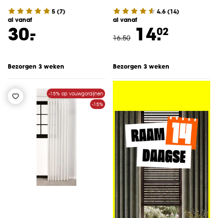
5
(
7
)
4.6
(
14
)
al vanaf
al vanaf
-
30.
14.
02
16
.
50
Bezorgen 3 weken
Bezorgen 3 weken
-15% op vouwgordijnen
-15%