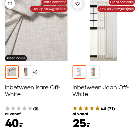
Gratis confectie
Gratis confectie
-15% op vouwgordijnen
-15% op vouwgordijnen
Alleen Online
+
2
Inbetween Isare Off-
Inbetween Joan Off-
White
White
(0)
4.8
(
71
)
al vanaf
al vanaf
-
-
40.
25.