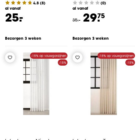
4.8
(
8
)
(0)
al vanaf
al vanaf
-
25.
29.
75
35
.
-
Bezorgen 3 weken
Bezorgen 3 weken
-15% op vouwgordijnen
-15% op vouwgordijnen
-15%
-15%