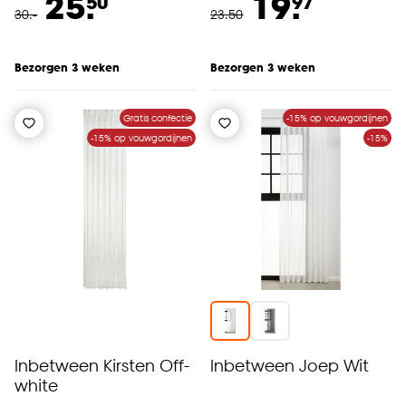
25.
19.
50
97
30
.
-
23
.
50
Bezorgen 3 weken
Bezorgen 3 weken
Gratis confectie
-15% op vouwgordijnen
-15% op vouwgordijnen
-15%
Inbetween Kirsten Off-
Inbetween Joep Wit
white