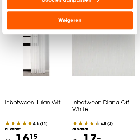
Marketing cookies (optioneel) laten jou
relevante informatie en aanbiedingen zien op
onze website, maar ook buiten de website voor
-15% op vouwgordijnen
-15% op vouwgordijnen
Weigeren
advertenties en communicatie.
-15%
-15%
Klik op ‘Ja, alles toestaan’ om gebruik te maken
van alle cookies, of klik op ‘weigeren’ om alleen de
noodzakelijke cookies te accepteren. Je kunt er ook
voor kiezen om bepaalde cookies wel of niet te
accepteren door op ‘Cookies aanpassen’ te
klikken.
Goed om te weten is dat je deze keuze altijd nog
kan aanpassen, bekijk hiervoor onze
Inbetween Julan Wit
Inbetween Diana Off-
cookieverklaring
.
White
4.8
(
11
)
4.5
(
2
)
al vanaf
al vanaf
-
16.
17.
15