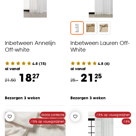
Inbetween Annelijn
Inbetween Lauren Off-
Off-white
White
4.8
(
15
)
4.8
(
6
)
al vanaf
al vanaf
18.
21.
27
25
21
.
50
25
.
-
Bezorgen 3 weken
Bezorgen 3 weken
Gratis confectie
-15% op vouwgordijnen
-15% op vouwgordijnen
-15%