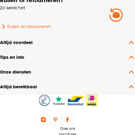
Zo werkt het
Ruilen en retourneren
Altijd voordeel
Tips en info
Onze diensten
Altijd bereikbaar
Over ons
Vacatures