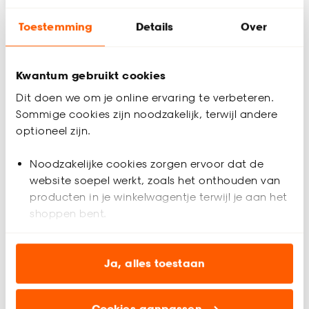
Toestemming
Details
Over
Kwantum gebruikt cookies
Dit doen we om je online ervaring te verbeteren.
Sommige cookies zijn noodzakelijk, terwijl andere
optioneel zijn.
Noodzakelijke cookies zorgen ervoor dat de
website soepel werkt, zoals het onthouden van
Inbetween Bettie
producten in je winkelwagentje terwijl je aan het
shoppen bent.
5
(
22
)
al vanaf
Analytische cookies (optioneel) helpen ons de
15.
50
website te verbeteren voor jou en al onze andere
Ja, alles toestaan
klanten.
Plan afspraak
Cookies aanpassen
Bezorgen 3 weken