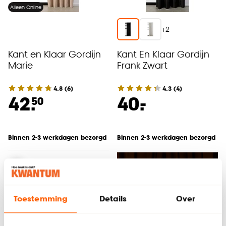
Alleen Online
+
2
Kant en Klaar Gordijn
Kant En Klaar Gordijn
Marie
Frank Zwart
4.8
(
6
)
4.3
(
4
)
-
42.
40.
50
Binnen 2-3 werkdagen bezorgd
Binnen 2-3 werkdagen bezorgd
Toestemming
Details
Over