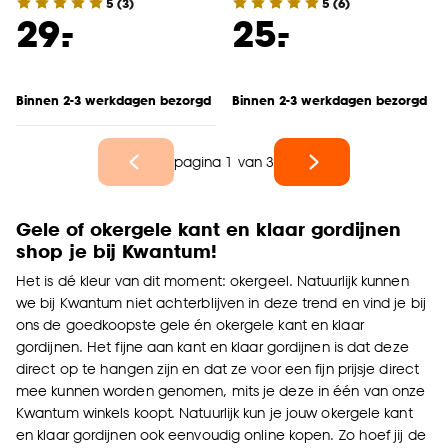
5
(
3
)
5
(
6
)
-
-
29.
25.
Binnen 2-3 werkdagen bezorgd
Binnen 2-3 werkdagen bezorgd
pagina 1 van 3
Gele of okergele kant en klaar gordijnen
shop je bij Kwantum!
Het is dé kleur van dit moment: okergeel. Natuurlijk kunnen
we bij Kwantum niet achterblijven in deze trend en vind je bij
ons de goedkoopste gele én okergele kant en klaar
gordijnen. Het fijne aan kant en klaar gordijnen is dat deze
direct op te hangen zijn en dat ze voor een fijn prijsje direct
mee kunnen worden genomen, mits je deze in één van onze
Kwantum winkels koopt. Natuurlijk kun je jouw okergele kant
en klaar gordijnen ook eenvoudig online kopen. Zo hoef jij de