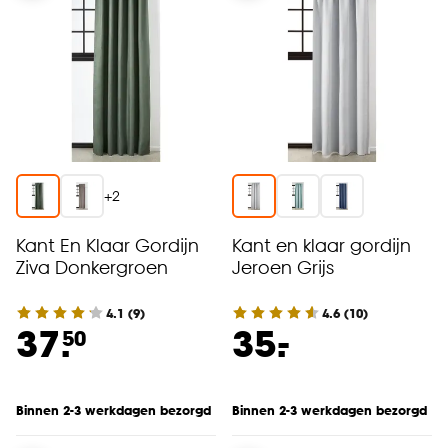
+
2
Kant En Klaar Gordijn
Kant en klaar gordijn
Ziva Donkergroen
Jeroen Grijs
4.1
(
9
)
4.6
(
10
)
-
37.
35.
50
Binnen 2-3 werkdagen bezorgd
Binnen 2-3 werkdagen bezorgd