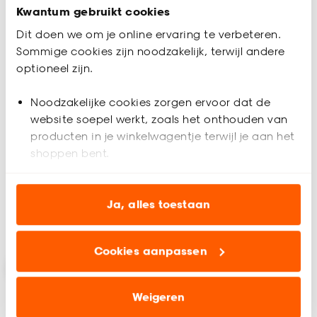
Kwantum gebruikt cookies
Dit doen we om je online ervaring te verbeteren.
Sommige cookies zijn noodzakelijk, terwijl andere
optioneel zijn.
+
2
Noodzakelijke cookies zorgen ervoor dat de
Kant En Klaar Gordijn
website soepel werkt, zoals het onthouden van
Frank Grijs
producten in je winkelwagentje terwijl je aan het
shoppen bent.
4.3
(
3
)
-
40.
Analytische cookies (optioneel) helpen ons de
website te verbeteren voor jou en al onze andere
Ja, alles toestaan
Plan afspraak
klanten.
Binnen 2-3 werkdagen bezorgd
Cookies aanpassen
Marketing cookies (optioneel) laten jou
relevante informatie en aanbiedingen zien op
onze website, maar ook buiten de website voor
Weigeren
advertenties en communicatie.