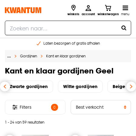
winkels
account
winkelwagen
menu
Laten bezorgen of gratis afhalen
Shop online of in onze 14 winkels
…
Gordijnen
Kant en klaar gordijnen
Gratis raam advies en opmeten aan huis
€ 5,- korting op je volgende bestelling
Kant en klaar gordijnen Geel
Zwarte gordijnen
Witte gordijnen
Beige gor
Filters
0
1 - 24 van 59 resultaten