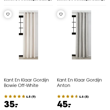
Kant En Klaar Gordijn
Kant En Klaar Gordijn
Bowie Off-White
Anton
4.8
(
9
)
4.6
(
8
)
-
-
35.
45.