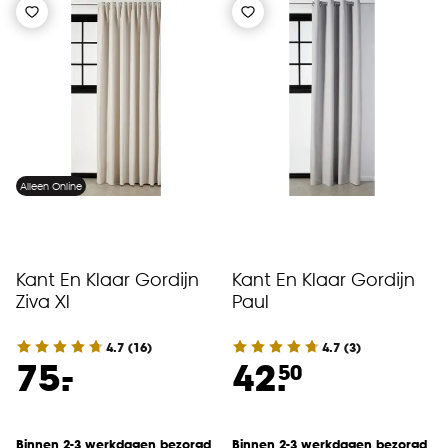
Alleen Online
Kant En Klaar Gordijn
Kant En Klaar Gordijn
Ziva Xl
Paul
4.7
(
16
)
4.7
(
3
)
-
75.
42.
50
Binnen 2-3 werkdagen bezorgd
Binnen 2-3 werkdagen bezorgd