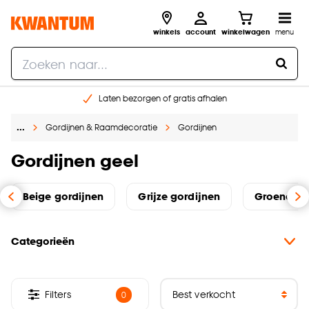
winkels
account
winkelwagen
menu
Laten bezorgen of gratis afhalen
Shop online of in onze 14 winkels
…
Gordijnen & Raamdecoratie
Gordijnen
Gratis raam advies en opmeten aan huis
€ 5,- korting op je volgende bestelling
Gordijnen geel
Beige gordijnen
Grijze gordijnen
Groene go
Categorieën
Filters
0