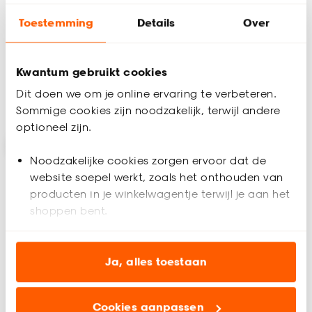
Toestemming
Details
Over
(0)
4.4
(
21
)
al vanaf
al vanaf
23.
16.
50
15
19
.
-
Kwantum gebruikt cookies
Dit doen we om je online ervaring te verbeteren.
Bezorgen 3 weken
Bezorgen 4 weken
Sommige cookies zijn noodzakelijk, terwijl andere
optioneel zijn.
-15% op vouwgordijnen
-15%
Noodzakelijke cookies zorgen ervoor dat de
website soepel werkt, zoals het onthouden van
producten in je winkelwagentje terwijl je aan het
shoppen bent.
Analytische cookies (optioneel) helpen ons de
website te verbeteren voor jou en al onze andere
Ja, alles toestaan
Alleen Online
klanten.
+
6
Cookies aanpassen
Marketing cookies (optioneel) laten jou