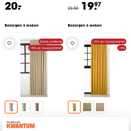
-
20.
19.
97
23
.
50
Bezorgen 4 weken
Bezorgen 4 weken
Gratis confectie
-15% op vouwgordijnen
-15% op vouwgordijnen
-15%
Gordijn Nova Licht
Gordijn Keet Geel
Geel