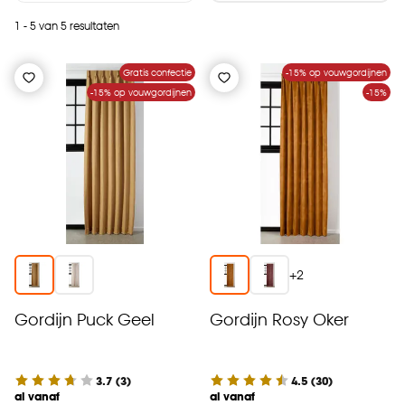
1 - 5 van 5 resultaten
Gratis confectie
-15% op vouwgordijnen
-15% op vouwgordijnen
-15%
+
2
Gordijn Puck Geel
Gordijn Rosy Oker
3.7
(
3
)
4.5
(
30
)
al vanaf
al vanaf