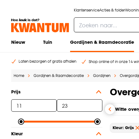
Klantenservice
Acties & folder
Woonins
Nieuw
Tuin
Gordijnen & Raamdecoratie
Laten bezorgen of gratis afhalen
Shop online of in onze 14 win
Home
Gordijnen & Raamdecoratie
Gordijnen
Overgordi
Overgo
Prijs
Witte over
Kleur: Grijs
Kleur