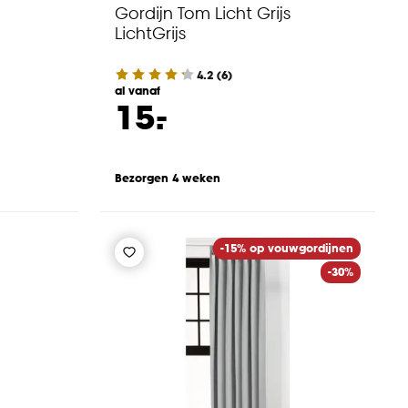
Gordijn Tom Licht Grijs
LichtGrijs
4.2
(
6
)
al vanaf
-
15.
Bezorgen 4 weken
-15% op vouwgordijnen
-30%