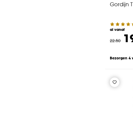
Gordijn Th
al vanaf
1
22
.
50
Bezorgen 4