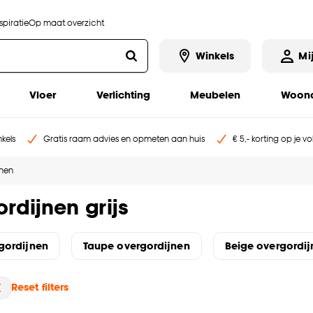
piratie
Op maat overzicht
Winkels
Mi
Vloer
Verlichting
Meubelen
Woona
kels
Gratis raam advies en opmeten aan huis
€ 5,- korting op je v
jnen
rdijnen grijs
gordijnen
Taupe overgordijnen
Beige overgordij
Reset filters