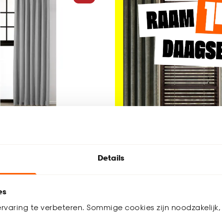
oek Lichtgrijs
Details
4.7
(
3
)
es
-
.
rvaring te verbeteren. Sommige cookies zijn noodzakelijk, 