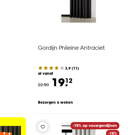
Gordijn Phileine Antraciet
3.9
(
11
)
al vanaf
19.
12
22
.
50
Bezorgen 4 weken
-15% op vouwgordijnen
-15%