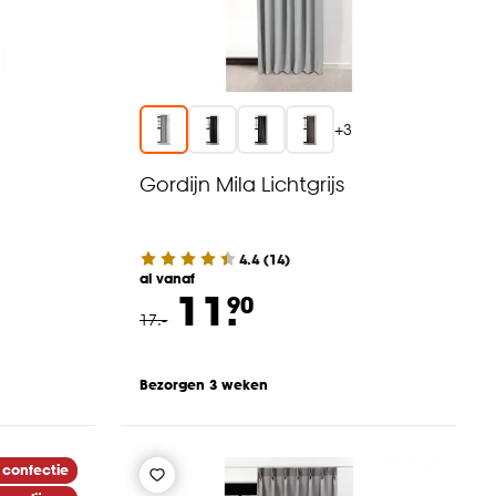
+
3
Gordijn Mila Lichtgrijs
4.4
(
14
)
al vanaf
11.
90
17
.
-
Bezorgen 3 weken
 confectie