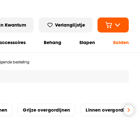
jn Kwantum
Verlanglijstje
ccessoires
Behang
Slapen
Solden
olgende bestelling
nen
Grijze overgordijnen
Linnen overgordijnen