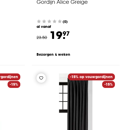
Gordijn Alice Greige
(0)
al vanaf
19.
97
23
.
50
Bezorgen 4 weken
gordijnen
-15% op vouwgordijnen
-15%
-15%