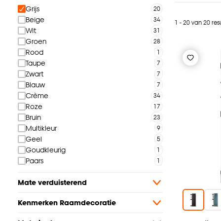
Grijs
Beige
1 - 20 van 20 res
Wit
Groen
Rood
Taupe
Zwart
Blauw
Crème
Roze
Bruin
Multikleur
Geel
Goudkleurig
Paars
Mate verduisterend
Kenmerken Raamdecoratie