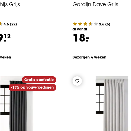
ijs Grijs
Gordijn Dave Grijs
4.6
(
27
)
3.6
(
5
)
al vanaf
-
9.
18.
12
 weken
Bezorgen 4 weken
Gratis confectie
-15% op vouwgordijnen