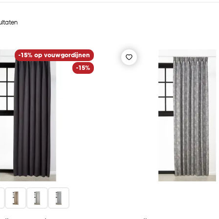
ultaten
-15% op vouwgordijnen
-15%