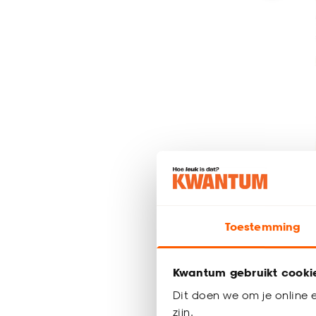
Gordijn L
Toestemming
Kwantum gebruikt cooki
al vanaf
17
Dit doen we om je online e
20
.
-
zijn.