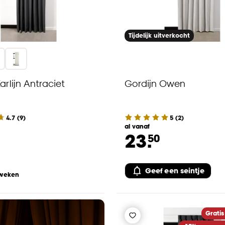
Tijdelijk uitverkocht
arlijn Antraciet
Gordijn Owen
4.7
(
9
)
5
(
2
)
al vanaf
23.
50
Geef een seintje
 weken
Gratis