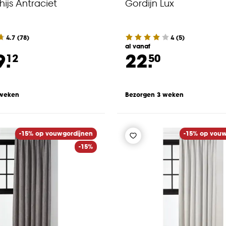
hijs Antraciet
Gordijn Lux
4.7
(
78
)
4
(
5
)
al vanaf
9.
22.
12
50
 weken
Bezorgen 3 weken
-15% op vouwgordijnen
-15% op vouw
-15%