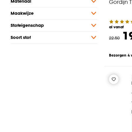
Gordijn T
Materiaal
Maakwijze
Stofeigenschap
al vanaf
1
Soort stof
22
.
50
Bezorgen 4