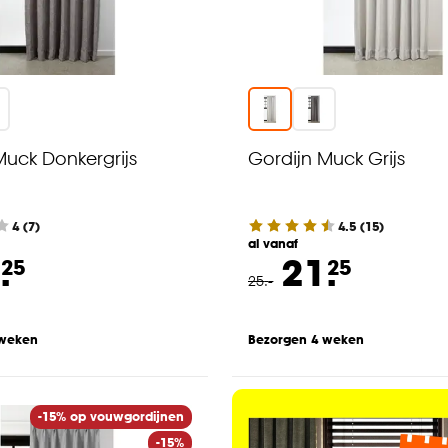
Muck Donkergrijs
Gordijn Muck Grijs
4
(
7
)
4.5
(
15
)
al vanaf
.
21.
25
25
25
.
-
 weken
Bezorgen 4 weken
-15% op vouwgordijnen
-15%