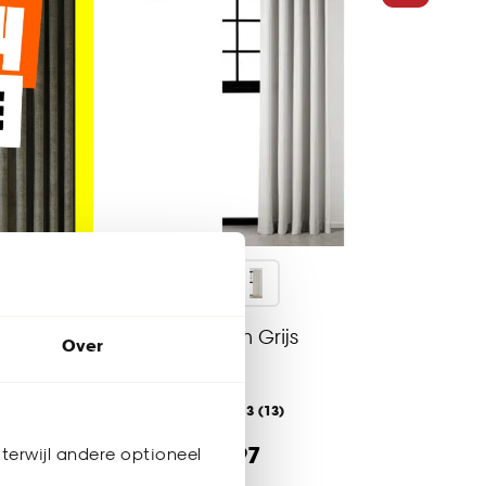
Gordijn Sam Grijs
Over
4.3
(
13
)
al vanaf
19.
97
terwijl andere optioneel
23
.
50