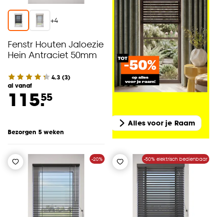
+
4
Fenstr Houten Jaloezie
Hein Antraciet 50mm
4.3
(
3
)
al vanaf
115.
55
Alles voor je Raam
Bezorgen 5 weken
-20%
-50% elektrisch bedienbaar