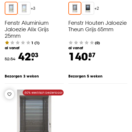
+
3
+
2
Fenstr Aluminium
Fenstr Houten Jaloezie
Jaloezie Alix Grijs
Theun Grijs 65mm
25mm
1
(
1
)
(0)
al vanaf
al vanaf
42.
140.
03
87
52
.
54
Bezorgen 3 weken
Bezorgen 5 weken
-50% elektrisch bedienbaar