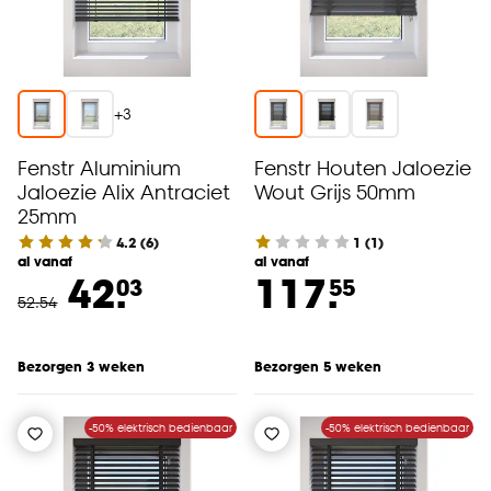
+
3
Fenstr Aluminium
Fenstr Houten Jaloezie
Jaloezie Alix Antraciet
Wout Grijs 50mm
25mm
4.2
(
6
)
1
(
1
)
al vanaf
al vanaf
42.
117.
03
55
52
.
54
Bezorgen 3 weken
Bezorgen 5 weken
-50% elektrisch bedienbaar
-50% elektrisch bedienbaar