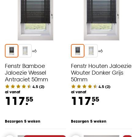
+
6
+
6
Fenstr Bamboe
Fenstr Houten Jaloezie
Jaloezie Wessel
Wouter Donker Grijs
Antraciet 50mm
50mm
4.5
(
2
)
4.5
(
2
)
al vanaf
al vanaf
117.
117.
55
55
Bezorgen 5 weken
Bezorgen 5 weken