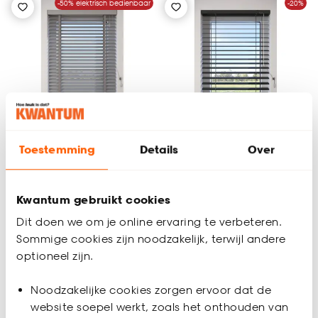
-50% elektrisch bedienbaar
-20%
Toestemming
Details
Over
+
4
+
3
Fenstr Houten Jaloezie
Fenstr Aluminium
Kwantum gebruikt cookies
Hein Grijs 50mm
Jaloezie Mels
Dit doen we om je online ervaring te verbeteren.
Antraciet 50mm
Sommige cookies zijn noodzakelijk, terwijl andere
5
(
1
)
3
(
1
)
optioneel zijn.
al vanaf
al vanaf
114.
44.
35
10
55
.
12
Noodzakelijke cookies zorgen ervoor dat de
website soepel werkt, zoals het onthouden van