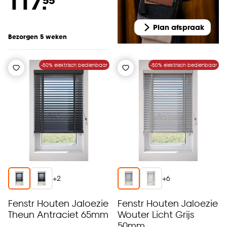
117.
Goed om te weten is dat je deze keuze altijd nog
kan aanpassen, bekijk hiervoor onze
Plan afspraak
cookieverklaring
.
Bezorgen 5 weken
-50% elektrisch bedienbaar
-50% elektrisch bedienbaar
+
2
+
6
Fenstr Houten Jaloezie
Fenstr Houten Jaloezie
Theun Antraciet 65mm
Wouter Licht Grijs
50mm