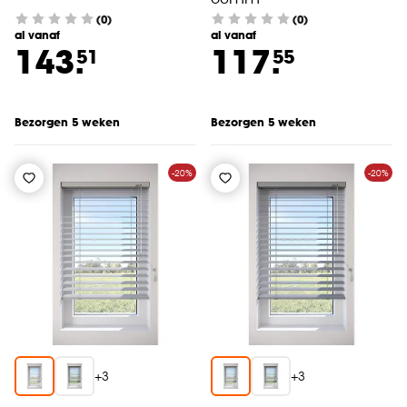
(0)
(0)
al vanaf
al vanaf
143.
117.
51
55
Bezorgen 5 weken
Bezorgen 5 weken
-20%
-20%
+
3
+
3