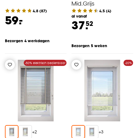
Mid.Grijs
4.8
(
87
)
4.5
(
4
)
-
59.
al vanaf
37.
52
Bezorgen 4 werkdagen
Bezorgen 5 weken
-50% elektrisch bedienbaar
-20%
+
2
+
3