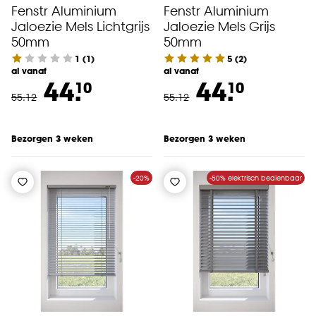
Fenstr Aluminium
Fenstr Aluminium
Jaloezie Mels Lichtgrijs
Jaloezie Mels Grijs
50mm
50mm
1
(
1
)
5
(
2
)
al vanaf
al vanaf
44.
44.
10
10
55
.
12
55
.
12
Bezorgen 3 weken
Bezorgen 3 weken
-20%
-50% elektrisch bedienbaar