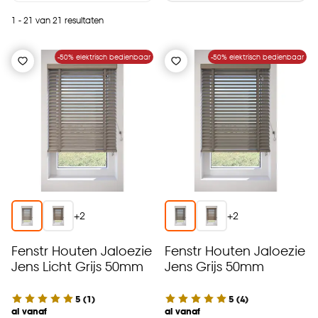
1 - 21 van 21 resultaten
-50% elektrisch bedienbaar
-50% elektrisch bedienbaar
+
2
+
2
Fenstr Houten Jaloezie
Fenstr Houten Jaloezie
Jens Licht Grijs 50mm
Jens Grijs 50mm
5
(
1
)
5
(
4
)
al vanaf
al vanaf