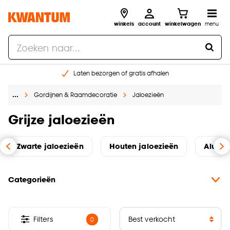
winkels
account
winkelwagen
menu
Laten bezorgen of gratis afhalen
Shop online of in onze 14 winkels
…
Gordijnen & Raamdecoratie
Jaloezieën
Gratis raam advies en opmeten aan huis
€ 5,- korting op je volgende bestelling
Grijze jaloezieën
Zwarte jaloezieën
Houten jaloezieën
Alumin
Categorieën
Filters
0