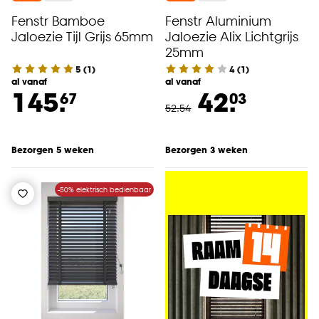
Fenstr Bamboe
Fenstr Aluminium
Jaloezie Tijl Grijs 65mm
Jaloezie Alix Lichtgrijs
25mm
5
(
1
)
4
(
1
)
al vanaf
al vanaf
145.
42.
67
03
52
.
54
Bezorgen 5 weken
Bezorgen 3 weken
-50% elektrisch bedienbaar