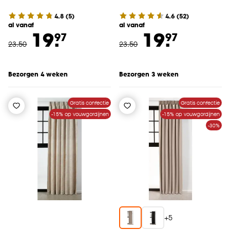
4.8
(
5
)
4.6
(
52
)
al vanaf
al vanaf
19.
19.
97
97
23
.
50
23
.
50
Bezorgen 4 weken
Bezorgen 3 weken
Gratis confectie
Gratis confectie
-15% op vouwgordijnen
-15% op vouwgordijnen
-30%
+
5