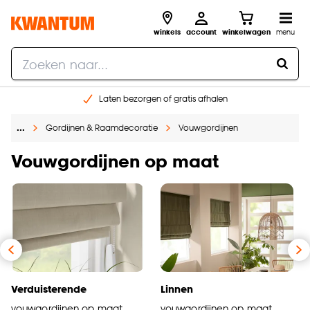
winkels
account
winkelwagen
menu
Laten bezorgen of gratis afhalen
Shop online of in onze 14 winkels
…
Gordijnen & Raamdecoratie
Vouwgordijnen
Gratis raam advies en opmeten aan huis
€ 5,- korting op je volgende bestelling
Vouwgordijnen op maat
Verduisterende
Linnen
vouwgordijnen op maat
vouwgordijnen op maat