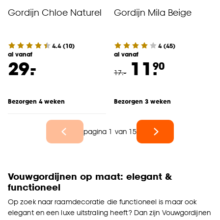
Gordijn Chloe Naturel
Gordijn Mila Beige
4.4
(
10
)
4
(
45
)
al vanaf
al vanaf
-
29.
11.
90
17
.
-
Bezorgen 4 weken
Bezorgen 3 weken
pagina 1 van 15
Vouwgordijnen op maat: elegant &
functioneel
Op zoek naar raamdecoratie die functioneel is maar ook
elegant en een luxe uitstraling heeft? Dan zijn Vouwgordijnen