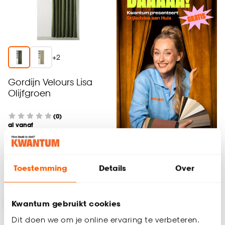
+
2
Gordijn Velours Lisa
Olijfgroen
(0)
al vanaf
-
38.
Plan afspraak
Toestemming
Details
Over
Bezorgen 3 weken
-15% op vouwgordijnen
-15% op vouwgordijnen
Kwantum gebruikt cookies
-15%
-15%
Dit doen we om je online ervaring te verbeteren.