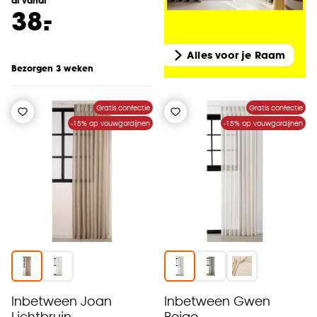
al vanaf
-
38.
Alles voor je Raam
Bezorgen 3 weken
Gratis confectie
Gratis confectie
-15% op vouwgordijnen
-15% op vouwgordijnen
Inbetween Joan
Inbetween Gwen
Lichtbruin
Beige