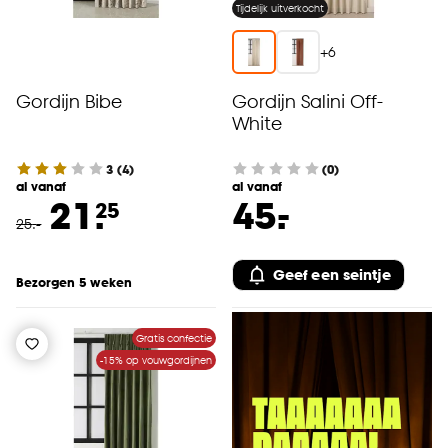
Tijdelijk uitverkocht
+
6
Gordijn Bibe
Gordijn Salini Off-
White
3
(
4
)
(0)
al vanaf
al vanaf
-
21.
45.
25
25
.
-
Geef een seintje
Bezorgen 5 weken
Gratis confectie
-15% op vouwgordijnen