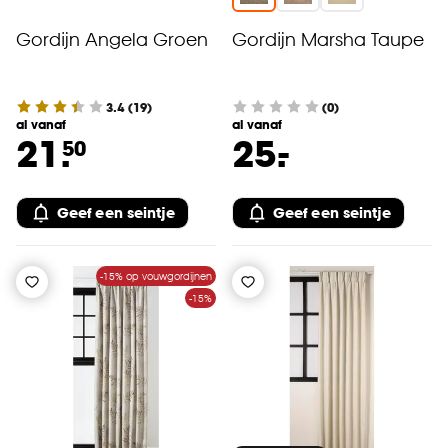
Gordijn Angela Groen
Gordijn Marsha Taupe
3.4
(
19
)
(0)
al vanaf
al vanaf
-
21.
25.
50
Geef een seintje
Geef een seintje
-15% op vouwgordijnen
-15%