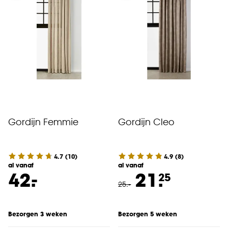
Gordijn Femmie
Gordijn Cleo
4.7
(
10
)
4.9
(
8
)
al vanaf
al vanaf
-
42.
21.
25
25
.
-
Bezorgen 3 weken
Bezorgen 5 weken