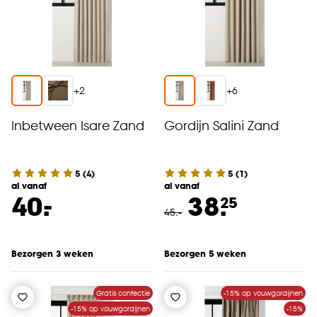
+
2
+
6
Inbetween Isare Zand
Gordijn Salini Zand
5
(
4
)
5
(
1
)
al vanaf
al vanaf
-
40.
38.
25
45
.
-
Bezorgen 3 weken
Bezorgen 5 weken
Gratis confectie
-15% op vouwgordijnen
-15% op vouwgordijnen
-15%