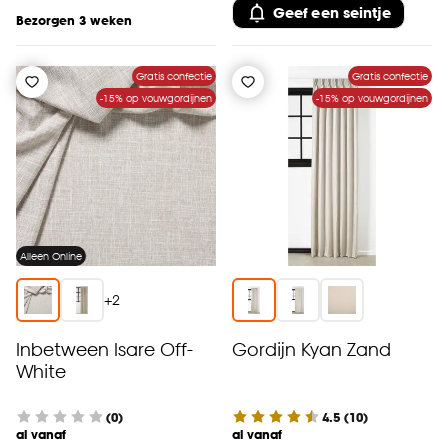
Geef een seintje
Bezorgen 3 weken
Gratis confectie
Gratis confectie
-15% op vouwgordijnen
-15% op vouwgordijnen
Alleen Online
+
2
Inbetween Isare Off-
Gordijn Kyan Zand
White
(0)
4.5
(
10
)
al vanaf
al vanaf