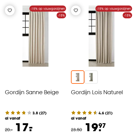
-15% op vouwgordijnen
-15% op vouwgordijnen
-15%
-15%
Gordijn Sanne Beige
Gordijn Lois Naturel
3.8
(
27
)
4.6
(
21
)
al vanaf
al vanaf
-
17.
19.
97
20
.
-
23
.
50