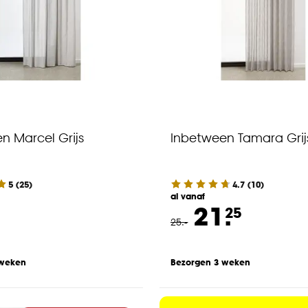
n Marcel Grijs
Inbetween Tamara Grij
5
(
25
)
4.7
(
10
)
al vanaf
21.
25
25
.
-
 weken
Bezorgen 3 weken