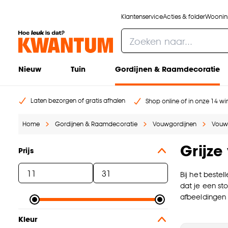
Klantenservice
Acties & folder
Woonins
Nieuw
Tuin
Gordijnen & Raamdecoratie
Laten bezorgen of gratis afhalen
Shop online of in onze 14 win
Home
Gordijnen & Raamdecoratie
Vouwgordijnen
Vouw
Grijz
Prijs
Bij het bestel
dat je een st
afbeeldingen 
Kleur