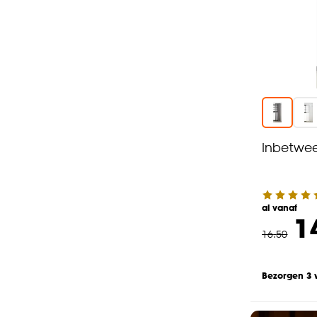
Inbetwee
al vanaf
1
16
.
50
Bezorgen 3