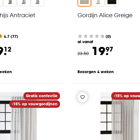
hijs Antraciet
Gordijn Alice Greige
4.7
(
77
)
(0)
al vanaf
9.
19.
12
97
23
.
50
 weken
Bezorgen 4 weken
Gratis confectie
-15% op vouw
-15% op vouwgordijnen