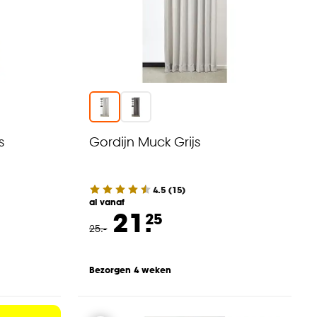
s
Gordijn Muck Grijs
4.5
(
15
)
al vanaf
21.
25
25
.
-
Bezorgen 4 weken