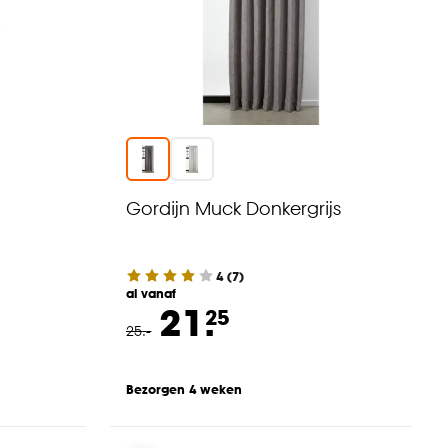
Gordijn Muck Donkergrijs
4
(
7
)
al vanaf
21.
25
25
.
-
Bezorgen 4 weken