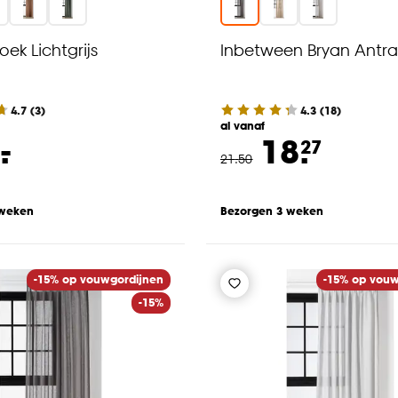
oek Lichtgrijs
Inbetween Bryan Antra
4.7
(
3
)
4.3
(
18
)
al vanaf
-
.
18.
27
21
.
50
 weken
Bezorgen 3 weken
-15% op vouwgordijnen
-15% op vouw
-15%