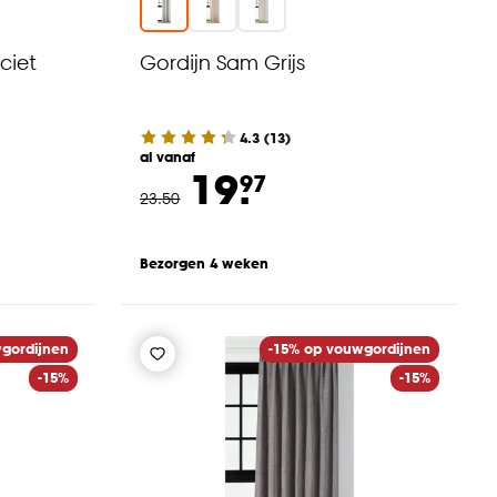
ciet
Gordijn Sam Grijs
4.3
(
13
)
al vanaf
19.
97
23
.
50
Bezorgen 4 weken
gordijnen
-15% op vouwgordijnen
-15%
-15%