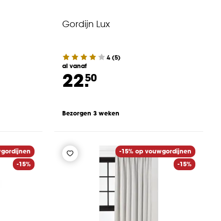
Gordijn Lux
4
(
5
)
al vanaf
22.
50
Bezorgen 3 weken
gordijnen
-15% op vouwgordijnen
-15%
-15%