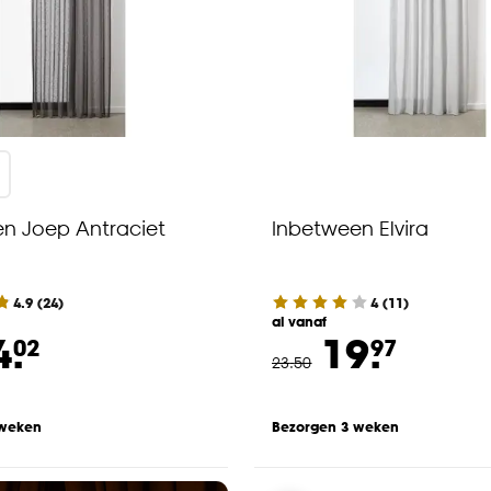
n Joep Antraciet
Inbetween Elvira
4.9
(
24
)
4
(
11
)
al vanaf
4.
19.
02
97
23
.
50
 weken
Bezorgen 3 weken