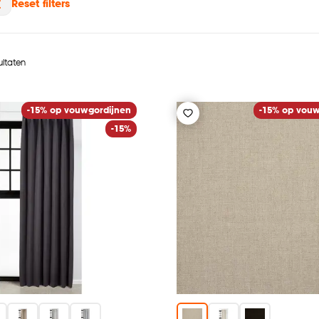
Reset filters
ultaten
-15% op vouwgordijnen
-15% op vouw
-15%