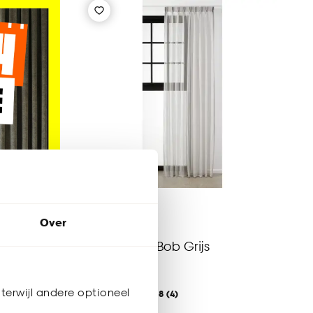
Over
Inbetween Bob Grijs
terwijl andere optioneel
4.8
(
4
)
al vanaf