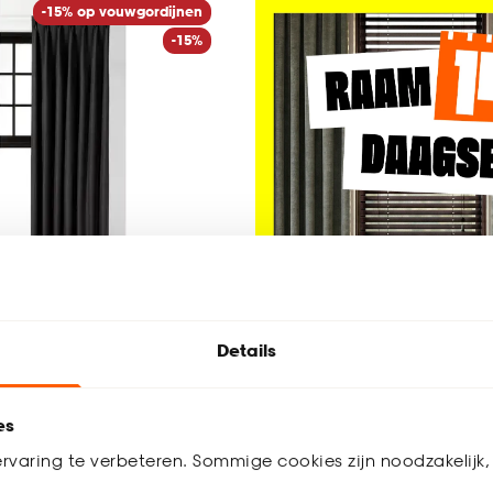
-15% op vouwgordijnen
-15%
Details
hileine Antraciet
es
rvaring te verbeteren. Sommige cookies zijn noodzakelijk, 
3.9
(
11
)