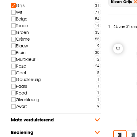
Kleur: Grijs
Grijs
Wit
Beige
Taupe
1 - 24 van 31 res
Groen
Crème
Blauw
Bruin
Multikleur
Roze
Geel
Goudkleurig
Paars
Rood
Zilverkleurig
Zwart
Mate verduisterend
Bediening