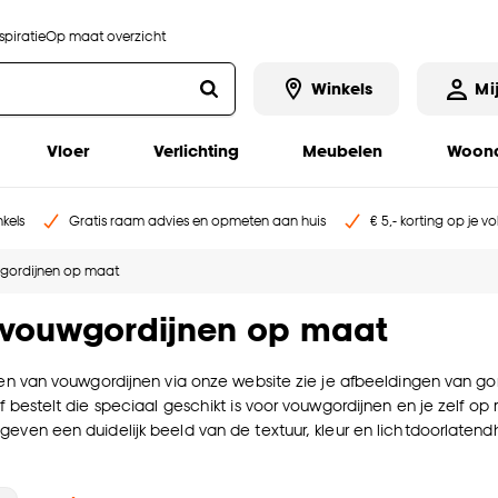
piratie
Op maat overzicht
Winkels
Mi
Vloer
Verlichting
Meubelen
Woona
kels
Gratis raam advies en opmeten aan huis
€ 5,- korting op je v
gordijnen op maat
e vouwgordijnen op maat
len van vouwgordijnen via onze website zie je afbeeldingen van gord
of bestelt die speciaal geschikt is voor vouwgordijnen en je zelf o
geven een duidelijk beeld van de textuur, kleur en lichtdoorlatend