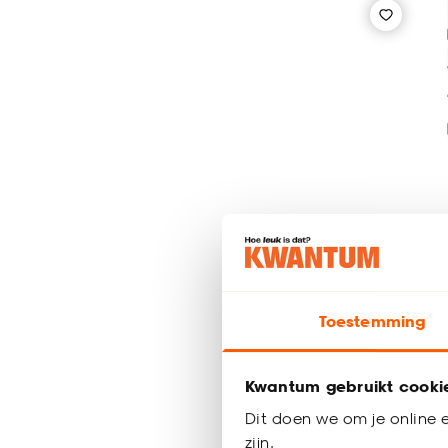
Toestemming
Gordijn P
Kwantum gebruikt cooki
Dit doen we om je online e
al vanaf
zijn.