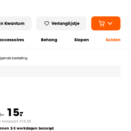
jn Kwantum
Verlanglijstje
ccessoires
Behang
Slapen
Solden
olgende bestelling
-
15.
0
.
-
e bespaart €15.00
innen 2-3 werkdagen bezorgd