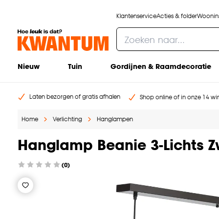
Klantenservice
Acties & folder
Woonins
Nieuw
Tuin
Gordijnen & Raamdecoratie
Laten bezorgen of gratis afhalen
Shop online of in onze 14 win
Home
Verlichting
Hanglampen
Hanglamp Beanie 3-Lichts Z
(0)