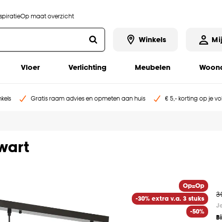
piratie
Op maat overzicht
Winkels
Mi
Vloer
Verlichting
Meubelen
Woona
kels
Gratis raam advies en opmeten aan huis
€ 5,- korting op je v
wart
Op=Op
3
-30% extra v.a. 3 stuks
J
-50%
B