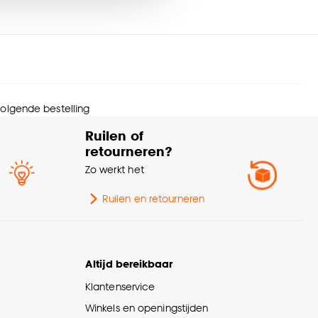
urtint
Zwart
nze
cookieverklaring
.
ttage
25 Wt
ntal lichtbronnen
3 Stk
 volgende bestelling
ogte
120 CM
Ruilen of
retourneren?
wicht
2.6 Kg
Zo werkt het
Woonkamer, Eetkamer,
Ruilen en retourneren
chikt voor ruimte
Keuken
oerlengte
90 CM
Altijd bereikbaar
Klantenservice
rm
Langwerpig
Winkels en openingstijden