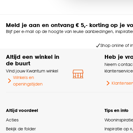
Goed om te weten is dat j
Meld je aan en ontvang € 5,- korting op je v
Blijf per e-mail op de hoogte van leuke aanbiedingen, inspirati
Shop online of i
Altijd een winkel in
Heb je vr
de buurt
Neem contact
Vind jouw Kwantum winkel
klantenservic
Winkels en
Klantenser
openingstijden
Altijd voordeel
Tips en info
Acties
Wooninspirati
Bekijk de folder
Inspiratie op 