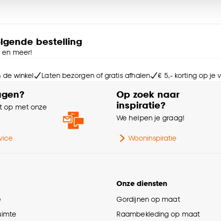
Kle
e deze keuze altijd nog kan aanpassen, bekijk hiervoor o
Wa
olgende bestelling
e en meer!
Aa
n de winkel
Laten bezorgen of gratis afhalen
€ 5,- korting op je
Ho
agen?
Op zoek naar
inspiratie?
 op met onze
Ge
e
We helpen je graag!
vice
Wooninspiratie
Ges
Sn
Onze diensten
e
Gordijnen op maat
Vo
ruimte
Raambekleding op maat