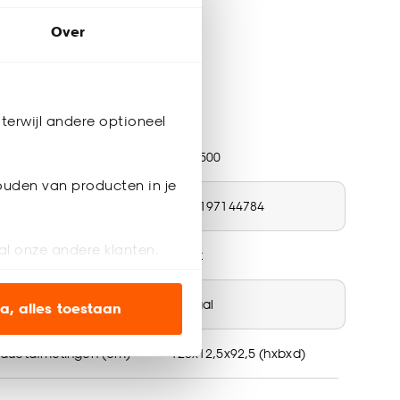
Over
terwijl andere optioneel
ductspecificaties
tikelnummer
4315500
ouden van producten in je
N nummer
8720197144784
al onze andere klanten.
ur
Zwart
ien op onze website, maar
teriaal
Metaal
a, alles toestaan
oductafmetingen (cm)
120x12,5x92,5 (hxbxd)
en’ om alleen de
s wel of niet te