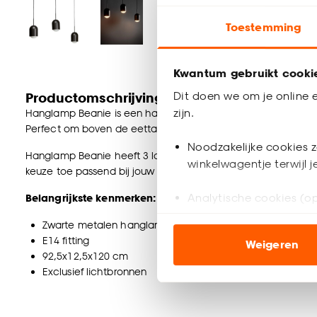
Toestemming
Kwantum gebruikt cooki
Dit doen we om je online e
Productomschrijving
zijn.
Hanglamp Beanie is een hanglamp met charmant en tijdloos 
Perfect om boven de eettafel te hangen als statement item
Noodzakelijke cookies z
Hanglamp Beanie heeft 3 lampen met E14 fitting en wordt ge
winkelwagentje terwijl 
keuze toe passend bij jouw woonwensen.
Analytische cookies (op
Belangrijkste kenmerken:
Zwarte metalen hanglamp
Marketing cookies (opt
E14 fitting
Weigeren
ook buiten de website 
92,5x12,5x120 cm
Exclusief lichtbronnen
Klik op ‘Ja, alles toestaa
noodzakelijke cookies te 
accepteren door op ‘Cook