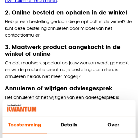
over ruilen of retourneren
.
2. Online besteld en ophalen in de winkel
Heb je een bestelling gedaan die je ophaalt in de winkel? Je
kunt deze bestelling annuleren door middel van het
contactformulier
.
3. Maatwerk product aangekocht in de
winkel of online
Omdat maatwerk speciaal op jouw wensen wordt gemaakt
en wij de productie direct na je bestelling opstarten, is
annuleren helaas niet meer mogelijk.
Annuleren of wijzigen adviesgesprek
Het annuleren of het wijzigen van een adviesgesprek is
mogelijk tot 3 dagen voor de afspraak. Lees meer informatie
over
wijzigen afspraak adviesgesprek
.
Terugbetaling bij het annuleren van
Toestemming
Details
Over
bestellingen