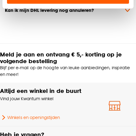
Kan ik mijn DHL levering nog annuleren?
Klik op ‘Ja, alles toestaan’ om gebruik te maken
van alle cookies, of klik op ‘weigeren’ om alleen de
noodzakelijke cookies te accepteren. Je kunt er ook
voor kiezen om bepaalde cookies wel of niet te
accepteren door op ‘Cookies aanpassen’ te
klikken.
Meld je aan en ontvang € 5,- korting op je
volgende bestelling
Goed om te weten is dat je deze keuze altijd nog
Blijf per e-mail op de hoogte van leuke aanbiedingen, inspiratie
kan aanpassen, bekijk hiervoor onze
en meer!
cookieverklaring
.
Altijd een winkel in de buurt
Vind jouw Kwantum winkel
Winkels en openingstijden
Heb je vragen?