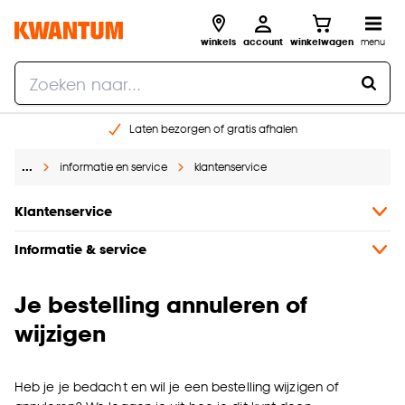
winkels
account
winkelwagen
menu
Laten bezorgen of gratis afhalen
Shop online of in onze 14 winkels
…
informatie en service
klantenservice
Gratis raam advies en opmeten aan huis
€ 5,- korting op je volgende bestelling
Klantenservice
Informatie & service
Je bestelling annuleren of
wijzigen
Heb je je bedacht en wil je een bestelling wijzigen of