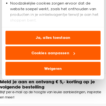
Noodzakelijke cookies zorgen ervoor dat de
website soepel werkt, zoals het onthouden van
producten in je winkelwagentje terwijl je aan het
shoppen bent.
Analytische cookies (optioneel) helpen ons de
website te verbeteren voor jou en al onze andere
Ja, alles toestaan
klanten.
Cookies aanpassen
Marketing cookies (optioneel) laten jou
relevante informatie en aanbiedingen zien op
onze website, maar ook buiten de website voor
Weigeren
advertenties en communicatie.
Meld je aan en ontvang € 5,- korting op je
Klik op ‘Ja, alles toestaan’ om gebruik te maken
volgende bestelling
van alle cookies, of klik op ‘weigeren’ om alleen de
Blijf per e-mail op de hoogte van leuke aanbiedingen, inspiratie
noodzakelijke cookies te accepteren. Je kunt er ook
en meer!
voor kiezen om bepaalde cookies wel of niet te
accepteren door op ‘Cookies aanpassen’ te