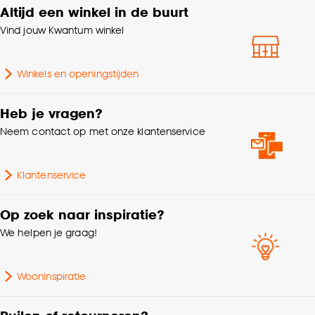
Altijd een winkel in de buurt
klikken.
Vind jouw Kwantum winkel
Goed om te weten is dat je deze keuze altijd nog
kan aanpassen, bekijk hiervoor onze
Winkels en openingstijden
cookieverklaring
.
Heb je vragen?
Neem contact op met onze klantenservice
Klantenservice
Op zoek naar inspiratie?
We helpen je graag!
Wooninspiratie