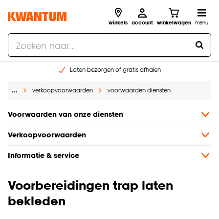
winkels
account
winkelwagen
menu
Laten bezorgen of gratis afhalen
Shop online of in onze 14 winkels
…
verkoopvoorwaarden
voorwaarden diensten
Gratis raam advies en opmeten aan huis
€ 5,- korting op je volgende bestelling
Voorwaarden van onze diensten
Verkoopvoorwaarden
Informatie & service
Voorbereidingen trap laten
bekleden