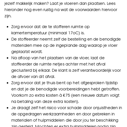
jezelf makkelijk maken? Laat je vloeren dan plaatsen. Lees
hieronder nog even rustig na wat de voorwaarden hiervoor
zijn.
Zorg ervoor dat de te stofferen ruimte op
kamertemperatuur (minimaal 17oC) is.
De stoffeerder neemt zelf de bestelling en de benodigde
materialen mee op de ingeplande dag waarop je vloer
geplaatst wordt.
Na afloop van het plaatsen van de vloer, laat de
stoffeerder de ruimte netjes achter met het afval
geclusterd bij elkaar. De klant is zelf verantwoordelijk voor
de afvoer van dit afval.
Zorg ervoor dat je thuis bent op het afgesproken tijdstip
en dat je de benodigde voorbereidingen hebt getroffen.
Voorkom zo extra kosten à €75 (een nieuwe datum volgt
na betaling van deze extra kosten).
Je draagt zelf het risico voor schade door onjuistheden in
de opgedragen werkzaamheden en door gebreken in
materialen of hulpmiddelen die door jou ter beschikking
zijn gesteld. Mochten er extra hulpmiddelen nodig zijn,