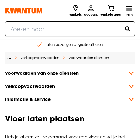
winkels
account
winkelwagen
menu
Laten bezorgen of gratis afhalen
Shop online of in onze 14 winkels
…
verkoopvoorwaarden
voorwaarden diensten
Gratis raam advies en opmeten aan huis
€ 5,- korting op je volgende bestelling
Voorwaarden van onze diensten
Verkoopvoorwaarden
Informatie & service
Vloer laten plaatsen
Heb je al een keuze gemaakt voor een vloer en wil je het