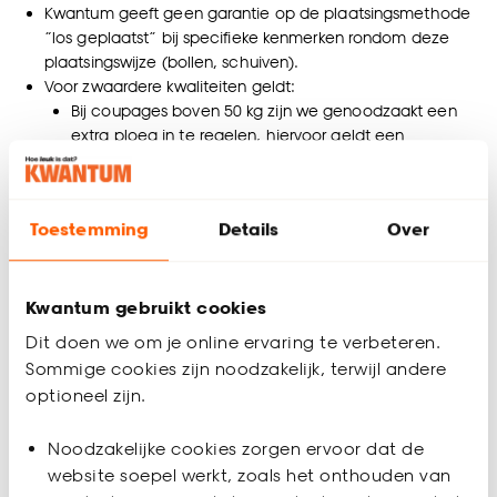
Kwantum geeft geen garantie op de plaatsingsmethode
“los geplaatst” bij specifieke kenmerken rondom deze
plaatsingswijze (bollen, schuiven).
Voor zwaardere kwaliteiten geldt:
Bij coupages boven 50 kg zijn we genoodzaakt een
extra ploeg in te regelen, hiervoor geldt een
meerprijs.
Coupages boven 100 kg leveren en plaatsen we niet.
Toestemming
Details
Over
Voorbereidingen vloer laten plaatsen
Wil je je vloer laten plaatsen of heb je al een afspraak
Kwantum gebruikt cookies
daarvoor ingepland? Lees hier dan rustig na welke
voorbereidingen we je vragen te treffen zodat onze
Dit doen we om je online ervaring te verbeteren.
medewerkers zo goed en snel mogelijk hun werk kunnen
Sommige cookies zijn noodzakelijk, terwijl andere
verrichten. Dan is de klus zó geklaard!
optioneel zijn.
Zorg ervoor dat de te stofferen ruimte op
Noodzakelijke cookies zorgen ervoor dat de
kamertemperatuur (minimaal 17oC) is.
Heb je gekozen voor tapijt of vinyl? Onze medewerker
website soepel werkt, zoals het onthouden van