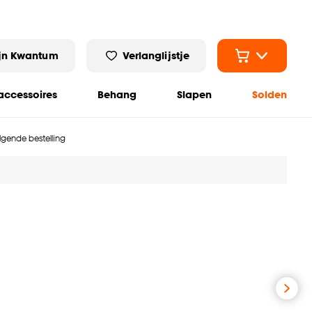
jn Kwantum
Verlanglijstje
ccessoires
Behang
Slapen
Solden
olgende bestelling