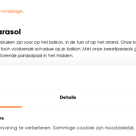
homepage
.
arasol
bruiken zijn voor op het balkon, in de tuin of op het strand. Onze 
n toch voldoende schaduw op je balkon. Met onze zweefparasols ge
torende parasolpaal in het midden.
trandparasols
e felle zonnestralen. De parasols zijn draagbaar, gemakkelijk op 
Details
n wij bijpassende
parasolvoeten
aan. Kies uit verschillende gewicht
ovendien ben je bij ons verzekerd van de allerlaagste prijs. Kwantu
es
rvaring te verbeteren. Sommige cookies zijn noodzakelijk, 