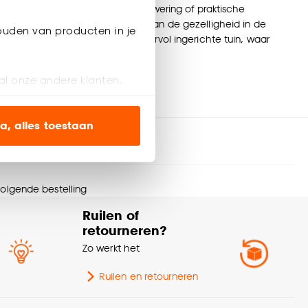
s
zonwering, klassieke markies zonwering of praktische
en UV-straling en draagt bij aan de gezelligheid in de
ouden van producten in je
r van het buitenleven in een sfeervol ingerichte tuin, waar
al onze andere klanten.
ien op onze website, maar
a, alles toestaan
en’ om alleen de
s wel of niet te
 volgende bestelling
Ruilen of
nze
cookieverklaring
.
retourneren?
Zo werkt het
Ruilen en retourneren