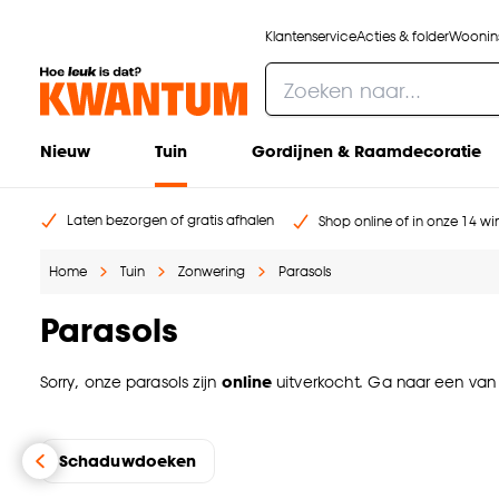
Klantenservice
Acties & folder
Woonins
Nieuw
Tuin
Gordijnen & Raamdecoratie
Laten bezorgen of gratis afhalen
Shop online of in onze 14 win
Home
Tuin
Zonwering
Parasols
Parasols
Sorry, onze parasols zijn
online
uitverkocht. Ga naar een va
Schaduwdoeken