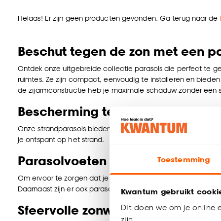
Helaas! Er zijn geen producten gevonden. Ga terug naar de
Beschut tegen de zon met een p
Ontdek onze uitgebreide collectie parasols die perfect te ge
ruimtes. Ze zijn compact, eenvoudig te installeren en biede
de zijarmconstructie heb je maximale schaduw zonder een s
Bescherming tegen de zon met s
Onze strandparasols bieden je de nodige bescherming tegen d
je ontspant op het strand.
Parasolvoeten
Toestemming
Om ervoor te zorgen dat je parasol stevig blijft staan, biede
Daarnaast zijn er ook parasolvoeten op wielen verkrijgbaar. B
Kwantum gebruikt cooki
Sfeervolle zonwering voor buiten
Dit doen we om je online e
zijn.