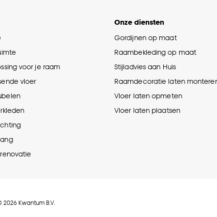
Onze diensten
e
Gordijnen op maat
ruimte
Raambekleding op maat
ossing voor je raam
Stijladvies aan Huis
sende vloer
Raamdecoratie laten montere
ubelen
Vloer laten opmeten
erkleden
Vloer laten plaatsen
ichting
hang
prenovatie
© 2026 Kwantum B.V.