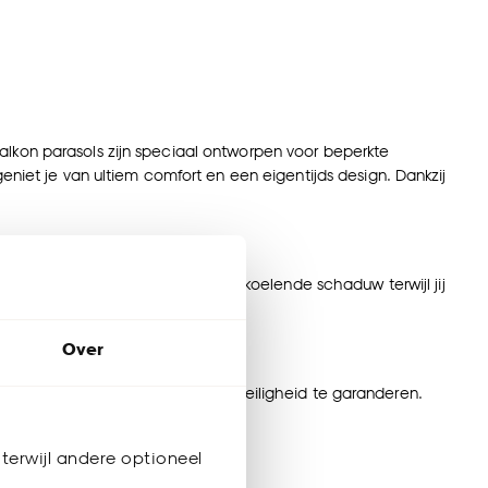
balkon parasols zijn speciaal ontworpen voor beperkte
niet je van ultiem comfort en een eigentijds design. Dankzij
te zetten en zorgen voor een verkoelende schaduw terwijl jij
Over
en om de perfecte stabiliteit en veiligheid te garanderen.
m, hoe leuk is dat?
terwijl andere optioneel