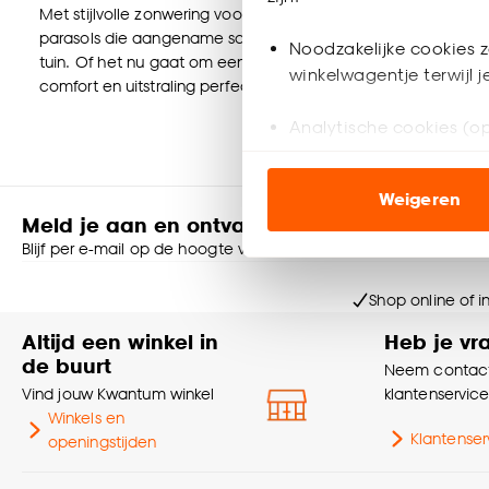
Met stijlvolle zonwering voor buiten wordt elke tuin of terra
parasols die aangename schaduw bieden op warme dagen. Goe
Noodzakelijke cookies z
tuin. Of het nu gaat om een moderne of landelijke stijl, buit
winkelwagentje terwijl 
comfort en uitstraling perfect samenkomen. Zonwering maakt
Analytische cookies (op
Marketing cookies (opt
Weigeren
ook buiten de website 
Meld je aan en ontvang € 5,- korting op je v
Blijf per e-mail op de hoogte van leuke aanbiedingen, inspirati
Klik op ‘Ja, alles toestaa
noodzakelijke cookies te 
Shop online of i
accepteren door op ‘Cook
Altijd een winkel in
Heb je vr
Goed om te weten is dat j
de buurt
Neem contact
Vind jouw Kwantum winkel
klantenservic
Winkels en
Klantenser
openingstijden