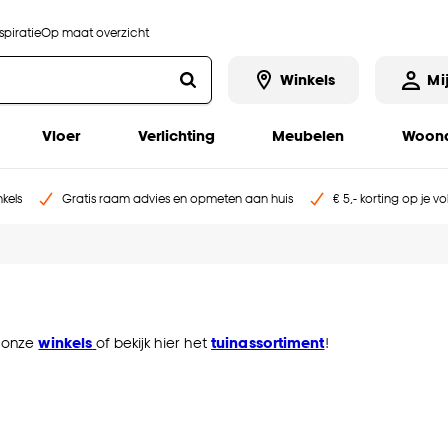
piratie
Op maat overzicht
Winkels
Mi
Vloer
Verlichting
Meubelen
Woona
kels
Gratis raam advies en opmeten aan huis
€ 5,- korting op je v
n onze
winkels
of bekijk hier het
tuinassortiment
!