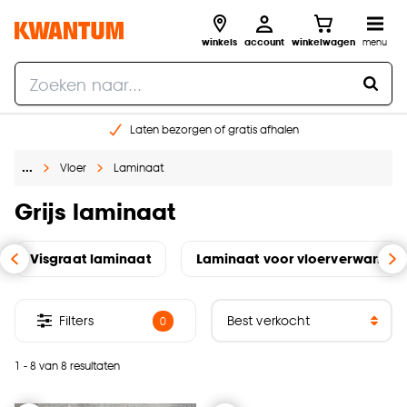
winkels
account
winkelwagen
menu
Laten bezorgen of gratis afhalen
Shop online of in onze 14 winkels
…
Vloer
Laminaat
Gratis raam advies en opmeten aan huis
€ 5,- korting op je volgende bestelling
Grijs laminaat
Visgraat laminaat
Laminaat voor vloerverwarmin
Filters
0
1 - 8 van 8 resultaten