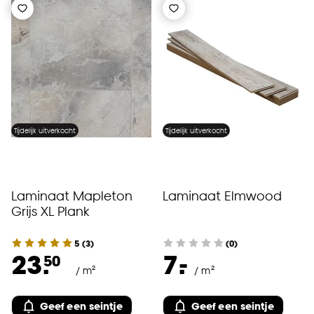
Tijdelijk uitverkocht
Tijdelijk uitverkocht
Laminaat Mapleton
Laminaat Elmwood
Grijs XL Plank
5
(
3
)
(0)
-
23.
7.
50
/ m²
/ m²
Geef een seintje
Geef een seintje