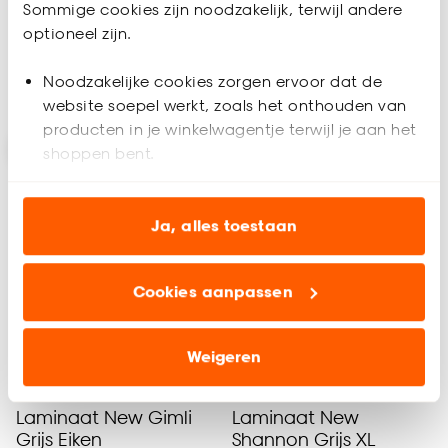
-
-
31.
23.
Sommige cookies zijn noodzakelijk, terwijl andere
/ m²
/ m²
optioneel zijn.
Noodzakelijke cookies zorgen ervoor dat de
Geef een seintje
Geef een seintje
website soepel werkt, zoals het onthouden van
producten in je winkelwagentje terwijl je aan het
shoppen bent.
Analytische cookies (optioneel) helpen ons de
website te verbeteren voor jou en al onze andere
Ja, alles toestaan
klanten.
Cookies aanpassen
Marketing cookies (optioneel) laten jou
relevante informatie en aanbiedingen zien op
Alleen Online
onze website, maar ook buiten de website voor
Weigeren
advertenties en communicatie.
Laminaat New Gimli
Laminaat New
Klik op ‘Ja, alles toestaan’ om gebruik te maken
Grijs Eiken
Shannon Grijs XL
van alle cookies, of klik op ‘weigeren’ om alleen de