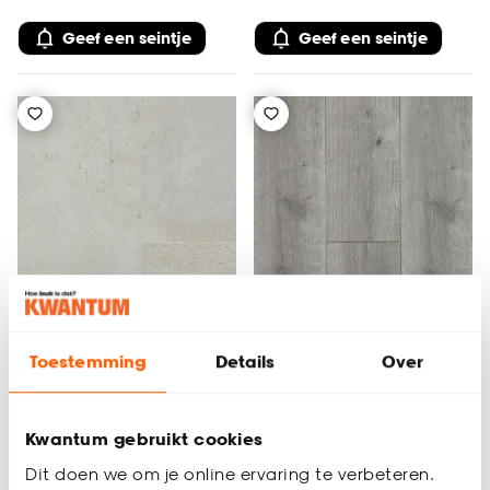
Geef een seintje
Geef een seintje
Tijdelijk uitverkocht
Tijdelijk uitverkocht
Toestemming
Details
Over
Laminaat Sandstone
Laminaat Calgary Grijs
Grijs
Eiken
Kwantum gebruikt cookies
Dit doen we om je online ervaring te verbeteren.
3.5
(
2
)
5
(
1
)