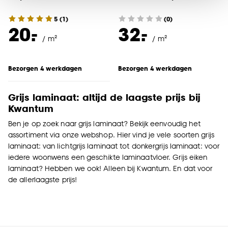
noodzakelijke cookies te accepteren. Je kunt er ook
5
(
1
)
(0)
voor kiezen om bepaalde cookies wel of niet te
-
-
20.
32.
accepteren door op ‘Cookies aanpassen’ te
/ m²
/ m²
klikken.
Bezorgen 4 werkdagen
Bezorgen 4 werkdagen
Goed om te weten is dat je deze keuze altijd nog
kan aanpassen, bekijk hiervoor onze
cookieverklaring
.
Grijs laminaat: altijd de laagste prijs bij
Kwantum
Ben je op zoek naar grijs laminaat? Bekijk eenvoudig het
assortiment via onze webshop. Hier vind je vele soorten grijs
laminaat: van lichtgrijs laminaat tot donkergrijs laminaat: voor
iedere woonwens een geschikte laminaatvloer. Grijs eiken
laminaat? Hebben we ook! Alleen bij Kwantum. En dat voor
de allerlaagste prijs!