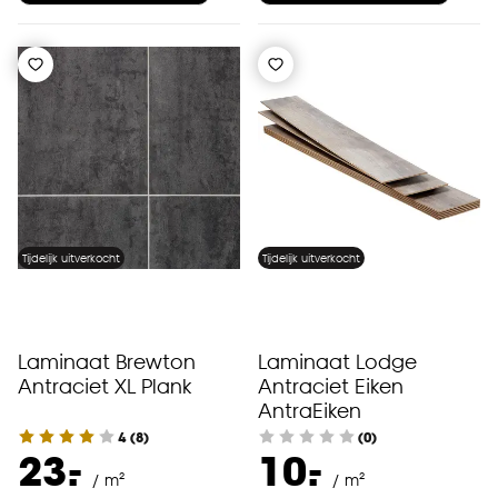
Tijdelijk uitverkocht
Tijdelijk uitverkocht
Laminaat Brewton
Laminaat Lodge
Antraciet XL Plank
Antraciet Eiken
AntraEiken
4
(
8
)
(0)
-
-
23.
10.
/ m²
/ m²