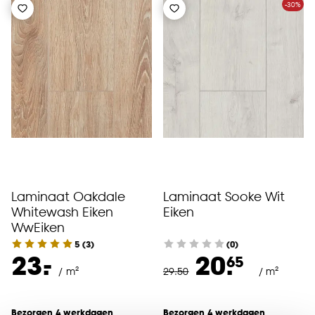
-30%
Laminaat Oakdale
Laminaat Sooke Wit
Whitewash Eiken
Eiken
WwEiken
5
(
3
)
(0)
-
23.
20.
65
/ m²
29
.
50
/ m²
Bezorgen 4 werkdagen
Bezorgen 4 werkdagen