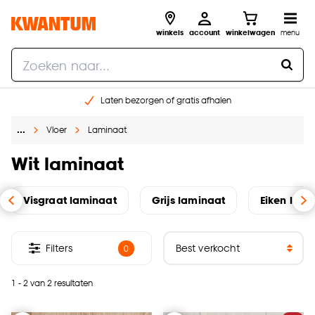
winkels
account
winkelwagen
menu
Laten bezorgen of gratis afhalen
Shop online of in onze 14 winkels
…
Vloer
Laminaat
Gratis raam advies en opmeten aan huis
€ 5,- korting op je volgende bestelling
Wit laminaat
Visgraat laminaat
Grijs laminaat
Eiken lami
Filters
0
1 - 2 van 2 resultaten