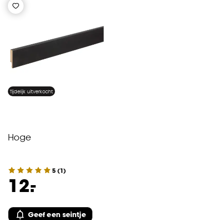
Tijdelijk uitverkocht
Hoge
5
(
1
)
-
12.
Geef een seintje