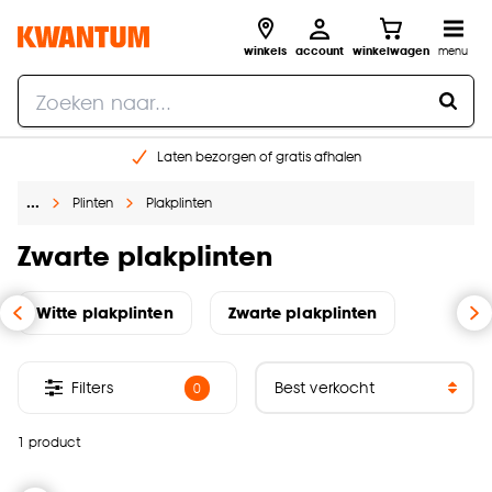
winkels
account
winkelwagen
menu
Laten bezorgen of gratis afhalen
Shop online of in onze 14 winkels
…
Plinten
Plakplinten
Gratis raam advies en opmeten aan huis
€ 5,- korting op je volgende bestelling
Zwarte plakplinten
Witte plakplinten
Zwarte plakplinten
Filters
0
1 product