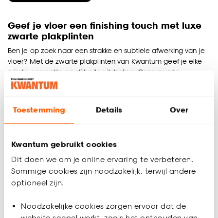
Geef je vloer een finishing touch met luxe
zwarte plakplinten
Ben je op zoek naar een strakke en subtiele afwerking van je
vloer? Met de zwarte plakplinten van Kwantum geef je elke
ruimte een nette en stijlvolle uitstraling. Onze zwarte
plakplinten zijn perfect geschikt voor allerlei vloeren, zoals
laminaat, PVC en vinyl, en werken kleine kiertjes en
oneffenheden eenvoudig weg. Of je nu kiest voor lage
Toestemming
Details
Over
zwarte plakplinten of juist hoge zwarte plakplinten, bij
Kwantum vind je altijd de juiste plint voor jouw vloer. Zwarte
plakplinten zijn tijdloos en passen moeiteloos in elk interieur,
Kwantum gebruikt cookies
van klassiek tot modern.
Dit doen we om je online ervaring te verbeteren.
Hoe kun je zwarte plinten verstek zagen
Sommige cookies zijn noodzakelijk, terwijl andere
voor een strakke afwerking?
optioneel zijn.
Het verstek zagen van zwarte plinten is essentieel voor een
nette en professionele afwerking, vooral in hoeken waar twee
Noodzakelijke cookies zorgen ervoor dat de
plinten samenkomen. Door de uiteinden in een hoek van 45
website soepel werkt, zoals het onthouden van