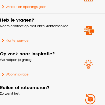
Winkels en openingstijden
Goed om te weten is dat je deze keuze altijd nog
kan aanpassen, bekijk hiervoor onze
cookieverklaring
.
Heb je vragen?
Neem contact op met onze klantenservice
Klantenservice
Op zoek naar inspiratie?
We helpen je graag!
Wooninspiratie
Ruilen of retourneren?
Zo werkt het