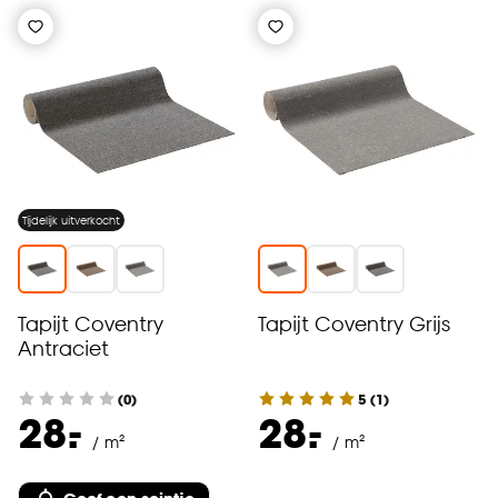
Tijdelijk uitverkocht
Tapijt Coventry
Tapijt Coventry Grijs
Antraciet
(0)
5
(
1
)
-
-
28.
28.
/ m²
/ m²