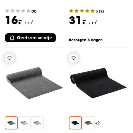
(0)
5
(
2
)
-
-
16.
31.
/ m²
/ m²
Geef een seintje
Bezorgen 8 dagen
+
2