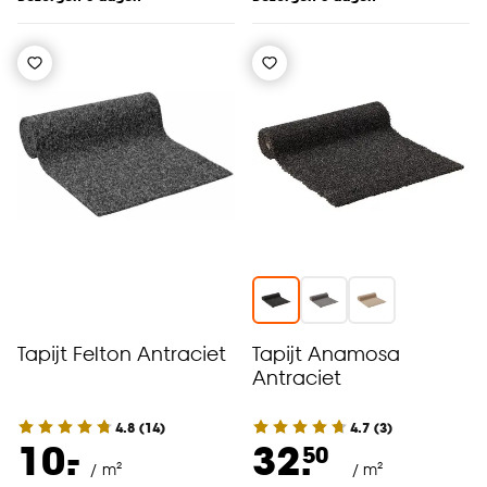
Tapijt Felton Antraciet
Tapijt Anamosa
Antraciet
4.8
(
14
)
4.7
(
3
)
-
10.
32.
50
/ m²
/ m²