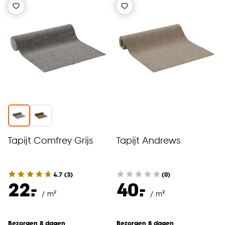
Tapijt Comfrey Grijs
Tapijt Andrews
4.7
(
3
)
(0)
-
-
22.
40.
/ m²
/ m²
Bezorgen 8 dagen
Bezorgen 8 dagen