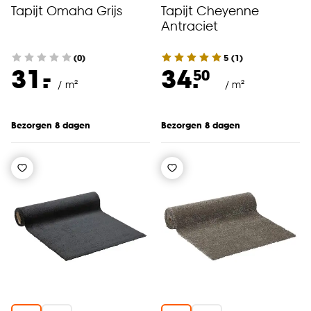
Tapijt Omaha Grijs
Tapijt Cheyenne
Antraciet
(0)
5
(
1
)
-
31.
34.
50
/ m²
/ m²
Bezorgen 8 dagen
Bezorgen 8 dagen