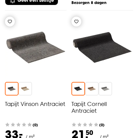
Geef een seintje
Bezorgen 8 dagen
Tapijt Vinson Antraciet
Tapijt Cornell
Antraciet
(0)
(0)
-
33.
21.
50
/ m²
/ m²