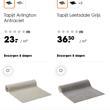
+
3
Tapijt Arlington
Tapijt Leetsdale Grijs
Antraciet
(0)
(0)
-
23.
36.
50
/ m²
/ m²
Bezorgen 8 dagen
Bezorgen 8 dagen