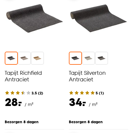
Tapijt Richfield
Tapijt Silverton
Antraciet
Antraciet
3.5
(
2
)
5
(
1
)
-
-
28.
34.
/ m²
/ m²
Bezorgen 8 dagen
Bezorgen 8 dagen