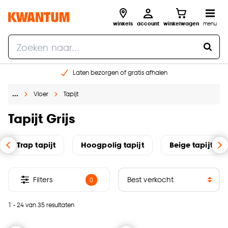
winkels
account
winkelwagen
menu
Laten bezorgen of gratis afhalen
Shop online of in onze 14 winkels
…
Vloer
Tapijt
Gratis raam advies en opmeten aan huis
€ 5,- korting op je volgende bestelling
Tapijt Grijs
Trap tapijt
Hoogpolig tapijt
Beige tapijt
Filters
0
1 - 24 van 35 resultaten