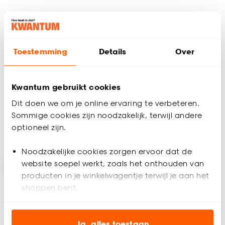
+
3
+
2
Toestemming
Details
Over
Tapijt Leetsdale
Tapijt Cheyenne Grijs
Lichtgrijs
Kwantum gebruikt cookies
5
(
1
)
5
(
1
)
36.
34.
50
50
Dit doen we om je online ervaring te verbeteren.
/ m²
/ m²
Sommige cookies zijn noodzakelijk, terwijl andere
optioneel zijn.
Bezorgen 8 dagen
Bezorgen 8 dagen
Noodzakelijke cookies zorgen ervoor dat de
website soepel werkt, zoals het onthouden van
producten in je winkelwagentje terwijl je aan het
shoppen bent.
Analytische cookies (optioneel) helpen ons de
website te verbeteren voor jou en al onze andere
Ja, alles toestaan