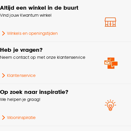
accepteren door op ‘Cookies aanpassen’ te
Lengte Vloerkleed
250cm of langer
Altijd een winkel in de buurt
klikken.
Vind jouw Kwantum winkel
Breedte Vloerkleed
200cm - 250cm
Goed om te weten is dat je deze keuze altijd nog
kan aanpassen, bekijk hiervoor onze
Winkels en openingstijden
cookieverklaring
.
Geschikt voor binnen
Binnen
buiten
Heb je vragen?
Neem contact op met onze klantenservice
Beige, Blauw, Grijs,
Kleurtint
Multicolor
Klantenservice
60% POLYPROPYLEEN /
Samenstelling
30% JUTE / 10%
Op zoek naar inspiratie?
POLYESTER
We helpen je graag!
Standaard afmetingen
200x300cm
Wooninspiratie
Lengte
300 CM