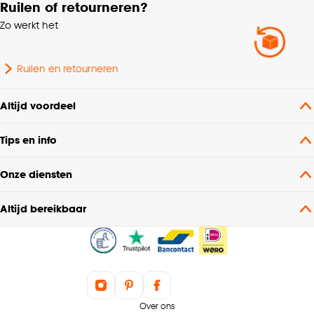
Ruilen of retourneren?
Zo werkt het
Poolhoogte
Laagpolig
Dessin
Vintage
Ruilen en retourneren
Geschikt voor ruimte
Woonkamer, Slaapkamer
Altijd voordeel
Tips en info
Soort vloerkleed
Groot vloerkleed
Onze diensten
Nummer
N05C - B06C
Altijd bereikbaar
Gewicht
9.6 Kg
Garantietermijn
24 maanden
Interieurstijl
Bohemian
Over ons