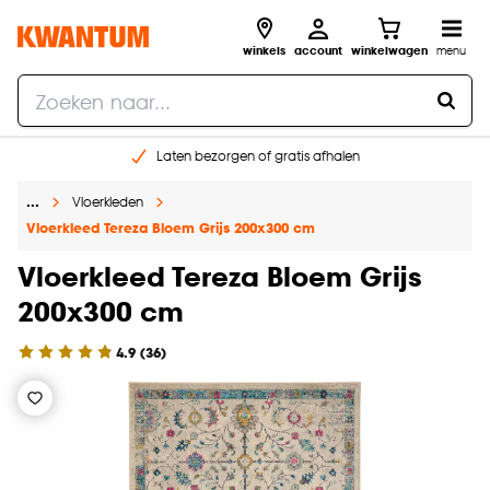
winkels
account
winkelwagen
menu
Laten bezorgen of gratis afhalen
Shop online of in onze 14 winkels
…
Vloerkleden
Gratis raam advies en opmeten aan huis
Vloerkleed Tereza Bloem Grijs 200x300 cm
€ 5,- korting op je volgende bestelling
Vloerkleed Tereza Bloem Grijs
200x300 cm
4.9
(
36
)