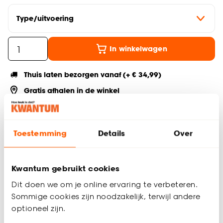
Type/uitvoering
In winkelwagen
Thuis laten bezorgen vanaf (+ € 34,99)
Gratis afhalen in de winkel
Altijd de laagste prijs
Deel jouw product & volg ons op social
Toestemming
Details
Over
Kwantum gebruikt cookies
Productomschrijving
Dit doen we om je online ervaring te verbeteren.
Vloerkleed Tereza in een grijze kleur met een print van
Sommige cookies zijn noodzakelijk, terwijl andere
verschillende bloemen. Dit vloerkleed is gemaakt van 60%
optioneel zijn.
polypropyleen, 30% jute en 10% polyester. Het vloerkleed is