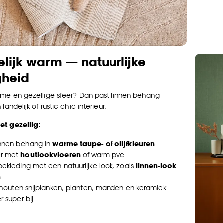
elijk warm — natuurlijke
gheid
rme en gezellige sfeer? Dan past linnen behang
landelijk of rustic chic interieur.
et gezellig:
innen behang in
warme taupe- of olijfkleuren
r met
houtlookvloeren
of warm pvc
ekleding met een natuurlijke look, zoals
linnen-look
n
: houten snijplanken, planten, manden en keramiek
r super bij