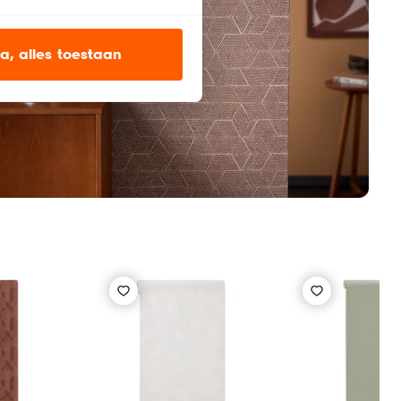
ien op onze website, maar
a, alles toestaan
en’ om alleen de
s wel of niet te
nze
cookieverklaring
.