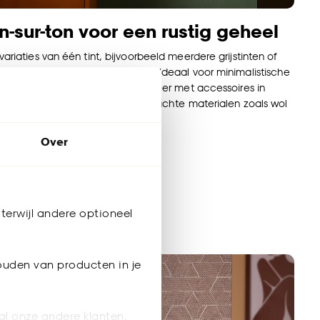
on-sur-ton voor een rustig geheel
variaties van één tint, bijvoorbeeld meerdere grijstinten of
ren voor een harmonieus effect. Ideaal voor minimalistische
rs die tijdloos aanvoelen. Combineer met accessoires in
 kleurtint, subtiele patronen en zachte materialen zoals wol
en.
Over
terwijl andere optioneel
ouden van producten in je
al onze andere klanten.