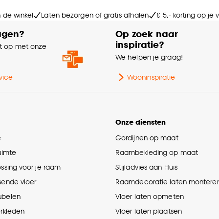
n de winkel
Laten bezorgen of gratis afhalen
€ 5,- korting op je
agen?
Op zoek naar
inspiratie?
 op met onze
e
We helpen je graag!
vice
Wooninspiratie
Onze diensten
e
Gordijnen op maat
ruimte
Raambekleding op maat
ossing voor je raam
Stijladvies aan Huis
sende vloer
Raamdecoratie laten montere
ubelen
Vloer laten opmeten
erkleden
Vloer laten plaatsen