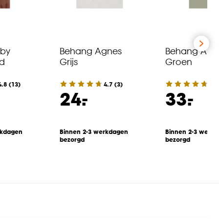
uby
Behang Agnes
Behang Alex
d
Grijs
Groen
4.8
(
13
)
4.7
(
3
)
4.7
-
-
24.
33.
rkdagen
Binnen 2-3 werkdagen
Binnen 2-3 werk
bezorgd
bezorgd