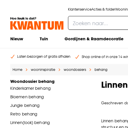
Klantenservice
Acties & folder
Woonins
Nieuw
Tuin
Gordijnen & Raamdecoratie
Laten bezorgen of gratis afhalen
Shop online of in onze 14 win
Home
wooninspiratie
woondossiers
behang
Woondossier behang
Linne
Kinderkamer behang
Bloemen behang
Geschreven d
Jungle behang
Retro behang
Linnen behang 
Linnen(look) behang
structuur en n