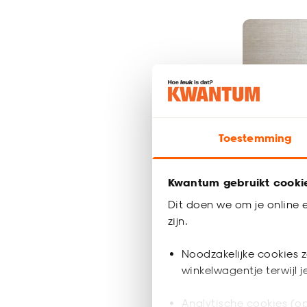
Toestemming
Kwantum gebruikt cooki
Dit doen we om je online e
zijn.
4. Diepe
Noodzakelijke cookies z
winkelwagentje terwijl 
Nachtblauw, 
een chique en s
Analytische cookies (op
Combineer me