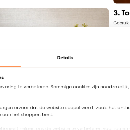
3. T
Gebruik 
zandkleu
interieu
dezelfde
en kato
Details
es
rvaring te verbeteren. Sommige cookies zijn noodzakelijk, 
, luxe kleuren voor een statement
orgen ervoor dat de website soepel werkt, zoals het onth
je aan het shoppen bent.
smaragdgroen, antraciet of bordeaux behang geven
tijlvolle uitstraling. Perfect voor een luxe interieur.
tioneel) helpen ons de website te verbeteren voor jou en 
t velours meubelen, messing details en donkere