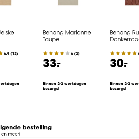
elske
Behang Marianne
Behang R
Taupe
Donkerroo
4.9
(
12
)
4
(
2
)
-
-
33.
30.
werkdagen
Binnen 2-3 werkdagen
Binnen 2-3 we
bezorgd
bezorgd
olgende bestelling
e en meer!