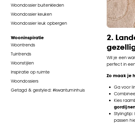
Woondossier buitenkleden
Woondossier keuken
Woondossier leuk opbergen
2. Land
Wooninspiratie
gezelli
Woontrends
Tuintrends
Wil je een wa
Woonstijlen
perfect in een 
Inspiratie op ruimte
Zo maak je h
Woondossiers
Ga voor l
Getagd & gestyled: #kwantuminhuis
Combinee
Kies raamb
gordijne
Stylingtip
passen hie