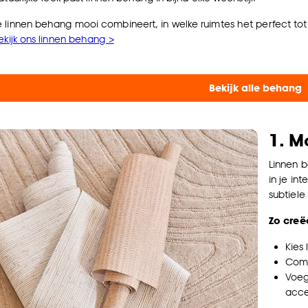
linnen behang mooi combineert, in welke ruimtes het perfect tot zij
ekijk ons linnen behang >
Bekijk alle behang
1. M
Linnen b
in je in
subtiele 
Zo creë
Kies
Com
Voeg
acce