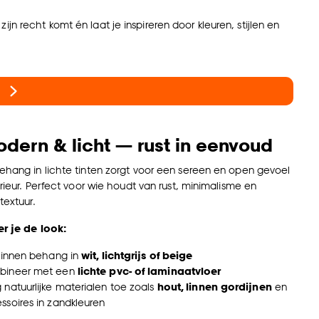
n recht komt én laat je inspireren door kleuren, stijlen en
odern & licht — rust in eenvoud
ehang in lichte tinten zorgt voor een sereen en open gevoel
terieur. Perfect voor wie houdt van rust, minimalisme en
textuur.
er je de look:
 linnen behang in
wit, lichtgrijs of beige
bineer met een
lichte pvc- of laminaatvloer
 natuurlijke materialen toe zoals
hout, linnen gordijnen
en
ssoires in zandkleuren