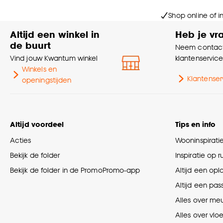
Shop online of i
Altijd een winkel in
Heb je vr
de buurt
Neem contact
Vind jouw Kwantum winkel
klantenservic
Winkels en
Klantenser
openingstijden
Altijd voordeel
Tips en info
Acties
Wooninspirati
Bekijk de folder
Inspiratie op 
Bekijk de folder in de PromoPromo-app
Altijd een opl
Altijd een pas
Alles over me
Alles over vlo