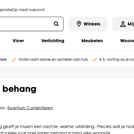
piratie
Op maat overzicht
Winkels
Mi
Vloer
Verlichting
Meubelen
Woona
kels
Gratis raam advies en opmeten aan huis
€ 5,- korting op je v
n behang
oor:
Kwantum Contentteam
geeft je muren een zachte, warme uitstraling. Precies wat je nodig 
atuurlijke look past linnen behang in bijna elke woonstijl.