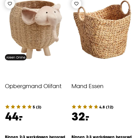
Alleen Online
Opbergmand Olifant
Mand Essen
5
(
3
)
4.8
(
12
)
-
-
44.
32.
Binnen 2-3 werkdagen bezorgd
Binnen 2-3 werkdagen bezorgd