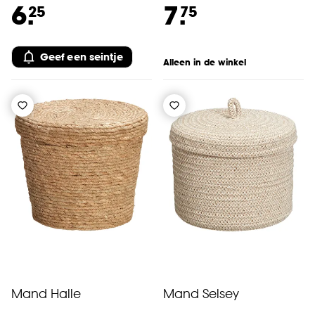
6.
7.
25
75
Geef een seintje
Alleen in de winkel
Mand Halle
Mand Selsey