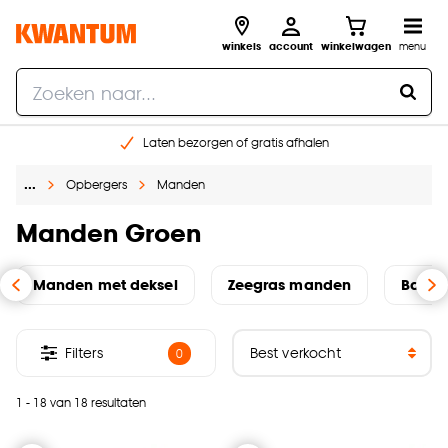
winkels
account
winkelwagen
menu
Laten bezorgen of gratis afhalen
Shop online of in onze 14 winkels
…
Opbergers
Manden
Gratis raam advies en opmeten aan huis
€ 5,- korting op je volgende bestelling
Manden Groen
Manden met deksel
Zeegras manden
Bamb
Filters
0
1 - 18 van 18 resultaten