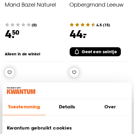
Mand Bazel Naturel
Opbergmand Leeuw
(0)
4.5
(
15
)
-
4.
44.
50
Geef een seintje
Alleen in de winkel
Toestemming
Details
Over
Kwantum gebruikt cookies