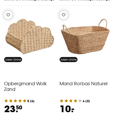
Alleen Online
Alleen Online
Opbergmand Wolk
Mand Rorbas Naturel
Zand
5
(
4
)
4
(
2
)
-
23.
10.
50