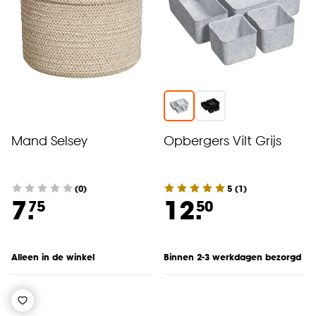
Mand Selsey
Opbergers Vilt Grijs
(0)
5
(
1
)
7.
12.
75
50
Alleen in de winkel
Binnen 2-3 werkdagen bezorgd