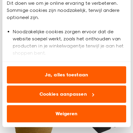
Dit doen we om je online ervaring te verbeteren.
Sommige cookies zijn noodzakelijk, terwijl andere
Opbergmand Vilt Grijs
Mand Moretta
optioneel zijn.
38x18,5x10cm
Noodzakelijke cookies zorgen ervoor dat de
website soepel werkt, zoals het onthouden van
(0)
(0)
-
-
10.
21.
producten in je winkelwagentje terwijl je aan het
shoppen bent.
Analytische cookies (optioneel) helpen ons de
Binnen 2-3 werkdagen bezorgd
Binnen 2-3 werkdagen bezorgd
website te verbeteren voor jou en al onze andere
Ja, alles toestaan
klanten.
Cookies aanpassen
Marketing cookies (optioneel) laten jou
relevante informatie en aanbiedingen zien op
onze website, maar ook buiten de website voor
Weigeren
advertenties en communicatie.
Klik op ‘Ja, alles toestaan’ om gebruik te maken