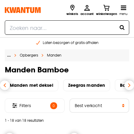
winkels
account
winkelwagen
menu
Laten bezorgen of gratis afhalen
Shop online of in onze 14 winkels
…
Opbergers
Manden
Gratis raam advies en opmeten aan huis
€ 5,- korting op je volgende bestelling
Manden Bamboe
Manden met deksel
Zeegras manden
Bamb
Filters
0
1 - 18 van 18 resultaten