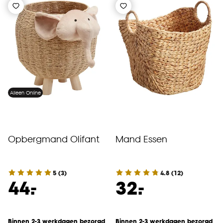
Alleen Online
Opbergmand Olifant
Mand Essen
5
(
3
)
4.8
(
12
)
-
-
44.
32.
Binnen 2-3 werkdagen bezorgd
Binnen 2-3 werkdagen bezorgd