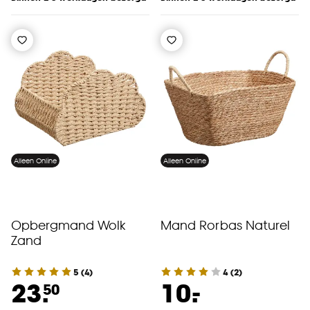
Alleen Online
Alleen Online
Opbergmand Wolk
Mand Rorbas Naturel
Zand
5
(
4
)
4
(
2
)
-
23.
10.
50