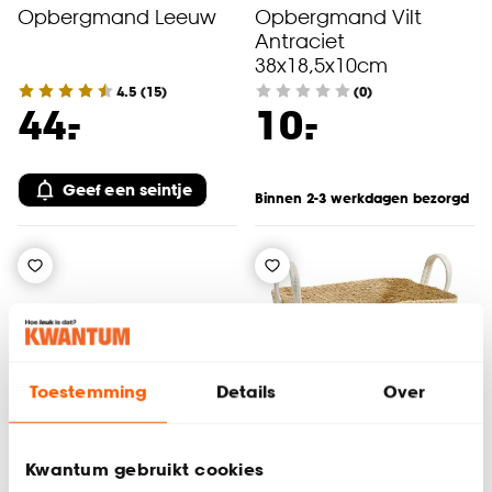
Opbergmand Leeuw
Opbergmand Vilt
Antraciet
38x18,5x10cm
4.5
(
15
)
(0)
-
-
44.
10.
Geef een seintje
Binnen 2-3 werkdagen bezorgd
Toestemming
Details
Over
Alleen Online
Kwantum gebruikt cookies