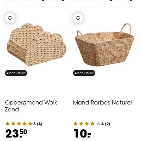
Alleen Online
Alleen Online
Opbergmand Wolk
Mand Rorbas Naturel
Zand
5
(
4
)
4
(
2
)
-
23.
10.
50