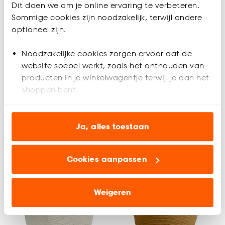
Dit doen we om je online ervaring te verbeteren.
Sommige cookies zijn noodzakelijk, terwijl andere
Opbergmand Vilt
Opbergmand Vilt Grijs
optioneel zijn.
Antraciet
38x18,5x10cm
38x18,5x10cm
Noodzakelijke cookies zorgen ervoor dat de
website soepel werkt, zoals het onthouden van
(0)
(0)
-
-
10.
10.
producten in je winkelwagentje terwijl je aan het
shoppen bent.
Analytische cookies (optioneel) helpen ons de
Binnen 2-3 werkdagen bezorgd
Binnen 2-3 werkdagen bezorgd
website te verbeteren voor jou en al onze andere
Ja, alles toestaan
klanten.
Cookies aanpassen
Marketing cookies (optioneel) laten jou
relevante informatie en aanbiedingen zien op
onze website, maar ook buiten de website voor
Weigeren
advertenties en communicatie.
Klik op ‘Ja, alles toestaan’ om gebruik te maken