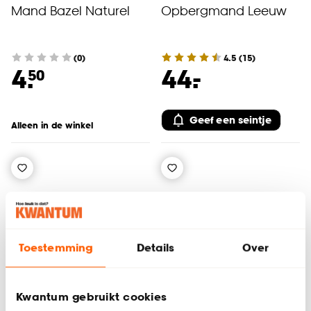
Mand Bazel Naturel
Opbergmand Leeuw
(0)
4.5
(
15
)
-
4.
44.
50
Geef een seintje
Alleen in de winkel
Toestemming
Details
Over
Kwantum gebruikt cookies