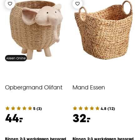
Alleen Online
Opbergmand Olifant
Mand Essen
5
(
3
)
4.8
(
12
)
-
-
44.
32.
Binnen 2-3 werkdagen bezorgd
Binnen 2-3 werkdagen bezorgd