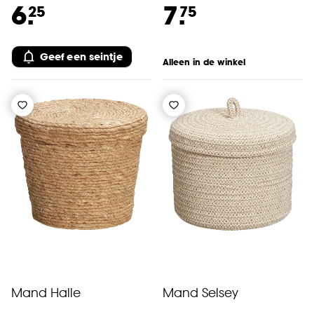
6.
7.
25
75
Geef een seintje
Alleen in de winkel
Mand Halle
Mand Selsey