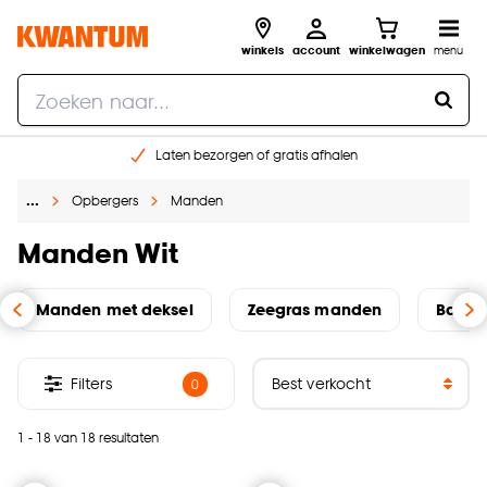
winkels
account
winkelwagen
menu
Laten bezorgen of gratis afhalen
Shop online of in onze 14 winkels
…
Opbergers
Manden
Gratis raam advies en opmeten aan huis
€ 5,- korting op je volgende bestelling
Manden Wit
Manden met deksel
Zeegras manden
Bamb
Filters
0
1 - 18 van 18 resultaten