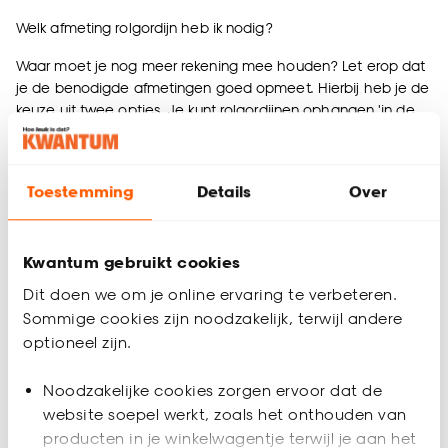
Welk afmeting rolgordijn heb ik nodig?
Waar moet je nog meer rekening mee houden? Let erop dat
je de benodigde afmetingen goed opmeet. Hierbij heb je de
keuze uit twee opties. Je kunt rolgordijnen ophangen 'in de
dag' of 'op de dag'. Dit bepaalt deels welke afmetingen je
nodig hebt.
Toestemming
Details
Over
Bekijk de meetinstructies voor rolgordijnen >
Welke stof voor mijn rolgordijn kiezen?
Kwantum gebruikt cookies
Welke stof je voor je rolgordijnen kiest, is afhankelijk van je de
Dit doen we om je online ervaring te verbeteren.
stijl van je interieur. Waar moet je dan op letten? Begin bij de
Sommige cookies zijn noodzakelijk, terwijl andere
structuur. Een rolgordijn met een fijne structuur past perfect
optioneel zijn.
bij een moderne en strakke stijl. Een grove structuur leent
zich daarentegen uitstekend voor een sfeervol en landelijk
Noodzakelijke cookies zorgen ervoor dat de
interieur. Weet je welke structuur je wilt? Dan kun je door naar
website soepel werkt, zoals het onthouden van
de stofkeuze. De kwaliteit van goede rolgordijnen wordt voor
producten in je winkelwagentje terwijl je aan het
een groot deel bepaald door het materiaal. Er zijn