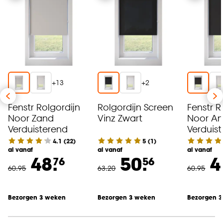
+
13
+
2
Fenstr Rolgordijn
Rolgordijn Screen
Fenstr R
Noor Zand
Vinz Zwart
Noor An
Verduisterend
Verduis
4.1
(
22
)
5
(
1
)
al vanaf
al vanaf
al vanaf
48.
50.
4
76
56
60
.
95
63
.
20
60
.
95
Bezorgen 3 weken
Bezorgen 3 weken
Bezorgen 