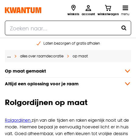
winkels
account
winkelwagen
menu
Laten bezorgen of gratis afhalen
Shop online of in onze 14 winkels
…
alles over raamdecoratie
op maat
Gratis raam advies en opmeten aan huis
€ 5,- korting op je volgende bestelling
Op maat gemaakt
Altijd een oplossing voor je raam
Rolgordijnen op maat
Rolgordijnen
zijn van alle tijden en raken eigenlijk nooit uit de
mode. Hiermee bepaal je eenvoudig hoeveel licht er in huis
valt. Goed afneembaar, van effen kleuren tot vrolijke dessins