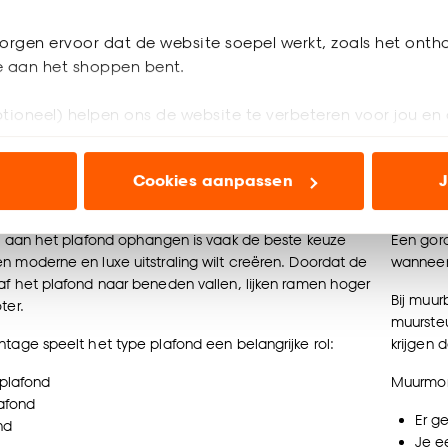
orgen ervoor dat de website soepel werkt, zoals het onth
je aan het shoppen bent.
tioneel) helpen ons de website te verbeteren voor jou en 
ioneel) laten jou relevante informatie en aanbiedingen z
Cookies aanpassen
J
voor advertenties en communicatie.
ail aan het plafond ophangen
Gord
n’ om gebruik te maken van alle cookies, of klik op ‘weiger
il aan het plafond ophangen is vaak de beste keuze
Een gord
accepteren. Je kunt er ook voor kiezen om bepaalde cookie
n moderne en luxe uitstraling wilt creëren. Doordat de
wanneer 
ies aanpassen’ te klikken.
af het plafond naar beneden vallen, lijken ramen hoger
Bij muu
ter.
muursteu
e deze keuze altijd nog kan aanpassen, bekijk hiervoor o
ntage speelt het type plafond een belangrijke rol:
krijgen 
plafond
Muurmon
afond
Er g
nd
Je e