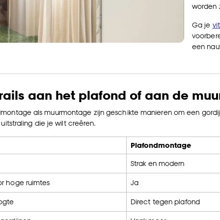
worden 
Ga je
vi
voorbere
een nauw
rails aan het plafond of aan de muu
montage als muurmontage zijn geschikte manieren om een gordijnr
uitstraling die je wilt creëren.
Plafondmontage
Strak en modern
or hoge ruimtes
Ja
ogte
Direct tegen plafond