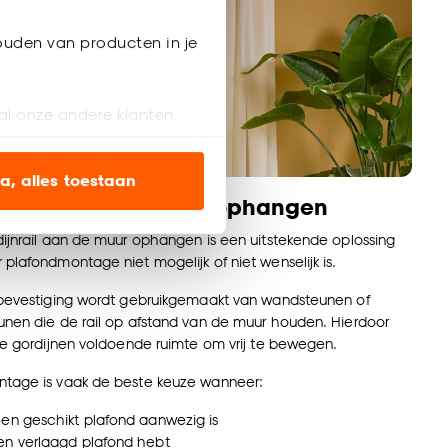
ouden van producten in je
al onze andere klanten.
ien op onze website, maar
a, alles toestaan
ijnrail aan de muur ophangen
en’ om alleen de
ijnrail aan de muur ophangen is een uitstekende oplossing
s wel of niet te
plafondmontage niet mogelijk of niet wenselijk is.
rbevestiging wordt gebruikgemaakt van wandsteunen of
nen die de rail op afstand van de muur houden. Hierdoor
nze
cookieverklaring
.
de gordijnen voldoende ruimte om vrij te bewegen.
tage is vaak de beste keuze wanneer:
een geschikt plafond aanwezig is
en verlaagd plafond hebt