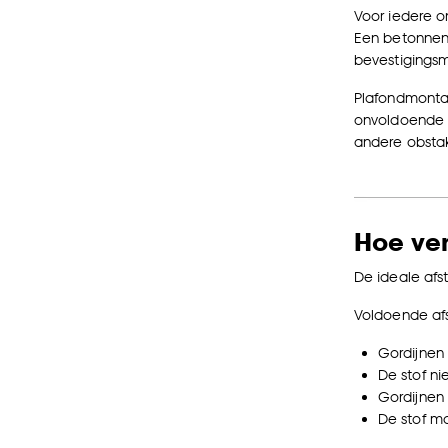
Voor iedere o
Een betonnen
bevestigingsm
Plafondmonta
onvoldoende d
andere obsta
Hoe ver
De ideale afs
Voldoende afs
Gordijnen
De stof n
Gordijnen
De stof m