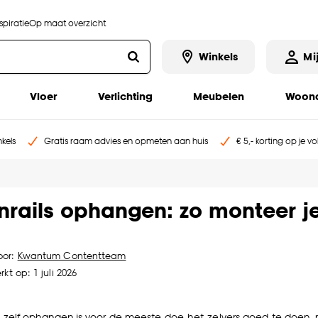
piratie
Op maat overzicht
Winkels
Mi
Vloer
Verlichting
Meubelen
Woona
kels
Gratis raam advies en opmeten aan huis
€ 5,- korting op je v
nrails ophangen: zo monteer je 
oor:
Kwantum Contentteam
kt op: 1 juli 2026
l
zelf ophangen is voor de meeste doe-het-zelvers goed te doen, mit