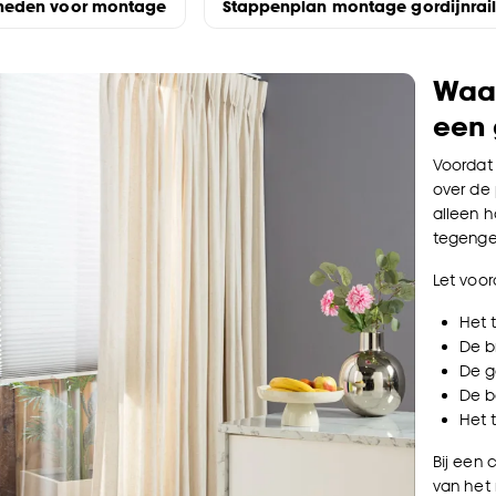
heden voor montage
Stappenplan montage gordijnrail
Waar
een 
Voordat 
over de 
alleen h
tegenge
Let voo
Het 
De b
De g
De b
Het 
Bij een 
van het 