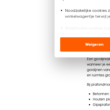
Noodzakelijke cookies z
winkelwagentje terwijl 
Analytische cookies (op
Marketing cookies (opt
Weigeren
ook buiten de website 
Gordijnr
Klik op ‘Ja, alles toestaa
Een gordijnra
noodzakelijke cookies te 
wanneer je ee
accepteren door op ‘Cook
gordijnen van
en ruimtes gro
Goed om te weten is dat j
Bij plafondmo
Betonnen 
Houten pl
Gipsplafo