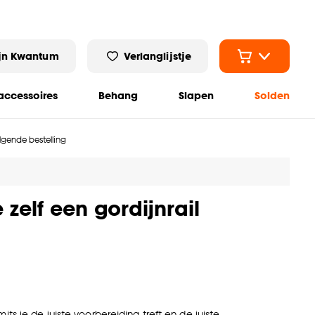
jn Kwantum
Verlanglijstje
ccessoires
Behang
Slapen
Solden
olgende bestelling
zelf een gordijnrail
s je de juiste voorbereiding treft en de juiste