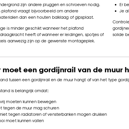
ndergrond zijn andere pluggen en schroeven nodig.
Er b
 plafond vraagt bijvoorbeeld om andere
Je a
aterialen dan een houten balklaag of gipsplaat.
Controle
ge is minder geschikt wanneer het plafond
gordijne
raagkracht heeft of wanneer er leidingen, spotjes of
solide b
kels aanwezig zijn op de gewenste montageplek.
 moet een gordijnrail van de muur
tand tussen een gordijnrail en de muur hangt af van het type gordi
tand is belangrijk omdat:
 vrij moeten kunnen bewegen
iet tegen de muur mag schuren
 niet tegen radiatoren of vensterbanken mogen drukken
ooi moet kunnen vallen