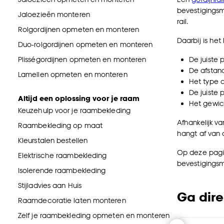
bevestigingsm
Jaloezieën monteren
rail.
Rolgordijnen opmeten en monteren
Daarbij is he
Duo-rolgordijnen opmeten en monteren
Plisségordijnen opmeten en monteren
De juiste p
De afstand
Lamellen opmeten en monteren
Het type 
De juiste
Altijd een oplossing voor je raam
Het gewic
Keuzehulp voor je raambekleding
Afhankelijk v
Raambekleding op maat
hangt af van 
Kleurstalen bestellen
Op deze pagin
Elektrische raambekleding
bevestigingsm
Isolerende raambekleding
Stijladvies aan Huis
Ga dire
Raamdecoratie laten monteren
Zelf je raambekleding opmeten en monteren