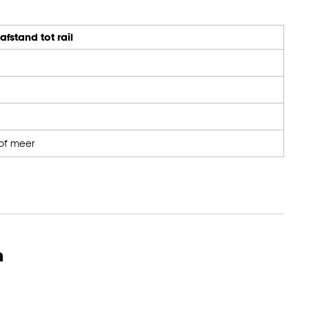
fstand tot rail
of meer
n