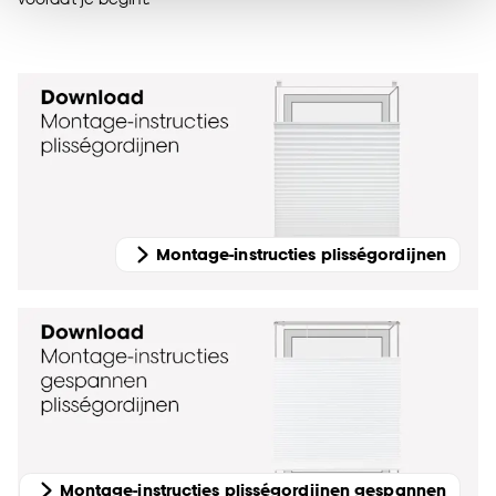
noodzakelijke cookies te accepteren. Je kunt er ook
voor kiezen om bepaalde cookies wel of niet te
accepteren door op ‘Cookies aanpassen’ te
klikken.
Goed om te weten is dat je deze keuze altijd nog
kan aanpassen, bekijk hiervoor onze
cookieverklaring
.
Montage-instructies plisségordijnen
Montage-instructies plisségordijnen gespannen