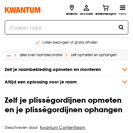
winkels
account
winkelwagen
menu
Laten bezorgen of gratis afhalen
Shop online of in onze 14 winkels
…
alles over raamdecoratie
zelf opmeten en ophangen
Gratis raam advies en opmeten aan huis
€ 5,- korting op je volgende bestelling
Zelf je raambekleding opmeten en monteren
Altijd een oplossing voor je raam
Zelf je plisségordijnen opmeten
en je plisségordijnen ophangen
Geschreven door:
Kwantum Contentteam