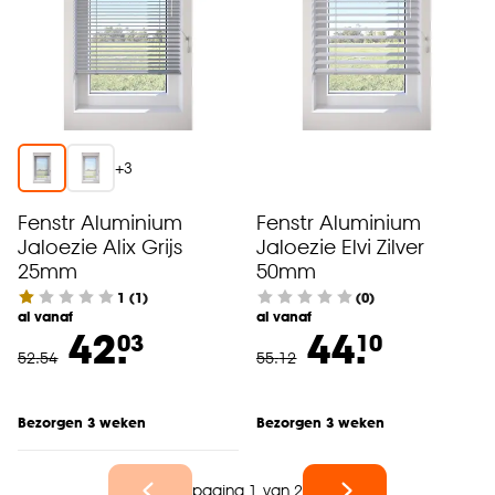
+
3
Fenstr Aluminium
Fenstr Aluminium
Jaloezie Alix Grijs
Jaloezie Elvi Zilver
25mm
50mm
1
(
1
)
(0)
al vanaf
al vanaf
42.
44.
03
10
52
.
54
55
.
12
Bezorgen 3 weken
Bezorgen 3 weken
pagina 1 van 2