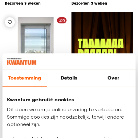
Bezorgen 3 weken
Bezorgen 3 weken
-20%
Toestemming
Details
Over
+
3
Kwantum gebruikt cookies
Fenstr Aluminium
Dit doen we om je online ervaring te verbeteren.
Jaloezie Alix Zeegroen
Sommige cookies zijn noodzakelijk, terwijl andere
25mm
optioneel zijn.
4.9
(
11
)
al vanaf
03