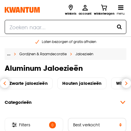
winkels
account
winkelwagen
menu
Laten bezorgen of gratis afhalen
Shop online of in onze 14 winkels
…
Gordijnen & Raamdecoratie
Jaloezieën
Gratis raam advies en opmeten aan huis
€ 5,- korting op je volgende bestelling
Aluminum Jaloezieën
Zwarte jaloezieën
Houten jaloezieën
Witte 
Categorieën
Filters
0