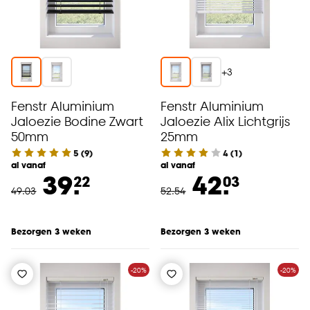
+
3
Fenstr Aluminium
Fenstr Aluminium
Jaloezie Bodine Zwart
Jaloezie Alix Lichtgrijs
50mm
25mm
5
(
9
)
4
(
1
)
al vanaf
al vanaf
39.
42.
22
03
49
.
03
52
.
54
Bezorgen 3 weken
Bezorgen 3 weken
-20%
-20%