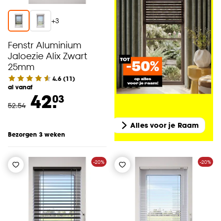
+
3
Fenstr Aluminium
Jaloezie Alix Zwart
25mm
4.6
(
11
)
al vanaf
42.
03
52
.
54
Alles voor je Raam
Bezorgen 3 weken
-20%
-20%