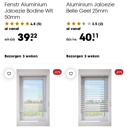
Fenstr Aluminium
Aluminium Jaloezie
Jaloezie Bodine Wit
Belle Geel 25mm
50mm
4.8
(
5
)
3.5
(
2
)
al vanaf
al vanaf
39.
40.
22
11
49
.
03
50
.
14
Bezorgen 3 weken
Bezorgen 3 weken
-20%
-20%