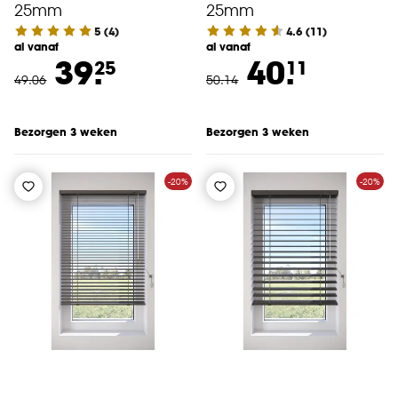
25mm
25mm
5
(
4
)
4.6
(
11
)
al vanaf
al vanaf
39.
40.
25
11
49
.
06
50
.
14
Bezorgen 3 weken
Bezorgen 3 weken
-20%
-20%