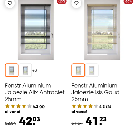
-20%
-20%
+
3
Fenstr Aluminium
Fenstr Aluminium
Jaloezie Alix Antraciet
Jaloezie Isis Goud
25mm
25mm
4.2
(
6
)
4.3
(
4
)
al vanaf
al vanaf
42.
41.
03
23
52
.
54
51
.
54