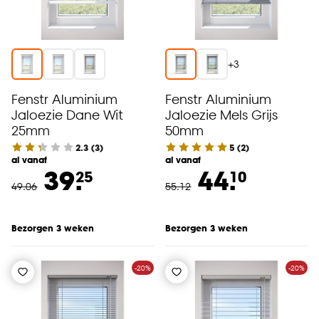
+
3
Fenstr Aluminium
Fenstr Aluminium
Jaloezie Dane Wit
Jaloezie Mels Grijs
25mm
50mm
2.3
(
3
)
5
(
2
)
al vanaf
al vanaf
39.
44.
25
10
49
.
06
55
.
12
Bezorgen 3 weken
Bezorgen 3 weken
-20%
-20%