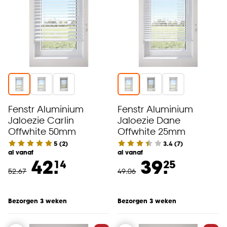
Fenstr Aluminium
Fenstr Aluminium
Jaloezie Carlin
Jaloezie Dane
Offwhite 50mm
Offwhite 25mm
5
(
2
)
3.4
(
7
)
al vanaf
al vanaf
42.
39.
14
25
52
.
67
49
.
06
Bezorgen 3 weken
Bezorgen 3 weken