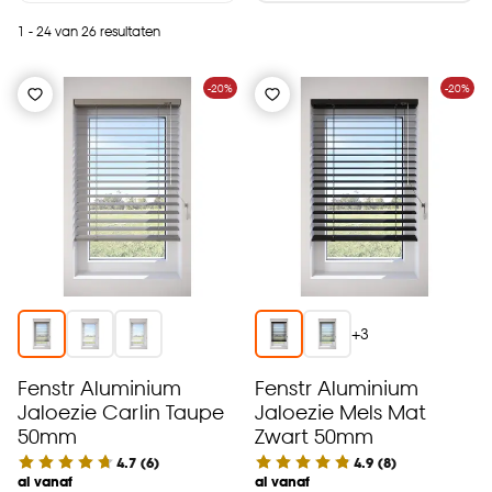
1 - 24 van 26 resultaten
-20%
-20%
+
3
Fenstr Aluminium
Fenstr Aluminium
Jaloezie Carlin Taupe
Jaloezie Mels Mat
50mm
Zwart 50mm
4.7
(
6
)
4.9
(
8
)
al vanaf
al vanaf