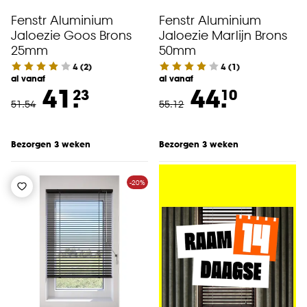
Fenstr Aluminium
Fenstr Aluminium
Jaloezie Goos Brons
Jaloezie Marlijn Brons
25mm
50mm
4
(
2
)
4
(
1
)
al vanaf
al vanaf
41.
44.
23
10
51
.
54
55
.
12
Bezorgen 3 weken
Bezorgen 3 weken
-20%