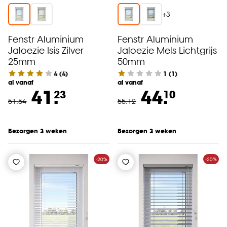
+
3
Fenstr Aluminium
Fenstr Aluminium
Jaloezie Isis Zilver
Jaloezie Mels Lichtgrijs
25mm
50mm
4
(
4
)
1
(
1
)
al vanaf
al vanaf
41.
44.
23
10
51
.
54
55
.
12
Bezorgen 3 weken
Bezorgen 3 weken
-20%
-20%