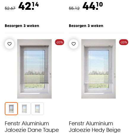
42.
44.
14
10
52
.
67
55
.
12
Bezorgen 3 weken
Bezorgen 3 weken
-20%
-20%
Fenstr Aluminium
Fenstr Aluminium
Jaloezie Dane Taupe
Jaloezie Hedy Beige