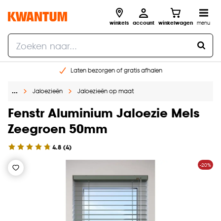
winkels
account
winkelwagen
menu
Laten bezorgen of gratis afhalen
Shop online of in onze 14 winkels
…
Jaloezieën
Jaloezieën op maat
Gratis raam advies en opmeten aan huis
€ 5,- korting op je volgende bestelling
Fenstr Aluminium Jaloezie Mels
Zeegroen 50mm
4.8
(
4
)
-20%