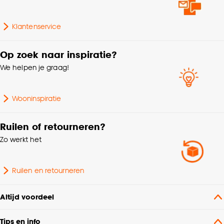
Geschikt voor vochtige
Klantenservice
Kenmerken
ruimtes, Met ladderband,
Raamdecoratie
Met ladderkoord, Met
zijgeleiding
Op zoek naar inspiratie?
We helpen je graag!
Interieurstijl
Industrieel
Wooninspiratie
Hoogte
380 CM
Ruilen of retourneren?
Afnemen met vochtige
Zo werkt het
Wasvoorschriften
doek
Ruilen en retourneren
Samenstelling
Aluminium 100%
Altijd voordeel
Collectie
FENSTR
Tips en info