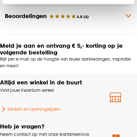
Klik op ‘Ja, alles toestaan’ om gebruik te maken
Materiaal
Aluminium
Beoordelingen
van alle cookies, of klik op ‘weigeren’ om alleen de
4.8
(
4
)
noodzakelijke cookies te accepteren. Je kunt er ook
voor kiezen om bepaalde cookies wel of niet te
Productafmetingen (cm)
380x330 (hxb)
accepteren door op ‘Cookies aanpassen’ te
Meld je aan en ontvang € 5,- korting op je
klikken.
Breedte
330 CM
volgende bestelling
Blijf per e-mail op de hoogte van leuke aanbiedingen, inspiratie
Goed om te weten is dat je deze keuze altijd nog
Lamelbreedte
5 CM
en meer!
kan aanpassen, bekijk hiervoor onze
cookieverklaring
.
Altijd een winkel in de buurt
Garantietermijn
24 maanden
Vind jouw Kwantum winkel
Bediening
Handmatig, Elektrisch
Winkels en openingstijden
Afwerking
Mat
Heb je vragen?
Montage materiaal
Inclusief
Neem contact op met onze klantenservice