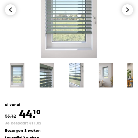
al vanaf
44.
10
55
.
12
Je bespaart €11.02
Bezorgen 3 weken
Levertijd 3 weken