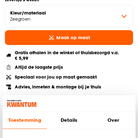
Kleur/materiaal
Zeegroen
Maak op maat
Gratis afhalen in de winkel of thuisbezorgd v.a.
€ 5,99
Altijd de laagste prijs
Speciaal voor jou op maat gemaakt
Advies, inmeten & montage bij je thuis
Deel jouw product & volg ons op social
Toestemming
Details
Over
Hulp nodig? Wij regelen het voor je!