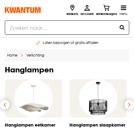
winkels
account
winkelwagen
menu
Laten bezorgen of gratis afhalen
Shop online of in onze 14 winkels
Home
Verlichting
Gratis raam advies en opmeten aan huis
€ 5,- korting op je volgende bestelling
Hanglampen
Hanglampen eetkamer
Hanglampen slaapkamer