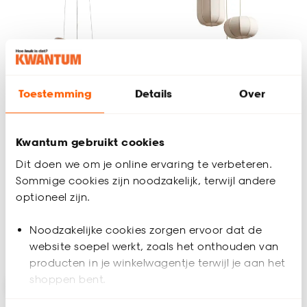
Alleen Online
Toestemming
Details
Over
Hanglamp Hydri
Hanglamp Zaniah
Kwantum gebruikt cookies
Dit doen we om je online ervaring te verbeteren.
(0)
5
(
3
)
Sommige cookies zijn noodzakelijk, terwijl andere
87.
147.
50
50
optioneel zijn.
Noodzakelijke cookies zorgen ervoor dat de
Binnen 2-3 werkdagen bezorgd
Binnen 2-3 werkdagen bezorgd
website soepel werkt, zoals het onthouden van
producten in je winkelwagentje terwijl je aan het
shoppen bent.