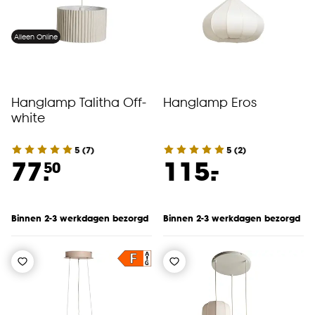
Alleen Online
Hanglamp Talitha Off-
Hanglamp Eros
white
5
(
7
)
5
(
2
)
-
77.
115.
50
Binnen 2-3 werkdagen bezorgd
Binnen 2-3 werkdagen bezorgd