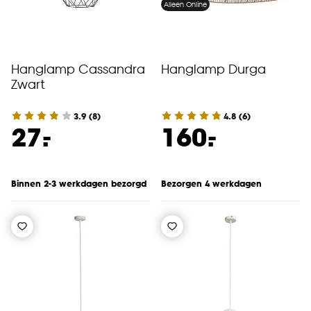
Alleen Online
Hanglamp Cassandra
Hanglamp Durga
Zwart
3.9
(
8
)
4.8
(
6
)
-
-
27.
160.
Binnen 2-3 werkdagen bezorgd
Bezorgen 4 werkdagen