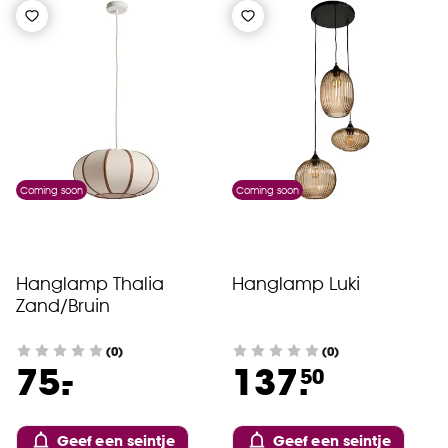
Coming soon
Coming soon
Hanglamp Thalia
Hanglamp Luki
Zand/Bruin
(0)
(0)
-
75.
137.
50
Geef een seintje
Geef een seintje