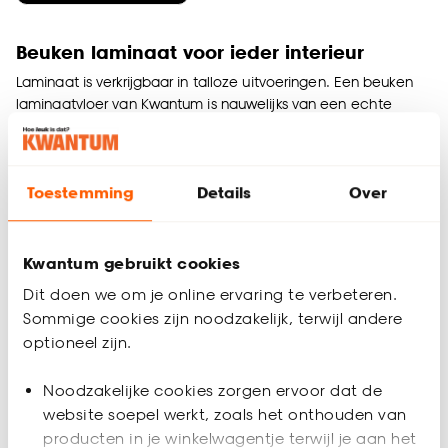
Beuken laminaat voor ieder interieur
Laminaat is verkrijgbaar in talloze uitvoeringen. Een beuken
laminaatvloer van Kwantum is nauwelijks van een echte
beuken parketvloer te onderscheiden. Dit type laminaat vloer
is toepasbaar in ieder interieur. Van een klassiek interieur tot
aan een industriële inrichting. Door de warme beuken
Toestemming
Details
Over
uitstraling zorgt deze laminaatsoort ervoor dat iedere ruimte
in huis direct meer sfeer krijgt. Natuurlijk kun je kiezen voor
diverse kleuren en structuren. Wat je smaak ook is: bij
Kwantum vind je diverse vloeren voor ieder zijn/haar stijl.
Kwantum gebruikt cookies
Dé mooiste beuken laminaat vloeren van
Dit doen we om je online ervaring te verbeteren.
de hoogste kwaliteit
Sommige cookies zijn noodzakelijk, terwijl andere
optioneel zijn.
Met een beuken laminaatvloer van kwantum ben je
gegarandeerd van hoge kwaliteit en een vloer die jarenlang
Noodzakelijke cookies zorgen ervoor dat de
mee zal gaan. Onze beuken laminaat vloeren zijn voorzien
van een krasbestendige toplaag en zijn hiermee geschikt
website soepel werkt, zoals het onthouden van
voor zeer intensief woongebruik. Vaak kinderen, huisdieren
producten in je winkelwagentje terwijl je aan het