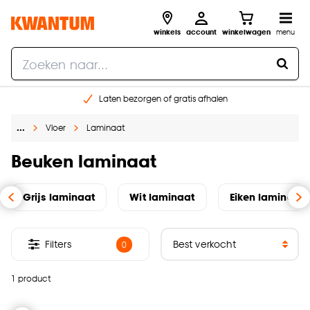
winkels
account
winkelwagen
menu
Laten bezorgen of gratis afhalen
Shop online of in onze 14 winkels
…
Vloer
Laminaat
Gratis raam advies en opmeten aan huis
€ 5,- korting op je volgende bestelling
Beuken laminaat
Grijs laminaat
Wit laminaat
Eiken laminaat
Filters
0
1 product