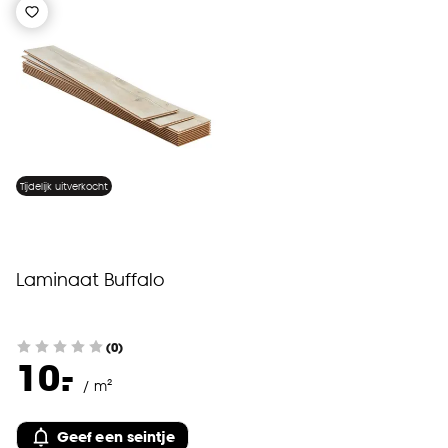
Tijdelijk uitverkocht
Laminaat Buffalo
(0)
-
10.
/ m²
Geef een seintje