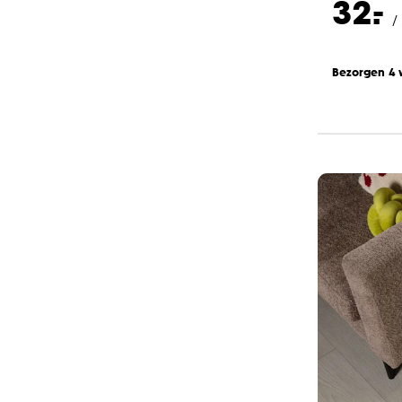
-
32.
/
Bezorgen 4