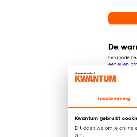
De warm
Een moderne, s
een
eiken lam
een
naturel h
tegelijkertijd
Ook mooi is o
Toestemming
Meer inspirat
Kwantum gebruikt cooki
Eiken lam
Dit doen we om je online e
zijn.