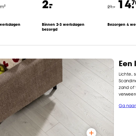
-
2.
14.
7
 m²
21
.
-
 werkdagen
Binnen 2-3 werkdagen
Bezorgen 4 w
bezorgd
Een 
Lichte, 
Scandina
zand of 
verweerd
Ga naar 