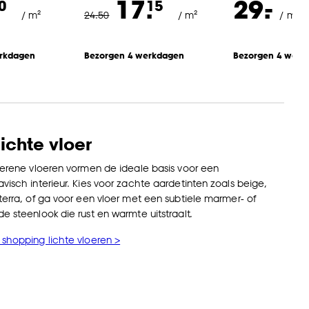
-
17.
29.
0
15
/ m²
24
.
50
/ m²
/ m²
erkdagen
Bezorgen 4 werkdagen
Bezorgen 4 werk
lichte vloer
serene vloeren vormen de ideale basis voor een
visch interieur. Kies voor zachte aardetinten zoals beige,
terra, of ga voor een vloer met een subtiele marmer- of
e steenlook die rust en warmte uitstraalt.
shopping lichte vloeren >