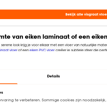
Bekijk alle visgraat vloe
te van eiken laminaat of een eiken
erene look krijg je voor elkaar met een vloer van natuurlijke materi
inaat vloer
of een
eiken PVC vloer
creëer je subtiele sfeer die per
outen kleur
of
vergrijsd eiken
. Het natuurlijke uiterlijk van eikenho
 rust en harmonie brengt die perfect passen bij de minimalistische en
m ruimtelijkheid in huis te creëren met
extra brede planken
.
Details
ie?
Lees woondossier houten vloeren >
es
inaat vloer
Eiken
rvaring te verbeteren. Sommige cookies zijn noodzakelijk, 