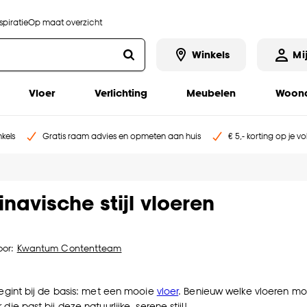
piratie
Op maat overzicht
Winkels
Mi
Vloer
Verlichting
Meubelen
Woona
kels
Gratis raam advies en opmeten aan huis
€ 5,- korting op je v
navische stijl vloeren
oor:
Kwantum Contentteam
 begint bij de basis: met een mooie
vloer
. Benieuw welke vloeren moo
die past bij deze natuurlijke, serene stijl!