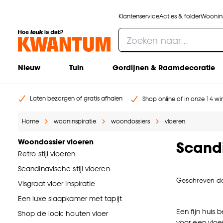
Klantenservice
Acties & folder
Woonins
Nieuw
Tuin
Gordijnen & Raamdecoratie
Laten bezorgen of gratis afhalen
Shop online of in onze 14 win
Home
wooninspiratie
woondossiers
vloeren
Woondossier vloeren
Scandi
Retro stijl vloeren
Scandinavische stijl vloeren
Geschreven d
Visgraat vloer inspiratie
Een luxe slaapkamer met tapijt
Een fijn huis
Shop de look: houten vloer
voor een vloer 