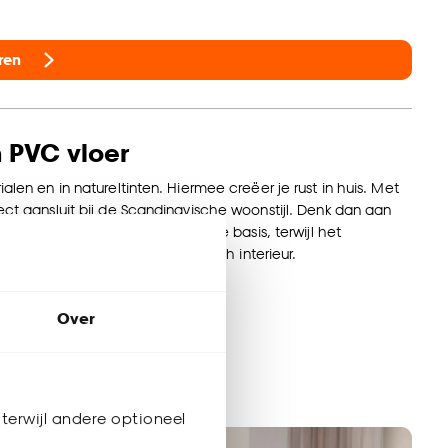
ren
 PVC vloer
alen en in natureltinten. Hiermee creëer je rust in huis. Met
fect aansluit bij de Scandinavische woonstijl. Denk dan aan
ut vormt een warme en uitnodigende basis, terwijl het
 lichte stijl van een Scandinavisch interieur.
Over
 PVC vloer
terwijl andere optioneel