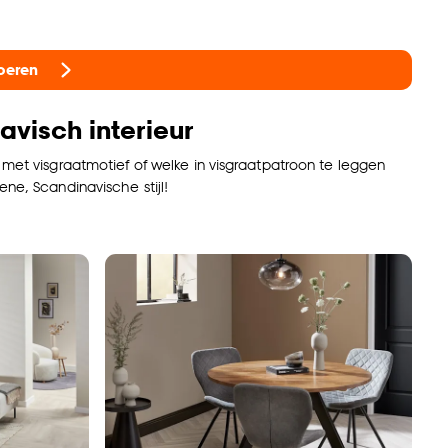
oeren
visch interieur
 met visgraatmotief of welke in visgraatpatroon te leggen
ene, Scandinavische stijl!