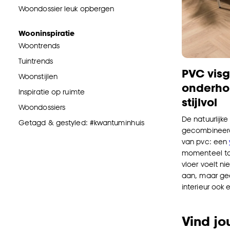
Woondossier leuk opbergen
Wooninspiratie
Woontrends
Tuintrends
PVC visg
Woonstijlen
onderhou
Inspiratie op ruimte
stijlvol
Woondossiers
De natuurlijk
Getagd & gestyled: #kwantuminhuis
gecombineerd
van pvc: een
momenteel tot
vloer voelt n
aan, maar ge
interieur ook e
Vind jo