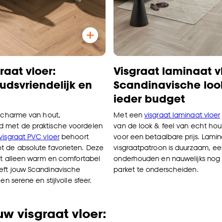
raat vloer:
Visgraat laminaat v
dsvriendelijk en
Scandinavische loo
ieder budget
e charme van hout,
Met een
visgraat laminaat vloer
 met de praktische voordelen
van de look & feel van echt ho
visgraat PVC vloer
behoort
voor een betaalbare prijs. Lamin
 de absolute favorieten. Deze
visgraatpatroon is duurzaam, e
iet alleen warm en comfortabel
onderhouden en nauwelijks nog
eft jouw Scandinavische
parket te onderscheiden.
en serene en stijlvolle sfeer.
uw visgraat vloer: