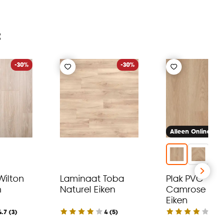
:
-30%
-30%
Alleen Online
Wilton
Laminaat Toba
Plak PVC
n
Naturel Eiken
Camrose Be
Eiken
4.7
(
3
)
4
(
5
)
4
(