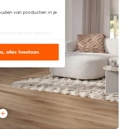
ouden van producten in je
al onze andere klanten.
ien op onze website, maar
a, alles toestaan
en’ om alleen de
s wel of niet te
nze
cookieverklaring
.