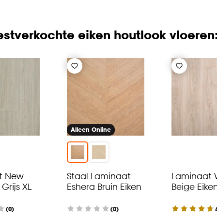
stverkochte eiken houtlook vloeren
Alleen Online
t New
Staal Laminaat
Laminaat 
Grijs XL
Eshera Bruin Eiken
Beige Eike
(0)
(0)