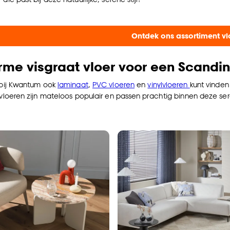
Ontdek ons assortiment vl
me visgraat vloer voor een Scandina
e bij Kwantum ook
laminaat
,
PVC vloeren
en
vinylvloeren
kunt vinden
 vloeren zijn mateloos populair en passen prachtig binnen deze ser