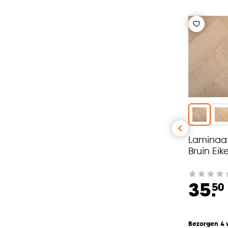
Laminaa
Bruin Eik
35.
50
Bezorgen 4