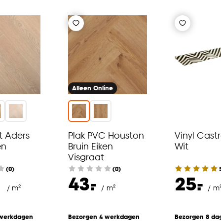
Alleen Online
t Aders
Plak PVC Houston
Vinyl Cast
en
Bruin Eiken
Wit
Visgraat
(0)
(0)
-
-
43.
25.
/ m²
/ m²
/ m
 werkdagen
Bezorgen 4 werkdagen
Bezorgen 8 da