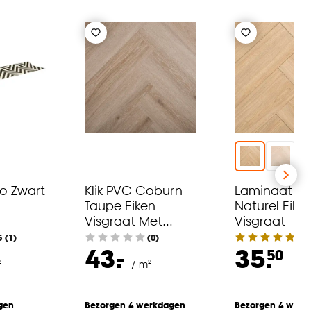
ro Zwart
Klik PVC Coburn
Laminaat Ad
Taupe Eiken
Naturel Eike
Visgraat Met
Visgraat
Geïntegreerde
5
(
1
)
(0)
5
(
-
43.
35.
Ondervloer
50
²
/ m²
/ 
gen
Bezorgen 4 werkdagen
Bezorgen 4 werk