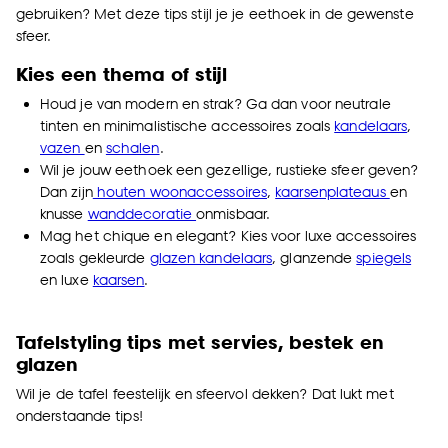
gebruiken? Met deze tips stijl je je eethoek in de gewenste
sfeer.
Kies een thema of stijl
Houd je van modern en strak? Ga dan voor neutrale
tinten en minimalistische accessoires zoals
kandelaars
,
vazen
en
schalen
.
Wil je jouw eethoek een gezellige, rustieke sfeer geven?
Dan zijn
houten woonaccessoires
,
kaarsenplateaus
en
knusse
wanddecoratie
onmisbaar.
Mag het chique en elegant? Kies voor luxe accessoires
zoals gekleurde
glazen kandelaars
, glanzende
spiegels
en luxe
kaarsen
.
Tafelstyling tips met servies, bestek en
glazen
Wil je de tafel feestelijk en sfeervol dekken? Dat lukt met
onderstaande tips!