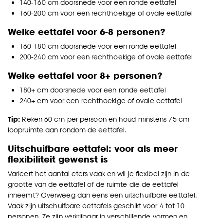
140-160 cm doorsnede voor een ronde eettafel
160-200 cm voor een rechthoekige of ovale eettafel
Goed om te weten is dat je deze keuze altijd nog
kan aanpassen, bekijk hiervoor onze
Welke e
ettafel voor 6-8 personen?
cookieverklaring
.
160-180 cm doorsnede voor een ronde eettafel
200-240 cm voor een rechthoekige of ovale eettafel
Welke e
ettafel voor 8+ personen?
180+ cm doorsnede voor een ronde eettafel
240+ cm voor een rechthoekige of ovale eettafel
Tip:
Reken 60 cm per persoon en houd minstens 75 cm
loopruimte aan rondom de eettafel.
Uitschuifbare eettafel: voor als meer
flexibiliteit gewenst is
Varieert het aantal eters vaak en wil je flexibel zijn in de
grootte van de eettafel of de ruimte die de eettafel
inneemt? Overweeg dan eens een uitschuifbare eettafel.
Vaak zijn uitschuifbare eettafels geschikt voor 4 tot 10
personen. Ze zijn verkrijbaar in verschillende vormen en