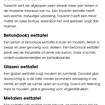
Travertin wint de afgelopen jaren steeds meer aan terrein in
de moderne interieurs van nu. Een travertin eettafel heeft
een warme, natuurlijke uitstraling. Travertin heeft een meer
matte en ruwe textuur, waardoor het wat speelser oogt dan
marmer.
Beton(look) eettafel
Een beton of betonlook eettafel is stoer en modern. Beton is
zwaar en zeer gevoelig voor vlekken. Een betonlook eettafel
biedt wel de industriële charme van beton, maar is lichter,
onderhoudsvriendelijker en betaalbaarder.
Glazen eettafel
Een glazen eettafel oogt modern en ruimtelijk. Doordat glas
doorzichtig is, is de tafel minder prominent aanwezig in de
ruimte en blijft de ruimte open en luchtig. Goed om rekening
mee te houden: glas is gevoelig voor vingerafdrukken.
Metalen eettafel
Een eettafel van metaal oogt robuust, en komt mooi tot z'n