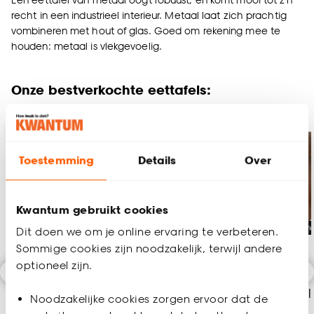
recht in een industrieel interieur. Metaal laat zich prachtig
vombineren met hout of glas. Goed om rekening mee te
houden: metaal is vlekgevoelig.
Onze bestverkochte eettafels:
-15%
Toestemming
Details
Over
Kwantum gebruikt cookies
Alleen Online
Tijdelijk uitver
Dit doen we om je online ervaring te verbeteren.
Sommige cookies zijn noodzakelijk, terwijl andere
optioneel zijn.
Eettafel Ferrara
Eettafel Ferrara
Eettafel
Noodzakelijke cookies zorgen ervoor dat de
Walnootlook
Naturel
Bruin