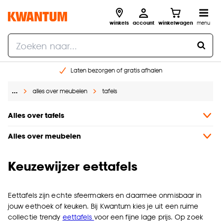
winkels
account
winkelwagen
menu
Laten bezorgen of gratis afhalen
Shop online of in onze 14 winkels
…
alles over meubelen
tafels
Gratis raam advies en opmeten aan huis
€ 5,- korting op je volgende bestelling
Alles over tafels
Alles over meubelen
Keuzewijzer eettafels
Eettafels zijn echte sfeermakers en daarmee onmisbaar in
jouw eethoek of keuken. Bij Kwantum kies je uit een ruime
collectie trendy
eettafels
voor een fijne lage prijs. Op zoek