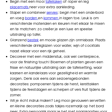
Begin met een mooi
tafellaken
of -loper en leg
placemats
neer voor extra aankleding.
Stapel en combineer
servies
: begin met een onderbord
en voeg
borden
en
kommen
in lagen toe. Leuk is om
verschillende materialen en kleuren met elkaar te mixen
en te matchen: zo creëer je een luxe en speelse
uitstraling op tafel.
Glanzend
bestek
en mooie glazen zijn onmisbaar. Plaats
verschillende
drinkglazen
voor water, wijn of cocktails
naast elkaar voor een rijk geheel.
Decoreer met een middenstuk, ook wel centerpiece,
voor de finishing touch!
Bloemen
of planten geven een
frisse en natuurlijke uitstraling aan de tafelsetting, waar
kaarsen en kandelaars voor gezelligheid en warmte
zorgen. Denk ook eens aan seizoensgebonden
decoraties: pompoenen tijdens de herst, kersttakken
tijdens de feestdagen en schelpen of vers fruit tijdens de
zomer.
Wil je écht indruk maken? Leg mooi gevouwen servetten
en kleine decoraties zoals takjes rozemarijk op het bord
neer. Extra persoonlijk maar je het met naamkaartjes voor