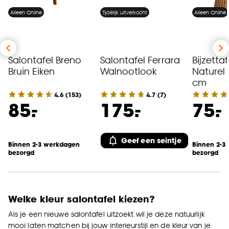
Alleen Online
Tijdelijk uitverkocht
Alleen Online
Salontafel Breno
Salontafel Ferrara
Bijzetta
Bruin Eiken
Walnootlook
Naturel 
cm
4.6
(
153
)
4.7
(
7
)
-
-
-
85.
175.
75.
Geef een seintje
Binnen 2-3 werkdagen
Binnen 2-3
bezorgd
bezorgd
Welke kleur salontafel kiezen?
Als je een nieuwe salontafel uitzoekt wil je deze natuurlijk
mooi laten matchen bij jouw interieurstijl en de kleur van je