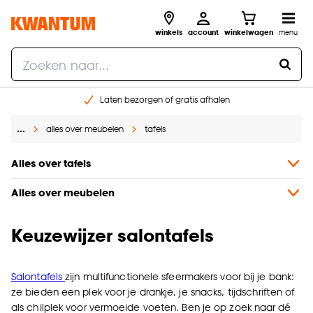
winkels
account
winkelwagen
menu
Laten bezorgen of gratis afhalen
Shop online of in onze 14 winkels
…
alles over meubelen
tafels
Gratis raam advies en opmeten aan huis
€ 5,- korting op je volgende bestelling
Alles over tafels
Alles over meubelen
Keuzewijzer salontafels
Salontafels
zijn multifunctionele sfeermakers voor bij je bank:
ze bieden een plek voor je drankje, je snacks, tijdschriften of
als chilplek voor vermoeide voeten. Ben je op zoek naar dé