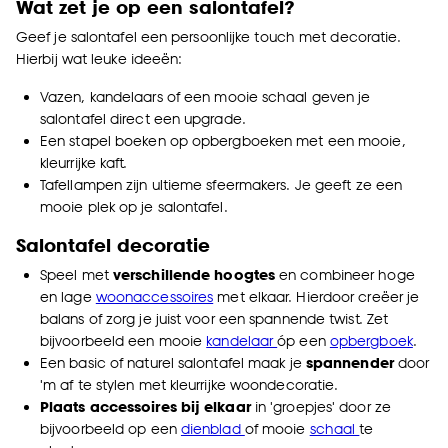
Wat zet je op een salontafel?
Geef je salontafel een persoonlijke touch met decoratie.
Hierbij wat leuke ideeën:
V
azen, kandelaars of een mooie schaal geven je
salontafel direct een upgrade.
Een stapel boeken op opbergboeken met een mooie,
kleurrijke kaft.
Tafellampen zijn ultieme sfeermakers. Je geeft ze een
mooie plek op je salontafel.
Salontafel decoratie
Speel met
verschillende hoogtes
en combineer hoge
en lage
woonaccessoires
met elkaar. Hierdoor creëer je
balans of zorg je juist voor een spannende twist. Zet
bijvoorbeeld een mooie
kandelaar
óp een
opbergboek
.
Een basic of naturel salontafel maak je
spannender
door
'm af te stylen met kleurrijke woondecoratie.
Plaats accessoires bij elkaar
in 'groepjes'
door ze
bijvoorbeeld op een
dienblad
of mooie
schaal
te