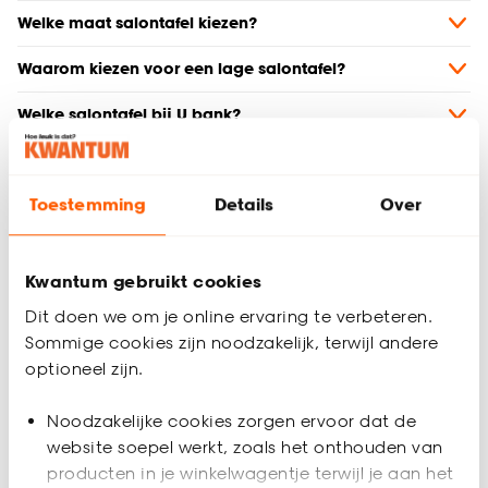
Welke maat salontafel kiezen?
Waarom kiezen voor een lage salontafel?
Welke salontafel bij U bank?
Welke salontafel kiezen voor een kleine ruimte?
Toestemming
Details
Over
Welke salontafel bij een zwarte bank?
Kun je een salontafel als eettafel gebruiken?
Kwantum gebruikt cookies
Kun je een salontafel als tv meubel gebruiken?
Dit doen we om je online ervaring te verbeteren.
Sommige cookies zijn noodzakelijk, terwijl andere
Welke salontafel voor buiten kiezen?
optioneel zijn.
Ronde of ovale salontafel kiezen?
Noodzakelijke cookies zorgen ervoor dat de
website soepel werkt, zoals het onthouden van
producten in je winkelwagentje terwijl je aan het