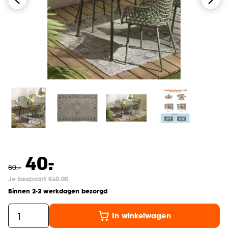
-
40.
80
.
-
Je bespaart €40.00
Binnen 2-3 werkdagen bezorgd
In winkelwagen