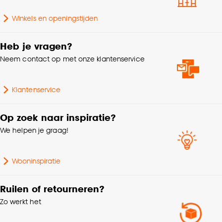
Breedte
160 CM
Goed om te weten is dat je deze keuze altijd nog
Winkels en openingstijden
Hoogte
1 CM
kan aanpassen, bekijk hiervoor onze
cookieverklaring
.
Heb je vragen?
Garantietermijn
24 maanden
Neem contact op met onze klantenservice
Geschikt voor binnen
Binnen en buiten
Klantenservice
buiten
Op zoek naar inspiratie?
Vorm
Rechthoekig
We helpen je graag!
Dessin
Vintage
Wooninspiratie
Lengte
230 CM
Ruilen of retourneren?
Zo werkt het
Gewicht
3.4 Kg