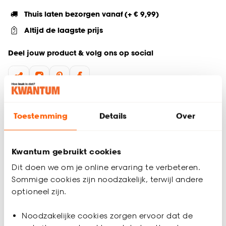
Thuis laten bezorgen vanaf (+ € 9,99)
Altijd de laagste prijs
Deel jouw product & volg ons op social
Productomschrijving
Toestemming
Details
Over
Buitenkleed Truro geeft veel sfeer en charme aan je tuin,
balkon of terras. Doordat buitenkleed Truro gemaakt is van
100% polyester is hij weerbestendig en makkelijk schoon te
Kwantum gebruikt cookies
maken, ideaal dus voor buiten. Truro heeft een afmeting van
160x230 cm waardoor hij groot genoeg is om een gezellige
Dit doen we om je online ervaring te verbeteren.
loungehoek te creëren.
Sommige cookies zijn noodzakelijk, terwijl andere
optioneel zijn.
Belangrijkste kenmerken:
Productspecificaties
Rechthoekig, naturel buitenkleed
Noodzakelijke cookies zorgen ervoor dat de
160x230 cm