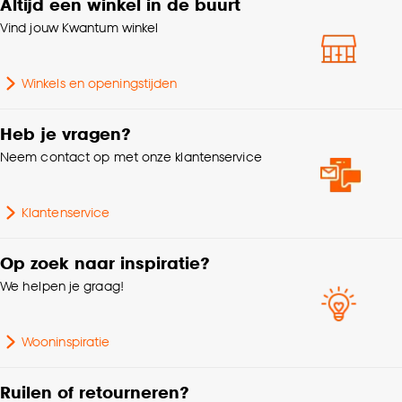
Altijd een winkel in de buurt
Gewicht
32.5 Kg
klikken.
Vind jouw Kwantum winkel
Gebruiksklasse
Normaal woongebruik
Goed om te weten is dat je deze keuze altijd nog
kan aanpassen, bekijk hiervoor onze
Winkels en openingstijden
cookieverklaring
.
Vorm
Rond
Heb je vragen?
Woonkamer, Eetkamer,
Neem contact op met onze klantenservice
Geschikt voor ruimte
Keuken
Klantenservice
Serie
Bressano
Op zoek naar inspiratie?
MDF tafelblad, afgewerkt
We helpen je graag!
Samenstelling
met papier fineer en
metalen poot
Wooninspiratie
Lengte
120 CM
Ruilen of retourneren?