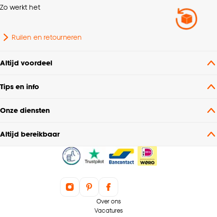
Breedte
120 CM
Zo werkt het
Geschikt voor aantal
4 personen
Ruilen en retourneren
personen
Altijd voordeel
Interieurstijl
Landelijk, Eclectisch
Tips en info
Hoogte
76 CM
Onze diensten
Doorsnede
120 CM
Altijd bereikbaar
Over ons
Vacatures