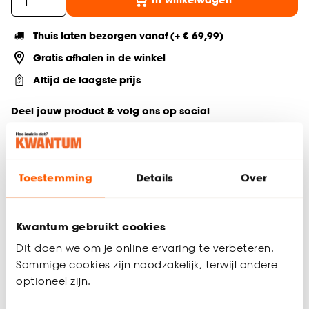
Thuis laten bezorgen vanaf (+ € 69,99)
Gratis afhalen in de winkel
Altijd de laagste prijs
Deel jouw product & volg ons op social
Toestemming
Details
Over
Productomschrijving
Ø120 x 76 (H) cm
Geschikt voor 4 personen
Kwantum gebruikt cookies
Ronde eetkamertafel
Modern design
Dit doen we om je online ervaring te verbeteren.
Sommige cookies zijn noodzakelijk, terwijl andere
Eettafel Bressano Naturel is een moderne, stijlvolle ronde
optioneel zijn.
eetkamertafel die perfect past in een eigentijds interieur.
Met een afmeting van Ø120 cm biedt deze tafel