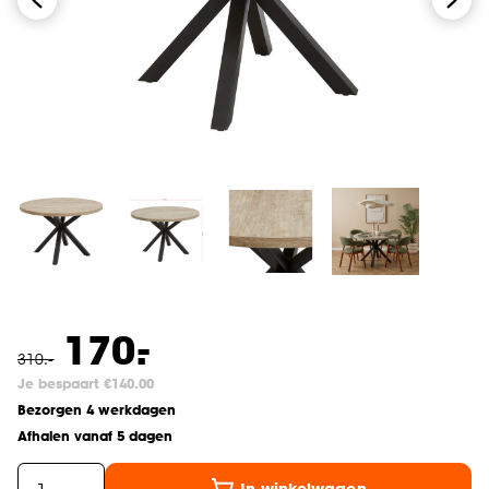
-
170.
310
.
-
Je bespaart €140.00
Bezorgen 4 werkdagen
Afhalen vanaf 5 dagen
In winkelwagen