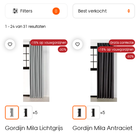
Filters
0
1 - 24 van 31 resultaten
-15% op vouwgordijnen
Gratis confectie
-30%
-15% op vouwgordijnen
-30%
+
5
+
5
Gordijn Mila Lichtgrijs
Gordijn Mila Antraciet