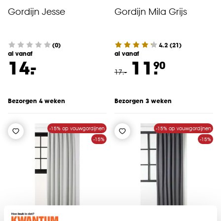
Gordijn Jesse
Gordijn Mila Grijs
(0)
4.2
(
21
)
al vanaf
al vanaf
-
14.
11.
90
17
.
-
Bezorgen 4 weken
Bezorgen 3 weken
-15% op vouwgordijnen
-15% op vouwgordijnen
-15%
-15%