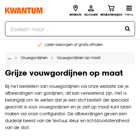
winkels
account
winkelwagen
menu
Laten bezorgen of gratis afhalen
Shop online of in onze 14 winkels
…
Vouwgordijnen
Vouwgordijnen op maat
Gratis raam advies en opmeten aan huis
€ 5,- korting op je volgende bestelling
Grijze vouwgordijnen op maat
Bij het bestellen van vouwgordijnen via onze website zie je
afbeeldingen van gordijnen, dit kan verwarrend zijn. Het is
belangrijk om te weten dat je een stof bestelt die speciaal
geschikt is voor vouwgordijnen en je zelf op maat kunt laten
maken via onze configurator. De afbeeldingen geven een
duidelijk beeld van de textuur, kleur en lichtdoorlatendheid
van de stof.