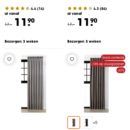
4.4
(
14
)
4.3
(
84
)
al vanaf
al vanaf
11.
11.
90
90
17
.
-
17
.
-
Bezorgen 3 weken
Bezorgen 3 weken
Gratis confectie
-15% op vouwgordijnen
-30%
+
5