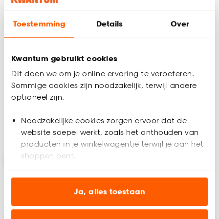
+
2
Toestemming
Details
Over
Gordijn David Grijs
Gordijn Julie
Donkergrijs
Kwantum gebruikt cookies
Dit doen we om je online ervaring te verbeteren.
4.8
(
8
)
(0)
al vanaf
al vanaf
Sommige cookies zijn noodzakelijk, terwijl andere
19.
19.
97
97
optioneel zijn.
23
.
50
23
.
50
Noodzakelijke cookies zorgen ervoor dat de
Bezorgen 4 weken
Bezorgen 4 weken
website soepel werkt, zoals het onthouden van
producten in je winkelwagentje terwijl je aan het
shoppen bent.
-15% op vouwgordijnen
Analytische cookies (optioneel) helpen ons de
website te verbeteren voor jou en al onze andere
Ja, alles toestaan
klanten.