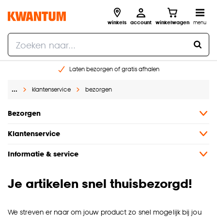
winkels
account
winkelwagen
menu
Laten bezorgen of gratis afhalen
Shop online of in onze 14 winkels
…
klantenservice
bezorgen
Gratis raam advies en opmeten aan huis
€ 5,- korting op je volgende bestelling
Bezorgen
Klantenservice
Informatie & service
Je artikelen snel thuisbezorgd!
We streven er naar om jouw product zo snel mogelijk bij jou