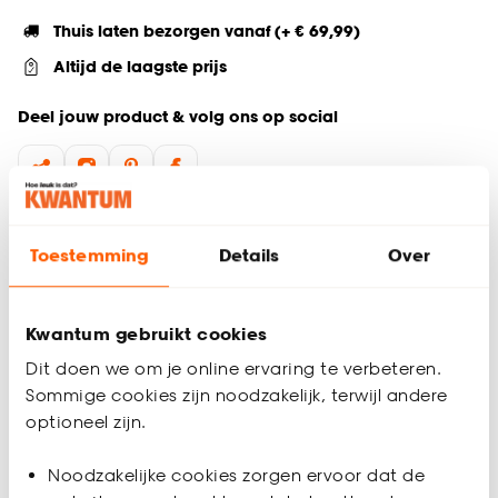
Thuis laten bezorgen vanaf (+ € 69,99)
Altijd de laagste prijs
Deel jouw product & volg ons op social
Productomschrijving
Toestemming
Details
Over
Aantal zitplaatsen: 4
3-delige tuinset
2 loungefauteuils en 1 loungebank
Kwantum gebruikt cookies
Geleverd inclusief tuinkussens
Totale afmetingen loungefauteuil: 65x84x74,5 cm (bxlxh)
Dit doen we om je online ervaring te verbeteren.
Totale afmetingen loungebank: 129x84x74,5 cm (bxlxh)
Sommige cookies zijn noodzakelijk, terwijl andere
Metalen tuinstoelen en armleuningen die voorzien zijn
optioneel zijn.
van houten accenten
Dek bij slecht weer de tuinmeubels af voor bescherming
Productspecificaties
Noodzakelijke cookies zorgen ervoor dat de
en verleng de levensduur van je tuinset