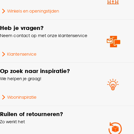
Zithoogte range
30 tot 35 cm
Goed om te weten is dat je deze keuze altijd nog
Winkels en openingstijden
kan aanpassen, bekijk hiervoor onze
Aantal zitplaatsen
4-zits
cookieverklaring
.
Heb je vragen?
Neem contact op met onze klantenservice
Klantenservice
Op zoek naar inspiratie?
We helpen je graag!
Wooninspiratie
Ruilen of retourneren?
Zo werkt het