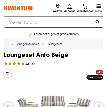
winkels
account
winkelwagen
menu
Laten bezorgen of gratis afhalen
Shop online of in onze 14 winkels
…
Loungemeubelen
Loungesets
Gratis raam advies en opmeten aan huis
€ 5,- korting op je volgende bestelling
Loungeset Anfo Beige
4.8
(
4
)
-49%
Alleen Online