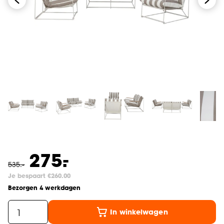
-
275.
535
.
-
Je bespaart €260.00
Bezorgen 4 werkdagen
In winkelwagen