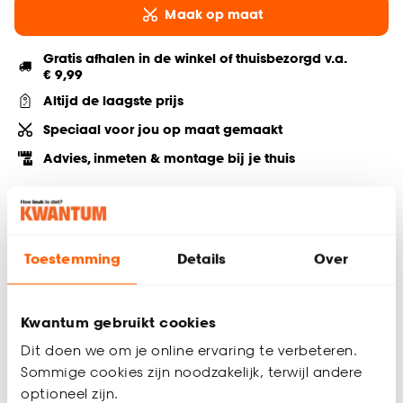
Maak op maat
Gratis afhalen in de winkel of thuisbezorgd v.a.
€ 9,99
Altijd de laagste prijs
Speciaal voor jou op maat gemaakt
Advies, inmeten & montage bij je thuis
Deel jouw product & volg ons op social
Toestemming
Details
Over
Productomschrijving
Transparant
Kwantum gebruikt cookies
Polyester
Dit doen we om je online ervaring te verbeteren.
Natuurlijke look
Sommige cookies zijn noodzakelijk, terwijl andere
Soepelvallend & Slijtvast
optioneel zijn.
Keurmerk Oekotex