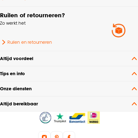
dubbel, Platte plooi,
Ringgordijn,
Ruilen of retourneren?
Mogelijkheden
Roedegordijn,
Zo werkt het
woonwens
Vouwgordijn,
Wavegordijn, Embrasse,
Coupage, Enkele plooi,
Ruilen en retourneren
Dubele plooi
Altijd voordeel
Mate verduisterend
Transparant
Tips en info
Garantietermijn
24 maanden
Onze diensten
Bediening
Handmatig, Elektrisch
Altijd bereikbaar
Stofeigenschap
Mat
Plooigordijn, Retourplooi