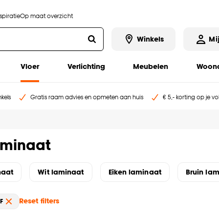
piratie
Op maat overzicht
Winkels
Mi
Vloer
Verlichting
Meubelen
Woona
kels
Gratis raam advies en opmeten aan huis
€ 5,- korting op je v
aminaat
naat
Wit laminaat
Eiken laminaat
Bruin la
Reset filters
F