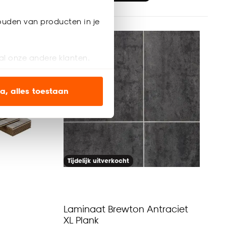
ouden van producten in je
al onze andere klanten.
ien op onze website, maar
a, alles toestaan
en’ om alleen de
s wel of niet te
Tijdelijk uitverkocht
nze
cookieverklaring
.
Laminaat Brewton Antraciet
XL Plank