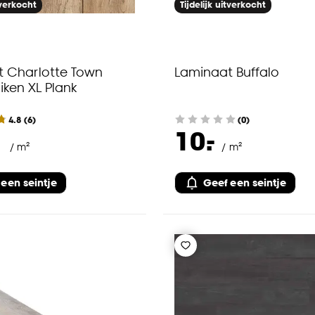
tverkocht
Tijdelijk uitverkocht
 Charlotte Town
Laminaat Buffalo
iken XL Plank
4.8
(
6
)
(0)
-
10.
/ m²
/ m²
 een seintje
Geef een seintje