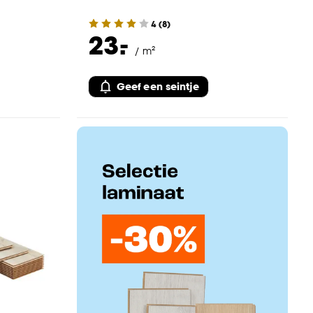
4
(
8
)
-
23.
/ m²
Geef een seintje