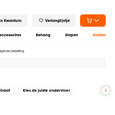
jn Kwantum
Verlanglijstje
ccessoires
Behang
Slapen
Solden
olgende bestelling
minaat
Kies de juiste ondervloer