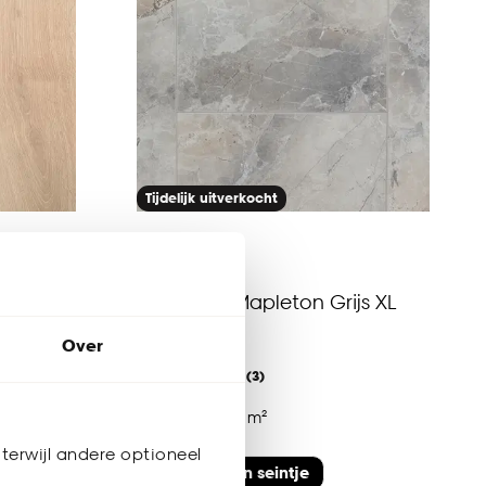
Tijdelijk uitverkocht
turel
Laminaat Mapleton Grijs XL
Plank
Over
5
(
3
)
23.
50
/ m²
terwijl andere optioneel
Geef een seintje