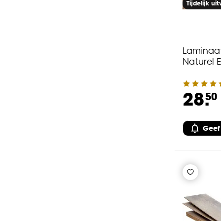
Tijdelijk ui
Laminaat
Naturel E
28.
50
Geef