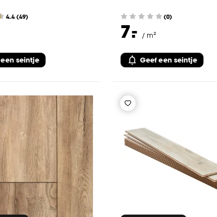
4.4
(
49
)
(0)
-
7.
/ m²
 een seintje
Geef een seintje