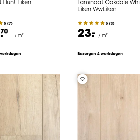
 Hunt Eiken
Laminaat Oakdale Wh
Eiken WwEiken
5
(
7
)
5
(
3
)
-
.
23.
70
/ m²
/ m²
 werkdagen
Bezorgen 4 werkdagen