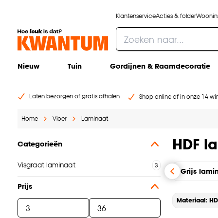
Klantenservice
Acties & folder
Woonins
Nieuw
Tuin
Gordijnen & Raamdecoratie
Laten bezorgen of gratis afhalen
Shop online of in onze 14 win
Home
Vloer
Laminaat
HDF l
Categorieën
Visgraat laminaat
Grijs lami
Prijs
Materiaal: HD