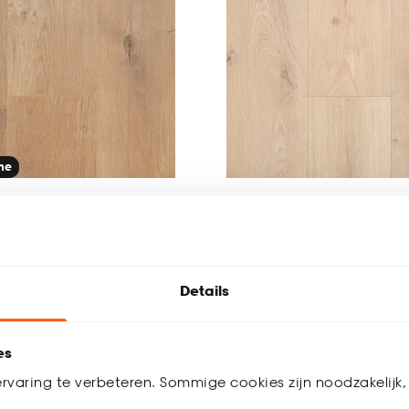
ine
t New Granby Naturel
Laminaat Readman Na
Eiken
Details
(0)
5
(
1
)
-
21.
/ m²
/ m²
es
rvaring te verbeteren. Sommige cookies zijn noodzakelijk, 
 werkdagen
Bezorgen 4 werkdagen