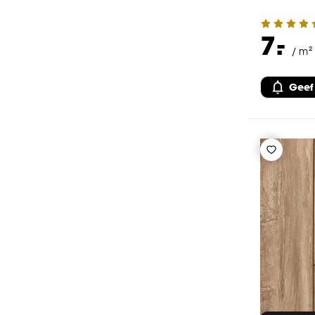
-
7.
/ m²
Geef