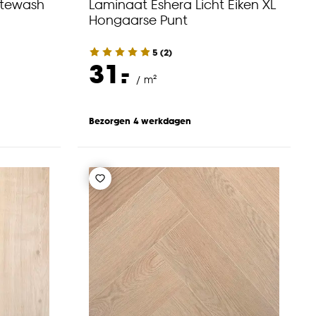
itewash
Laminaat Eshera Licht Eiken XL
Hongaarse Punt
5
(
2
)
-
31.
/ m²
Bezorgen 4 werkdagen