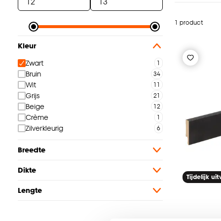
1 product
Kleur
Zwart
Bruin
Wit
Grijs
Beige
Crème
Zilverkleurig
Breedte
Dikte
Tijdelijk ui
Lengte