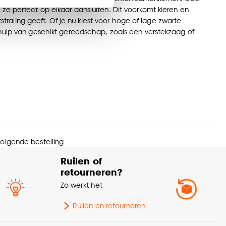
en’ om alleen de
ze perfect op elkaar aansluiten. Dit voorkomt kieren en
s wel of niet te
tstraling geeft. Of je nu kiest voor hoge of lage zwarte
ehulp van geschikt gereedschap, zoals een verstekzaag of
nze
cookieverklaring
.
 volgende bestelling
Ruilen of
retourneren?
Zo werkt het
Ruilen en retourneren