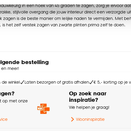
n’ om gebruik te maken van alle cookies, of klik op ‘weiger
nauwkeurig in een hoek van 45 graden te zagen, zorg je ervoor dat 
accepteren. Je kunt er ook voor kiezen om bepaalde cookie
rakke, stijlvolle overgang die jouw interieur direct een verzorgde ui
ies aanpassen’ te klikken.
tek zagen is de beste manier om lelijke naden te vermijden. Met b
, is het zelf verstek zagen van zwarte plinten prima zelf te doen.
e deze keuze altijd nog kan aanpassen, bekijk hiervoor o
olgende bestelling
e en meer!
n de winkel
Laten bezorgen of gratis afhalen
€ 5,- korting op je
agen?
Op zoek naar
inspiratie?
 op met onze
e
We helpen je graag!
vice
Wooninspiratie