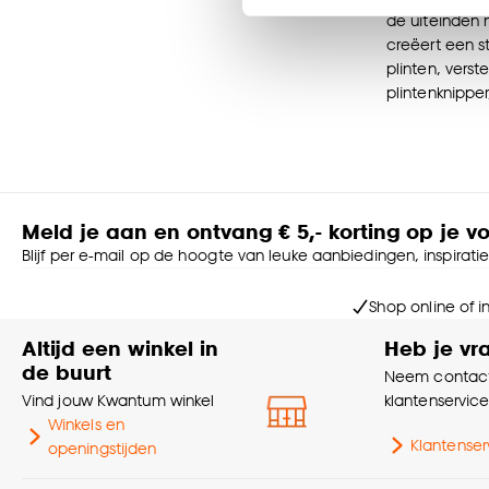
Klik op ‘Ja, alles toestaa
de uiteinden 
noodzakelijke cookies te 
creëert een st
accepteren door op ‘Cook
plinten, vers
plintenknipper
Goed om te weten is dat j
Meld je aan en ontvang € 5,- korting op je v
Blijf per e-mail op de hoogte van leuke aanbiedingen, inspirati
Shop online of i
Altijd een winkel in
Heb je vr
de buurt
Neem contact
Vind jouw Kwantum winkel
klantenservic
Winkels en
Klantenser
openingstijden