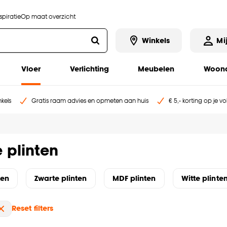
piratie
Op maat overzicht
Winkels
Mi
Vloer
Verlichting
Meubelen
Woona
kels
Gratis raam advies en opmeten aan huis
€ 5,- korting op je v
 plinten
ten
Zwarte plinten
MDF plinten
Witte plinte
Reset filters