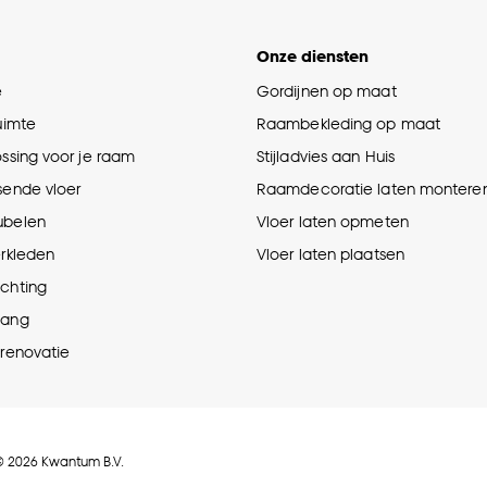
Onze diensten
e
Gordijnen op maat
ruimte
Raambekleding op maat
ossing voor je raam
Stijladvies aan Huis
sende vloer
Raamdecoratie laten montere
ubelen
Vloer laten opmeten
erkleden
Vloer laten plaatsen
ichting
hang
prenovatie
© 2026 Kwantum B.V.