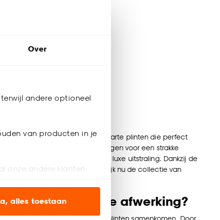
Over
terwijl andere optioneel
 bij Kwantum
ouden van producten in je
d je een uitgebreid assortiment zwarte plinten die perfect
oge zwarte plinten, onze plinten zorgen voor een strakke
n geven je interieur een moderne, luxe uitstraling. Dankzij de
al onze andere klanten.
uden. Zwarte plinten kopen? Bekijk nu de collectie van
ien op onze website, maar
oor een nauwkeurige afwerking?
a, alles toestaan
lang, vooral bij hoeken waar twee plinten samenkomen. Door