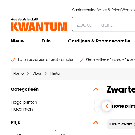
Klantenservice
Acties & folder
Woonins
Nieuw
Tuin
Gordijnen & Raamdecoratie
Laten bezorgen of gratis afhalen
Shop online of in onze 14 win
Home
Vloer
Plinten
Zwarte
Categorieën
Hoge plinten
Hoge plin
Plakplinten
Prijs
Kleur: Zwart