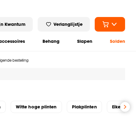
jn Kwantum
Verlanglijstje
ccessoires
Behang
Slapen
Solden
olgende bestelling
n
Witte hoge plinten
Plakplinten
Eiken plint