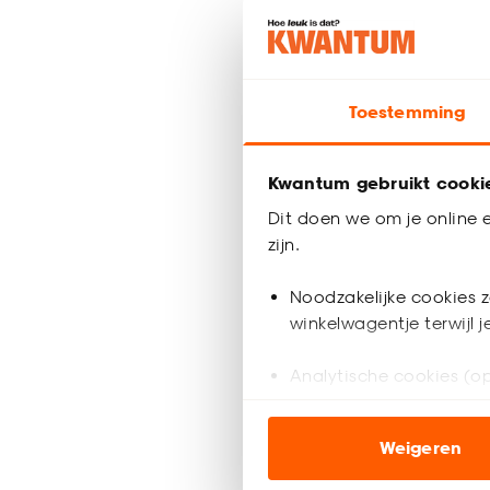
Hoge
-
12.
Toestemming
Geef
Kwantum gebruikt cooki
Dit doen we om je online e
zijn.
Zwarte 
Noodzakelijke cookies z
Op zoek naar z
winkelwagentje terwijl 
passen bij elk
afwerking en w
Analytische cookies (op
eenvoudige mo
Kwantum en m
Marketing cookies (opt
Hoe kun
Weigeren
ook buiten de website 
Voor een nett