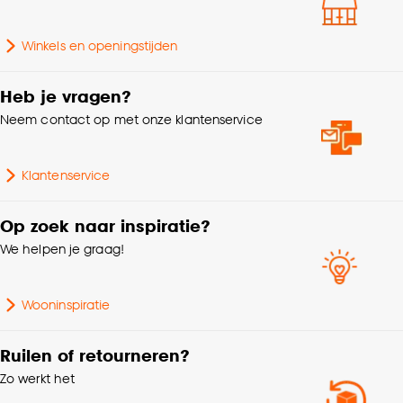
Goed om te weten is dat je deze keuze altijd nog
Winkels en openingstijden
kan aanpassen, bekijk hiervoor onze
cookieverklaring
.
Heb je vragen?
Neem contact op met onze klantenservice
Klantenservice
Op zoek naar inspiratie?
We helpen je graag!
Wooninspiratie
Ruilen of retourneren?
Zo werkt het