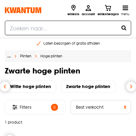
winkels
account
winkelwagen
menu
Laten bezorgen of gratis afhalen
Shop online of in onze 14 winkels
…
Plinten
Hoge plinten
Gratis raam advies en opmeten aan huis
€ 5,- korting op je volgende bestelling
Zwarte hoge plinten
Witte hoge plinten
Zwarte hoge plinten
Filters
0
1 product