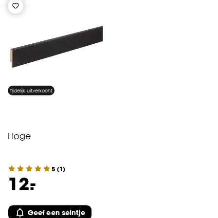
Tijdelijk uitverkocht
Hoge
5
(
1
)
-
12.
Geef een seintje