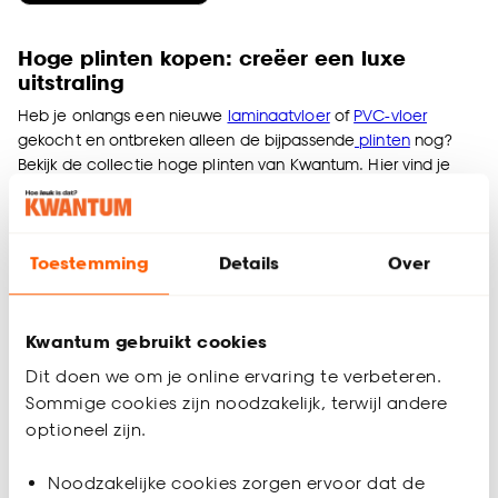
Hoge plinten kopen: creëer een luxe
uitstraling
Heb je onlangs een nieuwe
laminaatvloer
of
PVC-vloer
gekocht en ontbreken alleen de bijpassende
plinten
nog?
Bekijk de collectie hoge plinten van Kwantum. Hier vind je
altijd bijpassende plinten voor jouw vloer. Is je oog gevallen
op hoge plinten? Houd dan rekening met de stijl van het huis
én de hoogte van het plafond. Heb je een karakteristiek huis
Toestemming
Details
Over
met hoge plafonds? Dan passen
witte
of
zwarte hoge plinten
hier perfect bij. Kwantum, hoe leuk is dat?
Hoe kun je hoge plinten verstek zagen voor
Kwantum gebruikt cookies
een nette afwerking?
Dit doen we om je online ervaring te verbeteren.
Hoge plinten geven je interieur een luxe en stijlvolle uitstraling
Sommige cookies zijn noodzakelijk, terwijl andere
maar om deze mooi af te werken, is verstek zagen van groot
optioneel zijn.
belang. Vooral bij hoeken moeten de uiteinden van de
plinten in een hoek van 45 graden worden gezaagd, zodat
Noodzakelijke cookies zorgen ervoor dat de
ze naadloos en strak in elkaar passen. Verstek zagen