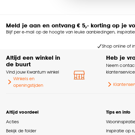
Goed om te weten is dat j
Meld je aan en ontvang € 5,- korting op je v
Blijf per e-mail op de hoogte van leuke aanbiedingen, inspirati
Shop online of i
Altijd een winkel in
Heb je vr
de buurt
Neem contact
Vind jouw Kwantum winkel
klantenservic
Winkels en
Klantenser
openingstijden
Altijd voordeel
Tips en info
Acties
Wooninspirati
Bekijk de folder
Inspiratie op 