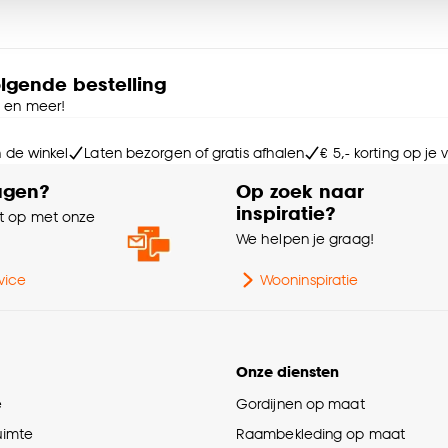
Ga
e deze keuze altijd nog kan aanpassen, bekijk hiervoor o
Ge
bu
olgende bestelling
e en meer!
Ge
n de winkel
Laten bezorgen of gratis afhalen
€ 5,- korting op je
agen?
Op zoek naar
Po
inspiratie?
 op met onze
e
We helpen je graag!
Ge
vice
Wooninspiratie
Kle
Onze diensten
St
e
Gordijnen op maat
Ge
ruimte
Raambekleding op maat