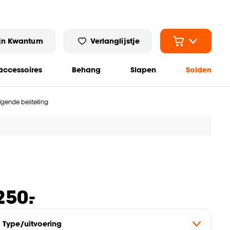
jn Kwantum
Verlanglijstje
ccessoires
Behang
Slapen
Solden
olgende bestelling
-
250.
Type/uitvoering