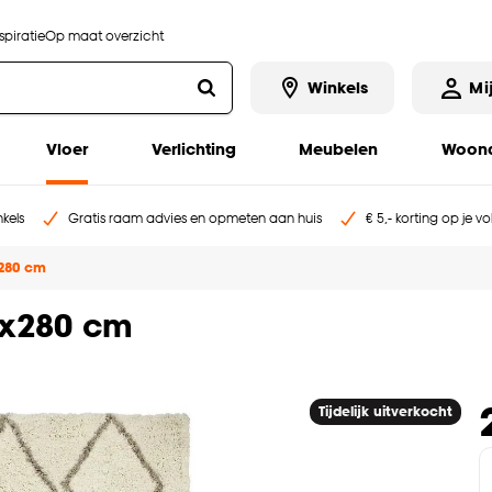
piratie
Op maat overzicht
Winkels
Mi
Vloer
Verlichting
Meubelen
Woona
kels
Gratis raam advies en opmeten aan huis
€ 5,- korting op je v
x280 cm
0x280 cm
Tijdelijk uitverkocht