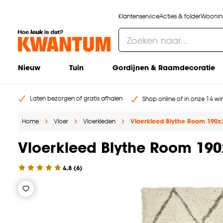
Klantenservice
Acties & folder
Woonins
Nieuw
Tuin
Gordijnen & Raamdecoratie
Laten bezorgen of gratis afhalen
Shop online of in onze 14 win
Home
Vloer
Vloerkleden
Vloerkleed Blythe Room 190
Vloerkleed Blythe Room 19
4.8
(
6
)