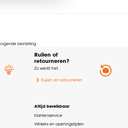
rantietermijn
24 maanden
nze
cookieverklaring
.
schikt voor binnen
Binnen
iten
wicht
13.3 Kg
 volgende bestelling
Ruilen of
olhoogte
Laagpolig
retourneren?
Zo werkt het
Woonkamer, Zithoek,
schikt voor ruimte
Slaapkamer, Hal
Ruilen en retourneren
urtint
Room
Altijd bereikbaar
andaard afmetingen
190x280cm
Klantenservice
schikt voor
Vloerverwarming
Winkels en openingstijden