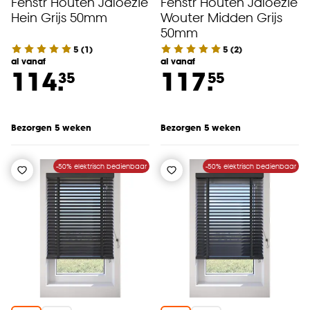
Fenstr Houten Jaloezie
Fenstr Houten Jaloezie
Hein Grijs 50mm
Wouter Midden Grijs
50mm
5
(
1
)
5
(
2
)
al vanaf
al vanaf
114.
117.
35
55
Bezorgen 5 weken
Bezorgen 5 weken
-50% elektrisch bedienbaar
-50% elektrisch bedienbaar