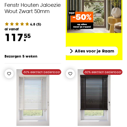
Fenstr Houten Jaloezie
Wout Zwart 50mm
4.8
(
5
)
al vanaf
117.
55
Alles voor je Raam
Bezorgen 5 weken
-50% elektrisch bedienbaar
-50% elektrisch bedienbaar