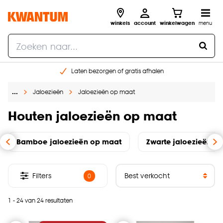
winkels
account
winkelwagen
menu
Laten bezorgen of gratis afhalen
Shop online of in onze 14 winkels
…
Jaloezieën
Jaloezieën op maat
Gratis raam advies en opmeten aan huis
€ 5,- korting op je volgende bestelling
Houten jaloezieën op maat
Bamboe jaloezieën op maat
Zwarte jaloezieën o
Filters
0
1 - 24 van 24 resultaten