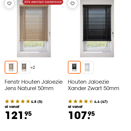
-50% elektrisch bedienbaar
+
2
Fenstr Houten Jaloezie
Houten Jaloezie
Jens Naturel 50mm
Xander Zwart 50mm
4.8
(
5
)
4.4
(
47
)
al vanaf
al vanaf
121.
107.
95
95