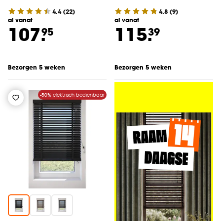
4.4
(
22
)
4.8
(
9
)
al vanaf
al vanaf
107.
115.
95
39
Bezorgen 5 weken
Bezorgen 5 weken
-50% elektrisch bedienbaar