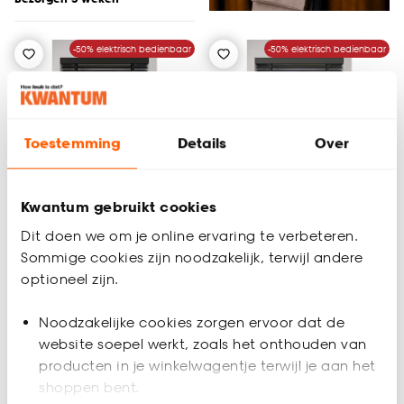
-50% elektrisch bedienbaar
-50% elektrisch bedienbaar
Toestemming
Details
Over
Kwantum gebruikt cookies
Dit doen we om je online ervaring te verbeteren.
+
4
+
4
Sommige cookies zijn noodzakelijk, terwijl andere
optioneel zijn.
Fenstr Houten Jaloezie
Fenstr Houten Jaloezie
Hein Zwart 50mm
Hein Antraciet 50mm
Noodzakelijke cookies zorgen ervoor dat de
website soepel werkt, zoals het onthouden van
4.1
(
10
)
4.3
(
3
)
producten in je winkelwagentje terwijl je aan het
al vanaf
al vanaf
115.
115.
shoppen bent.
55
55