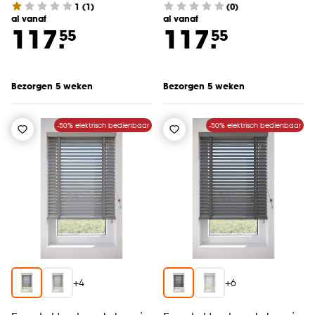
1
(
1
)
(0)
cookieverklaring
.
al vanaf
al vanaf
117.
117.
55
55
Bezorgen 5 weken
Bezorgen 5 weken
-50% elektrisch bedienbaar
-50% elektrisch bedienbaar
+
4
+
6