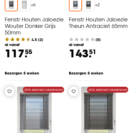
+
6
+
2
Fenstr Houten Jaloezie
Fenstr Houten Jaloezie
Wouter Donker Grijs
Theun Antraciet 65mm
50mm
4.5
(
2
)
(0)
al vanaf
al vanaf
117.
143.
55
51
Bezorgen 5 weken
Bezorgen 5 weken
-50% elektrisch bedienbaar
-50% elektrisch bedienbaar