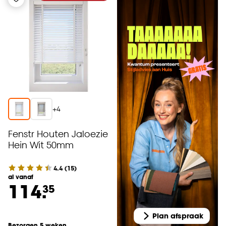
+
4
Fenstr Houten Jaloezie
Hein Wit 50mm
4.4
(
15
)
al vanaf
114.
35
Plan afspraak
Bezorgen 5 weken