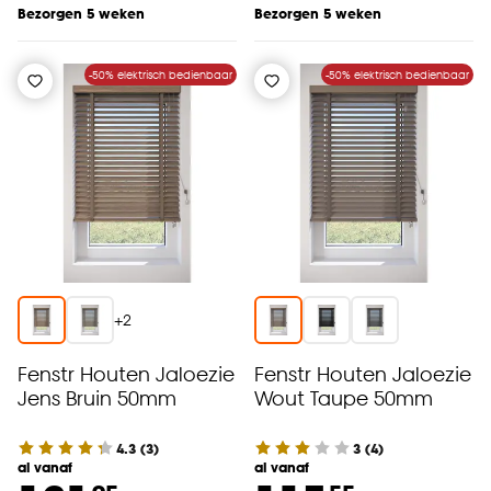
Bezorgen 5 weken
Bezorgen 5 weken
-50% elektrisch bedienbaar
-50% elektrisch bedienbaar
+
2
Fenstr Houten Jaloezie
Fenstr Houten Jaloezie
Jens Bruin 50mm
Wout Taupe 50mm
4.3
(
3
)
3
(
4
)
al vanaf
al vanaf