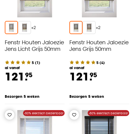
+
2
+
2
Fenstr Houten Jaloezie
Fenstr Houten Jaloezie
Jens Licht Grijs 50mm
Jens Grijs 50mm
5
(
1
)
5
(
4
)
al vanaf
al vanaf
121.
121.
95
95
Bezorgen 5 weken
Bezorgen 5 weken
-50% elektrisch bedienbaar
-50% elektrisch bedienbaar