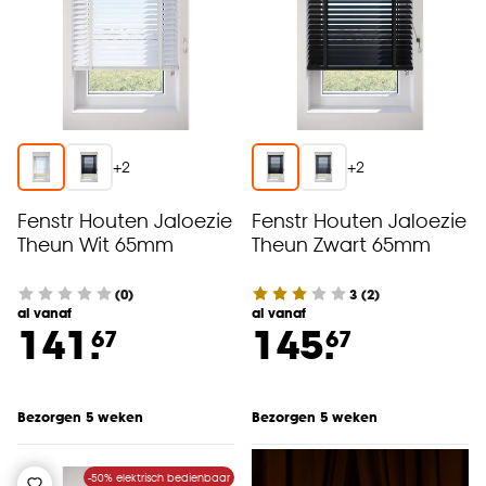
+
2
+
2
Fenstr Houten Jaloezie
Fenstr Houten Jaloezie
Theun Wit 65mm
Theun Zwart 65mm
(0)
3
(
2
)
al vanaf
al vanaf
141.
145.
67
67
Bezorgen 5 weken
Bezorgen 5 weken
-50% elektrisch bedienbaar