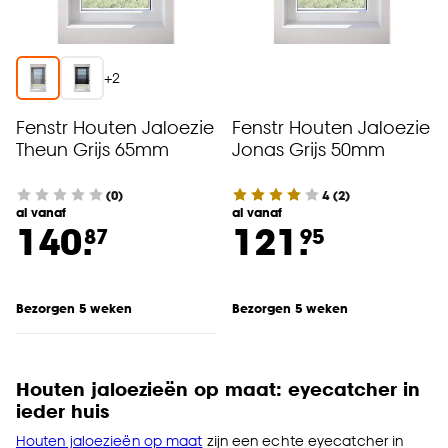
+
2
Fenstr Houten Jaloezie
Fenstr Houten Jaloezie
Theun Grijs 65mm
Jonas Grijs 50mm
(0)
4
(
2
)
al vanaf
al vanaf
140.
121.
87
95
Bezorgen 5 weken
Bezorgen 5 weken
Houten jaloezieën op maat: eyecatcher in
ieder huis
Houten jaloezieën op maat
zijn een echte eyecatcher in