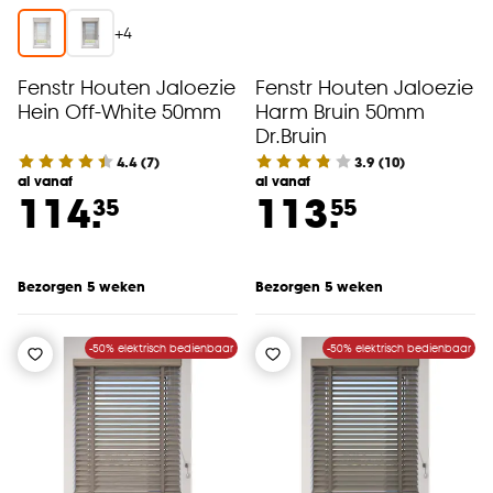
+
4
Fenstr Houten Jaloezie
Fenstr Houten Jaloezie
Hein Off-White 50mm
Harm Bruin 50mm
Dr.Bruin
4.4
(
7
)
3.9
(
10
)
al vanaf
al vanaf
114.
113.
35
55
Bezorgen 5 weken
Bezorgen 5 weken
-50% elektrisch bedienbaar
-50% elektrisch bedienbaar