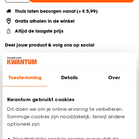
Thuis laten bezorgen vanaf (+ € 5,99)
Gratis afhalen in de winkel
Altijd de laagste prijs
Deel jouw product & volg ons op social
Toestemming
Details
Over
Productomschrijving
Naturel hanglamp stevig papier
E27 fitting
Kwantum gebruikt cookies
Exclusief lichtbron
ø50x120 cm
Dit doen we om je online ervaring te verbeteren.
Sommige cookies zijn noodzakelijk, terwijl andere
Hanglamp Erza in de kleur naturel. Gemaakt van 70% papier
optioneel zijn.
en 30% metaal. De lamp past helemaal in de natuurlijke
rotan trend van nu en komt prachtig tot zijn recht in een
botanisch interieur. De lamp heeft een E27 fitting en wordt
Noodzakelijke cookies zorgen ervoor dat de