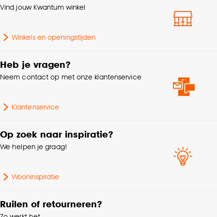
klikken.
Vind jouw Kwantum winkel
Kleurtint
Naturel
Goed om te weten is dat je deze keuze altijd nog
Winkels en openingstijden
kan aanpassen, bekijk hiervoor onze
Samenstelling
Papier 70%, Metaal 30%
cookieverklaring
.
Heb je vragen?
Voltage
230 V
Neem contact op met onze klantenservice
Wattage
40 Wt
Klantenservice
Aantal lichtbronnen
1 Stk
Op zoek naar inspiratie?
We helpen je graag!
Lengte
50 CM
Wooninspiratie
Hoogte
120 CM
Ruilen of retourneren?
Woonkamer, Eetkamer,
Geschikt voor ruimte
Zo werkt het
Slaapkamer