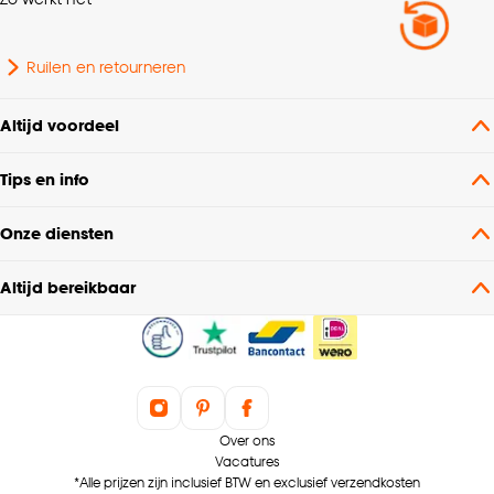
Vorm
Rond
Ruilen en retourneren
Interieurstijl
Scandinavisch, Japandi
Altijd voordeel
Tips en info
Snoerlengte
110 CM
Onze diensten
Fitting
E27 fitting
Altijd bereikbaar
Breedte
50 CM
Gewicht
0.9 Kg
Over ons
Vacatures
*Alle prijzen zijn inclusief BTW en exclusief verzendkosten