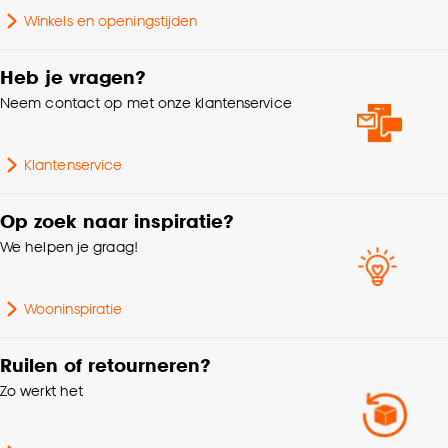
Winkels en openingstijden
Goed om te weten is dat je deze keuze altijd nog
Geschikt voor ruimte
Kinderkamer
kan aanpassen, bekijk hiervoor onze
Heb je vragen?
cookieverklaring
.
Interieurstijl
Modern, Industrieel
Neem contact op met onze klantenservice
Lengte
25 CM
Klantenservice
Kleurtint
zwart
Op zoek naar inspiratie?
We helpen je graag!
Breedte
25 CM
Wooninspiratie
Ruilen of retourneren?
Zo werkt het