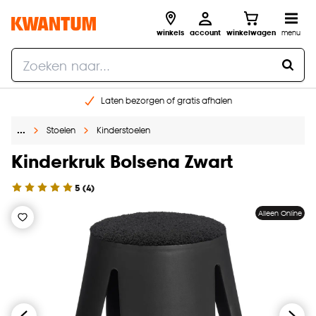
winkels
account
winkelwagen
menu
Laten bezorgen of gratis afhalen
Shop online of in onze 14 winkels
…
Stoelen
Kinderstoelen
Gratis raam advies en opmeten aan huis
€ 5,- korting op je volgende bestelling
Kinderkruk Bolsena Zwart
5
(
4
)
Alleen Online