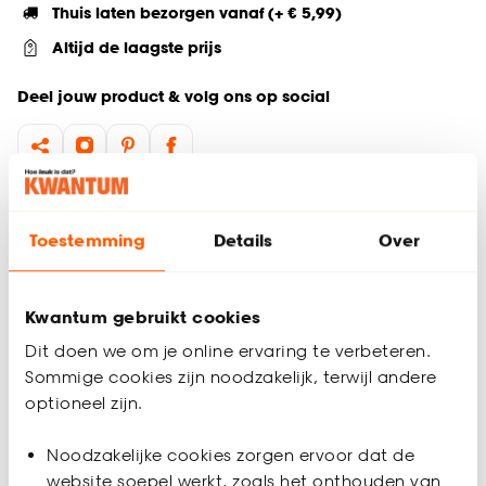
Thuis laten bezorgen vanaf (+ € 5,99)
Altijd de laagste prijs
Deel jouw product & volg ons op social
Productomschrijving
Toestemming
Details
Over
Zwarte kinderkruk
Interieurstijl: industrieel, modern
Afmetingen: 25 × 25 × 32 cm (l × b × h)
Perfect voor in de kinderkamer
Kwantum gebruikt cookies
Dit doen we om je online ervaring te verbeteren.
Kinderkruk Bolsena is een praktische en stijlvolle toevoeging
aan de kinderkamer. Dankzij de tijdloze zwarte kleur en het
Sommige cookies zijn noodzakelijk, terwijl andere
strakke ontwerp past deze kinderkruk perfect binnen een
optioneel zijn.
industriële of moderne kinderkamer. Gebruik de kruk als extra
Productspecificaties
zitplek tijdens het spelen, knutselen of lezen, of zet hem neer
Noodzakelijke cookies zorgen ervoor dat de
als decoratief meubelstuk in de slaapkamer van je kind. De
Artikelnummer
4313432
website soepel werkt, zoals het onthouden van