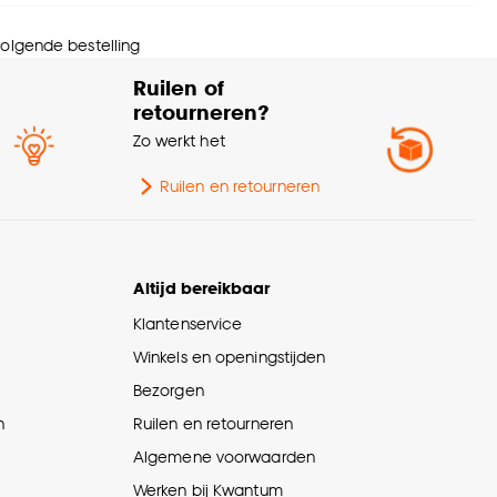
rantietermijn
24 maanden
 volgende bestelling
urtint
Grenen
Ruilen of
retourneren?
wicht
1.15 Kg
Zo werkt het
te
1.3 CM
Ruilen en retourneren
ngte
240 CM
Altijd bereikbaar
menstelling
100% MDF
Klantenservice
Winkels en openingstijden
eedte
6 CM
Bezorgen
n
Ruilen en retourneren
Algemene voorwaarden
Werken bij Kwantum