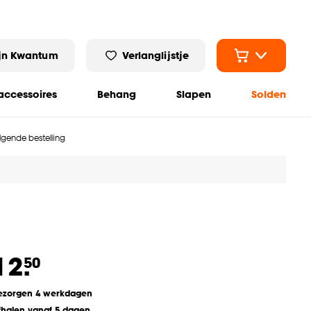
jn Kwantum
Verlanglijstje
ccessoires
Behang
Slapen
Solden
olgende bestelling
12.
50
ezorgen 4 werkdagen
fhalen vanaf 5 dagen