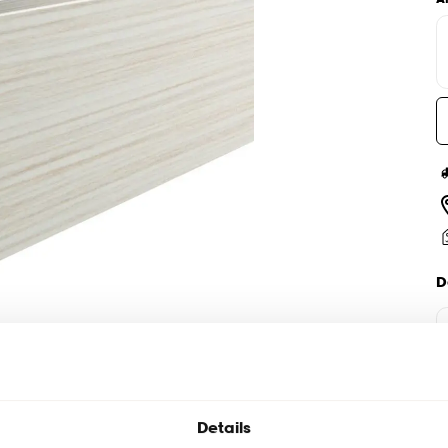
D
Details