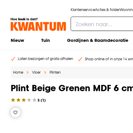
Klantenservice
Acties & folder
Woonins
Nieuw
Tuin
Gordijnen & Raamdecoratie
Laten bezorgen of gratis afhalen
Shop online of in onze 14 win
Home
Vloer
Plinten
Plint Beige Grenen MDF 6 c
3
(
1
)