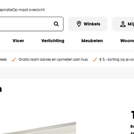
piratie
Op maat overzicht
Winkels
Mi
Vloer
Verlichting
Meubelen
Woona
kels
Gratis raam advies en opmeten aan huis
€ 5,- korting op je v
m
B
A