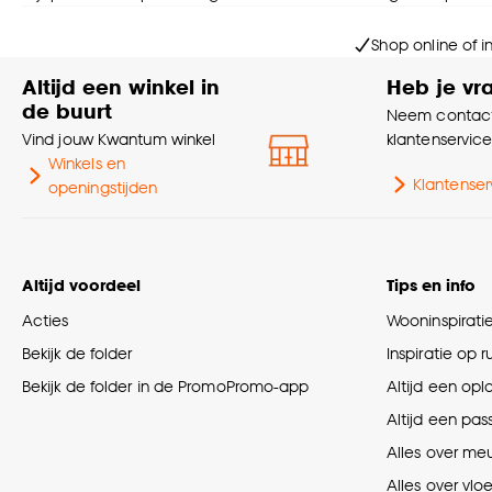
Shop online of i
Altijd een winkel in
Heb je vr
de buurt
Neem contact
Vind jouw Kwantum winkel
klantenservic
Winkels en
Klantenser
openingstijden
Altijd voordeel
Tips en info
Acties
Wooninspirati
Bekijk de folder
Inspiratie op 
Bekijk de folder in de PromoPromo-app
Altijd een opl
Altijd een pas
Alles over me
Alles over vlo