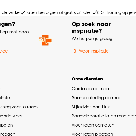
Ga
n de winkel
Laten bezorgen of gratis afhalen
€ 5,- korting op je
Kle
agen?
Op zoek naar
inspiratie?
 op met onze
Ge
e
We helpen je graag!
Dik
vice
Wooninspiratie
Le
Onze diensten
Sa
e
Gordijnen op maat
ruimte
Raambekleding op maat
Br
ossing voor je raam
Stijladvies aan Huis
sende vloer
Raamdecoratie laten montere
ubelen
Vloer laten opmeten
erkleden
Vloer laten plaatsen