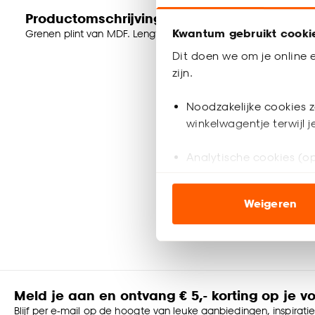
Productomschrijving
Kwantum gebruikt cooki
Grenen plint van MDF. Lengte: 240 cm. Dikte: 1.3 cm. Kleur: 
Dit doen we om je online e
zijn.
Noodzakelijke cookies z
winkelwagentje terwijl 
Analytische cookies (op
Marketing cookies (opt
Weigeren
ook buiten de website 
Klik op ‘Ja, alles toestaa
noodzakelijke cookies te 
accepteren door op ‘Cook
Meld je aan en ontvang € 5,- korting op je v
Goed om te weten is dat j
Blijf per e-mail op de hoogte van leuke aanbiedingen, inspirati