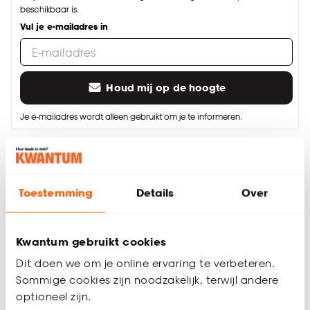
beschikbaar is.
Vul je e-mailadres in
Houd mij op de hoogte
Je e-mailadres wordt alleen gebruikt om je te informeren.
Thuis laten bezorgen vanaf (+ € 34,99)
Gratis afhalen in de winkel
Toestemming
Details
Over
Altijd de laagste prijs
Deel jouw product & volg ons op social
Kwantum gebruikt cookies
Dit doen we om je online ervaring te verbeteren.
Sommige cookies zijn noodzakelijk, terwijl andere
optioneel zijn.
Productomschrijving