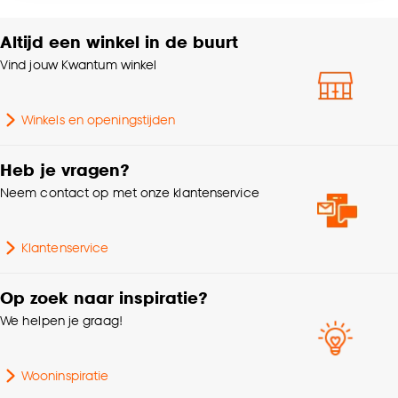
accepteren door op ‘Cookies aanpassen’ te
klikken.
Altijd een winkel in de buurt
Kleurtint
Wit, Grenen
Vind jouw Kwantum winkel
Goed om te weten is dat je deze keuze altijd nog
Samenstelling
100% MDF
kan aanpassen, bekijk hiervoor onze
cookieverklaring
.
Winkels en openingstijden
Lengte
240 CM
Heb je vragen?
Dikte
1.3 CM
Neem contact op met onze klantenservice
Gewicht
1.15 Kg
Klantenservice
Zelfklevend
Nee
Op zoek naar inspiratie?
We helpen je graag!
Breedte
6 CM
Wooninspiratie