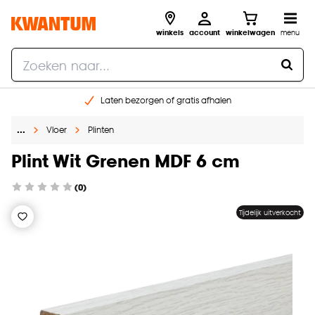
winkels
account
winkelwagen
menu
Laten bezorgen of gratis afhalen
Shop online of in onze 14 winkels
…
Vloer
Plinten
Gratis raam advies en opmeten aan huis
€ 5,- korting op je volgende bestelling
Plint Wit Grenen MDF 6 cm
(0)
Tijdelijk uitverkocht